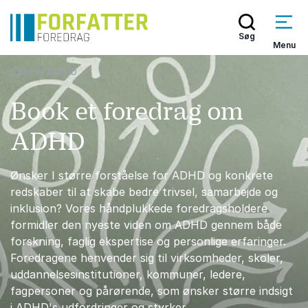
Søg
Menu
Emner
ADHD
Tilbage til forsiden
Book et foredrag om
ADHD
Ønsker I større forståelse for ADHD og konkrete
redskaber til at skabe bedre trivsel, samarbejde og
inklusion? Vores håndplukkede foredragsholdere
formidler den nyeste viden om ADHD gennem både
forskning, faglig ekspertise og personlige erfaringer.
Foredragene henvender sig til virksomheder, skoler,
uddannelsesinstitutioner, kommuner, ledere,
fagpersoner og pårørende, som ønsker større indsigt
i ADHD's udfordringer og styrker.