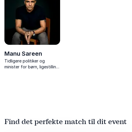
normalitetsidealet og
fokus på psykiske lidelser
værdsætter alles særpræg.
og arbejdsrelaterede
tilstande.
Manu Sareen
Tidligere politiker og
minister for børn, ligestilling,
integration og sociale
forhold
Find det perfekte match til dit event