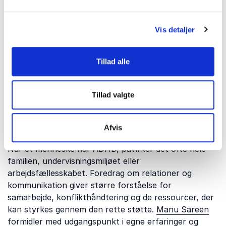
sundhed
ADHD hænger ofte tæt sammen med mental trivsel,
stress, angst eller andre psykiske belastninger. Dette
Vis detaljer
tema giver indsigt i sammenhængen mellem ADHD og
psykisk sundhed samt konkrete strategier til at
Tillad alle
styrke trivsel hos både børn, unge og voksne.
Katharina Oravsky Sandström
bidrager med en
lægefaglig tilgang til psykiske lidelser og menneskers
Tillad valgte
mentale velbefindende.
Afvis
ADHD i familier, skoler og relationer
Når et menneske har ADHD, påvirker det ofte hele
familien, undervisningsmiljøet eller
arbejdsfællesskabet. Foredrag om relationer og
kommunikation giver større forståelse for
samarbejde, konflikthåndtering og de ressourcer, der
kan styrkes gennem den rette støtte.
Manu Sareen
formidler med udgangspunkt i egne erfaringer og