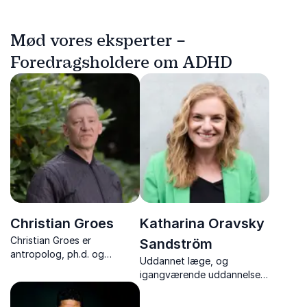
Mød vores eksperter –
Foredragsholdere om ADHD
Christian Groes
Katharina Oravsky
Christian Groes er
Sandström
antropolog, ph.d. og
Uddannet læge, og
forfatter, der med
igangværende uddannelse
udgangspunkt i sin søn
som parterapeut og
Oskar udfordrer
sexolog. Arbejder med