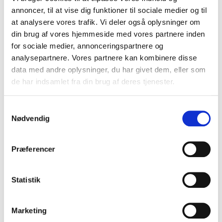
centrale temaer inkluder blandt andet:
annoncer, til at vise dig funktioner til sociale medier og til
at analysere vores trafik. Vi deler også oplysninger om
din brug af vores hjemmeside med vores partnere inden
for sociale medier, annonceringspartnere og
ADHD i hverdagen – forståelse,
analysepartnere. Vores partnere kan kombinere disse
accept og nye perspektiver
data med andre oplysninger, du har givet dem, eller som
Et grundlæggende kendskab til ADHD skaber bedre
de har indsamlet fra din brug af deres tjenester.
forståelse og mere inkluderende fællesskaber. Her
får deltagerne indsigt i diagnosens kendetegn,
Samtykkevalg
hvordan ADHD opleves i hverdagen, og hvordan man
Nødvendig
bedst møder mennesker med forskellige
forudsætninger.
Christian Groes
sætter blandt andet
Præferencer
fokus på neurodiversitet, normalitetsbegrebet og
værdien af at skabe plads til forskellige måder at
være menneske på.
Statistik
ADHD, psykisk trivsel og mental
Marketing