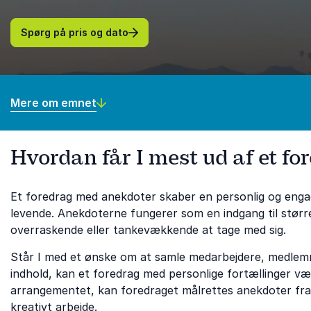
Spørg på pris og dato
Mere om emnet
Hvordan får I mest ud af et f
Et foredrag med anekdoter skaber en personlig og engag
levende. Anekdoterne fungerer som en indgang til størr
overraskende eller tankevækkende at tage med sig.
Står I med et ønske om at samle medarbejdere, medlem
indhold, kan et foredrag med personlige fortællinger væ
arrangementet, kan foredraget målrettes anekdoter fra ek
kreativt arbejde.