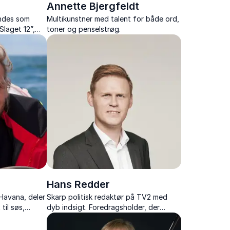
Annette Bjergfeldt
endes som
Multikunstner med talent for både ord,
Slaget 12”,
toner og penselstrøg.
til Århus”.
Hans Redder
Havana, deler
Skarp politisk redaktør på TV2 med
til søs,
dyb indsigt. Foredragsholder, der
en ved det
vækker tanke og debat.