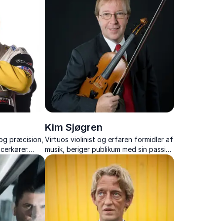
Kim Sjøgren
og præcision,
Virtuos violinist og erfaren formidler af
cerkører.
musik, beriger publikum med sin passion
 sejrens
og ekspertise gennem medrivende
foredrag