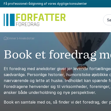
Få professionel rådgivning af vores dygtige konsulenter
Sø
Emner
Anekdoter
Tilbage til forsiden
Book et foredrag 
Et foredrag med anekdoter giver jer levende fortælling
sædvanlige. Personlige historier, humoristiske øjeblikk
nærværende og lette at huske. Indholdet kan spænde fra r
Foredragene henvender sig til virksomheder, foreninger
ønsker både underholdning og nye perspektiver.
Book en samtale med os, så finder vi det foredrag, der p