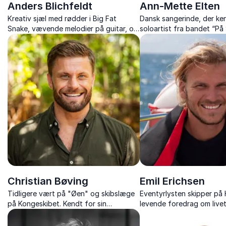
Anders Blichfeldt
Ann-Mette Elten
Kreativ sjæl med rødder i Big Fat
Dansk sangerinde, der k
Snake, vævende melodier på guitar, og
soloartist fra bandet “På 
forførende tekster. Passion for musik
som står bag hittet ”Hjem 
og livet.
Christian Bøving
Emil Erichsen
Tidligere vært på "Øen" og skibslæge
Eventyrlysten skipper på 
på Kongeskibet. Kendt for sin
levende foredrag om livet 
eventyrlige ånd og unikke erfaringer
udfordringer og skønhed
fra både tv-verdenen og det maritime
uforudsigelige.