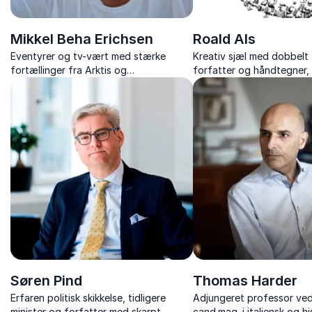
Mikkel Beha Erichsen
Roald Als
Eventyrer og tv-vært med stærke
Kreativ sjæl med dobbelt 
fortællinger fra Arktis og
forfatter og håndtegner,
verdenshavene.
mesterligt blander ord og b
fortælle fængslende histo
Søren Pind
Thomas Harder
Erfaren politisk skikkelse, tidligere
Adjungeret professor ve
minister og forfatter med skarpt
cand.mag. i italiensk og hi