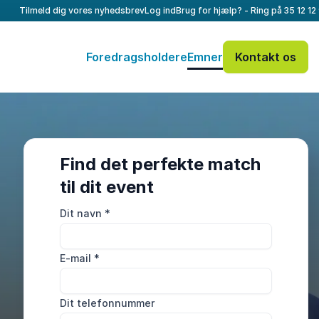
Tilmeld dig vores nyhedsbrev
Log ind
Brug for hjælp? - Ring på
35 12 12
Foredragsholdere
Emner
Kontakt os
Find det perfekte match
til dit event
Dit navn
*
E-mail
*
Dit telefonnummer