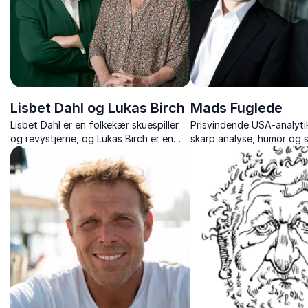
Lisbet Dahl og Lukas Birch
Mads Fuglede
Lisbet Dahl er en folkekær skuespiller
Prisvindende USA-analytik
og revystjerne, og Lukas Birch er en
skarp analyse, humor og s
kendt skikkelse i dansk kulturliv, som
i USA’s politiske dynamikk
revydirektør, forfatter og kulturel
strategi og historiske udvi
iværksætter.