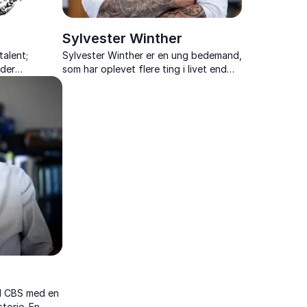
Sylvester Winther
talent;
Sylvester Winther er en ung bedemand,
 der
som har oplevet flere ting i livet end
illeder til at
andre unge mænd i hans alder, som
rier.
blandt andet tidligere bandemedlem.
d CBS med en
storie. En