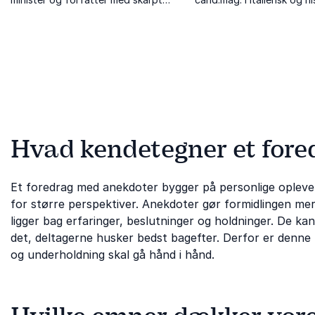
intellekt; fortaler for visionære
dybdegående forståelse fo
løsninger og stærkt
og historiske sammenhæn
samfundsengagement.
Hvad kendetegner et for
Et foredrag med anekdoter bygger på personlige oplevel
for større perspektiver. Anekdoter gør formidlingen mere
ligger bag erfaringer, beslutninger og holdninger. De ka
det, deltagerne husker bedst bagefter. Derfor er denne 
og underholdning skal gå hånd i hånd.