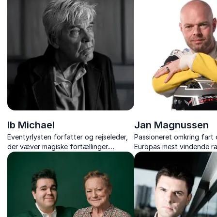
liv.
Ib Michael
Jan Magnussen
Eventyrlysten forfatter og rejseleder,
Passioneret omkring fart 
der væver magiske fortællinger.
Europas mest vindende ra
Inspirerende foredragsholder med et
Lever for adrenalinsus og
væld af oplevelser.
sødme på asfalten.