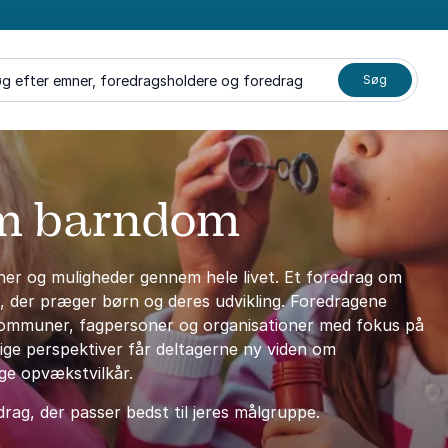
g efter emner, foredragsholdere og foredrag
Søg
om barndom
oner og muligheder gennem hele livet. Et foredrag om
er, der præger børn og deres udvikling. Foredragene
, kommuner, fagpersoner og organisationer med fokus på
lige perspektiver får deltagerne ny viden om
e opvækstvilkår.
drag, der passer bedst til jeres målgruppe.