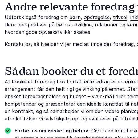
Andre relevante foredrag
Udforsk også foredrag om
børn
,
opdragelse
,
trivsel
,
ink
flere perspektiver på børns udvikling, relationer og lær
hvordan gode opvækstvilkår skabes.
Kontakt os, så hjælper vi jer med at finde det foredrag, 
Sådan booker du et fored
At booke et foredrag hos Forfatterforedrag er en enkel 
arrangement får den helt rigtige vinkling på emnet. Sta
ønsket foredragsholder og budget – via e-mail eller tel
kompetencer og præsenterer den ideelle kandidat til neto
en kontrakt, og så samarbejder vi om den videre planlægn
afholdt følger vi selvfølgelig op, og evaluerer på tilfreds
Fortæl os om ønsker og behov:
Giv os en kort beskr
et emne eller en specifik foredragsholder, så vi kan 