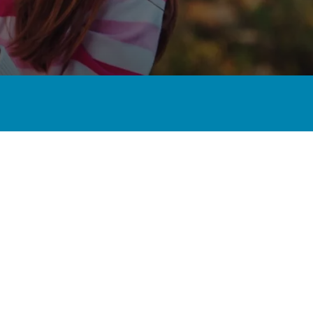
Firma / Organisation
Spørgsmål eller kommentar
Send forespørgsel
Eller ring
35 12 12 99