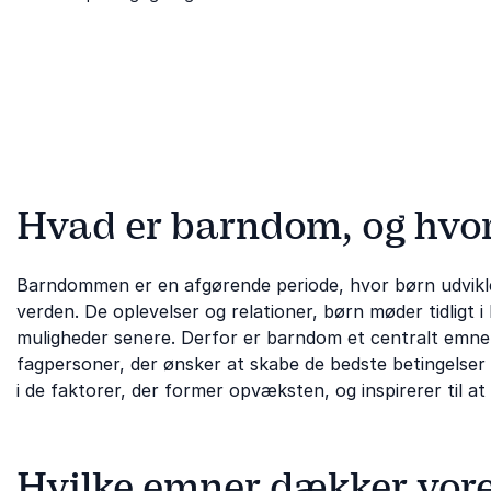
Nordisk forskning om de yngste børns
opvækstvilkår.
Hvad er barndom, og hvorf
Barndommen er en afgørende periode, hvor børn udvikler
verden. De oplevelser og relationer, børn møder tidligt i 
muligheder senere. Derfor er barndom et centralt emne
fagpersoner, der ønsker at skabe de bedste betingelser 
i de faktorer, der former opvæksten, og inspirerer til a
Hvilke emner dækker vor