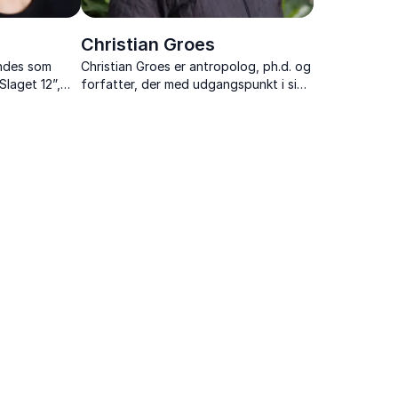
Christian Groes
endes som
Christian Groes er antropolog, ph.d. og
Slaget 12”,
forfatter, der med udgangspunkt i sin
til Århus”.
søn Oskar udfordrer normalitetsidealet
og værdsætter alles særpræg.