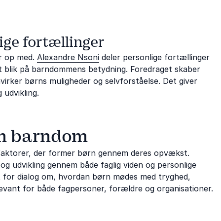
ige fortællinger
er op med.
Alexandre Nsoni
deler personlige fortællinger
et blik på barndommens betydning. Foredraget skaber
åvirker børns muligheder og selvforståelse. Det giver
udvikling.
om barndom
 faktorer, der former børn gennem deres opvækst.
er og udvikling gennem både faglig viden og personlige
æt for dialog om, hvordan børn mødes med tryghed,
vant for både fagpersoner, forældre og organisationer.