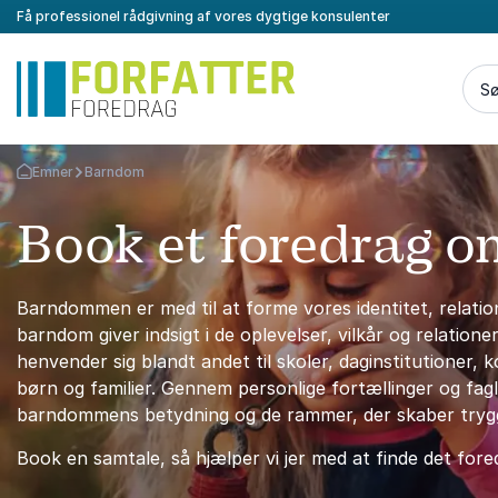
Få professionel rådgivning af vores dygtige konsulenter
Sø
Emner
Barndom
Tilbage til forsiden
Book et foredrag 
Barndommen er med til at forme vores identitet, relati
barndom giver indsigt i de oplevelser, vilkår og relation
henvender sig blandt andet til skoler, daginstitutioner
børn og familier. Gennem personlige fortællinger og fag
barndommens betydning og de rammer, der skaber trygg
Book en samtale, så hjælper vi jer med at finde det fore