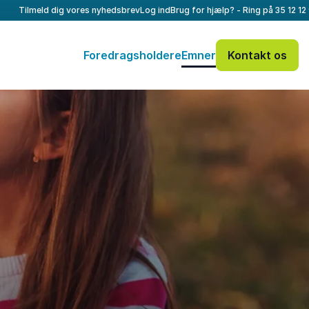
Tilmeld dig vores nyhedsbrev
Log ind
Brug for hjælp? - Ring på
35 12 12
Foredragsholdere
Emner
Kontakt os
Dit navn
*
E-mail
*
Dit telefonnummer