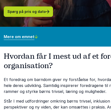
Spørg på pris og dato
Mere om emnet
Hvordan får I mest ud af et fo
organisation?
Et foredrag om barndom giver ny forståelse for, hvorda
hele deres udvikling. Samtidig inspirerer foredragene ti
rammer og styrke børns trivsel, læring og muligheder.
Står I med udfordringer omkring børns trivsel, inklusion 
perspektiver og ny viden, der kan omsættes i praksis. Ar