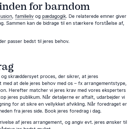
 inden for barndom
lusion
,
familieliv
og
pædagogik
. De relaterede emner giver
ing. Sammen kan de bidrage til en stærkere forståelse af,
der passer bedst til jeres behov.
rag
og skræddersyet proces, der sikrer, at jeres
rt med at dele jeres behov med os – fx arrangementstype,
efon. Herefter matcher vi jeres krav med vores eksperters
p jeres publikum. Når detaljerne er aftalt, udarbejder vi
ing for at sikre en vellykket afvikling. Når foredraget er
heden fra jeres side. Book jeres foredrag i dag.
ivelse af jeres arrangement, og angiv evt. jeres ønsker til
rådgive jer bedst muligt.