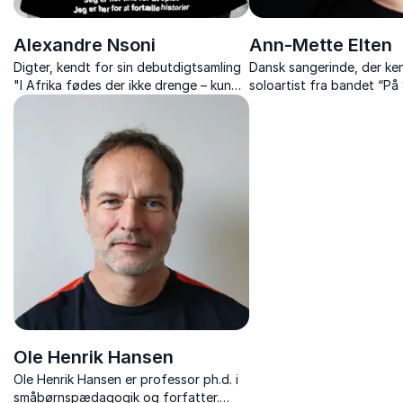
Alexandre Nsoni
Ann-Mette Elten
Digter, kendt for sin debutdigtsamling
Dansk sangerinde, der k
"I Afrika fødes der ikke drenge – kun
soloartist fra bandet “På 
mænd"
som står bag hittet ”Hjem 
Ole Henrik Hansen
Ole Henrik Hansen er professor ph.d. i
småbørnspædagogik og forfatter.