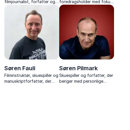
filmjournalist, forfatter og
foredragsholder med fokus
erfaren foredragsholder
på kunstens og
med dyb indsigt i film, kultur
videnskabens samspil i film.
og menneskelige
Udforsker dybden i visuelle
fortællinger.
fortællinger.
Søren Fauli
Søren Pilmark
Filminstruktør, skuespiller og
Skuespiller og forfatter, der
manuskriptforfatter, der
beriger med personlige
mestrer kunsten at anvende
anekdoter fra et alsidigt liv
anarki og humor i
bag scenen og på papiret.
erhvervslivet. Innovativ og
kreativ.