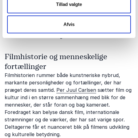
Tillad valgte
film, spil og populærkulturens mange universer.
Foredraget kan undersøge alt fra klassiske genrefilm
til de figurer og fortælleformer, der bliver ved med at
Afvis
vende tilbage. Publikum får et underholdende indblik i
filmens kulturhistorie og vedvarende fascination.
Filmhistorie og menneskelige
fortællinger
Filmhistorien rummer både kunstneriske nybrud,
markante personligheder og fortællinger, der har
præget deres samtid.
Per Juul Carlsen
sætter film og
kultur ind i en større sammenhæng med blik for de
mennesker, der står foran og bag kameraet.
Foredraget kan belyse dansk film, internationale
strømninger og de værker, der har sat varige spor.
Deltagerne får et nuanceret blik på filmens udvikling
og kulturelle betydning.