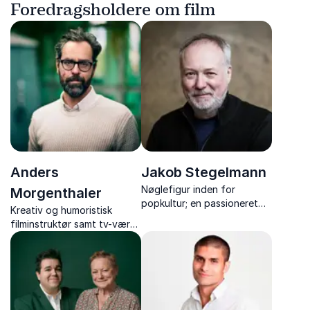
Foredragsholdere om film
Anders
Jakob Stegelmann
Nøglefigur inden for
Morgenthaler
popkultur; en passioneret
Kreativ og humoristisk
forfatter, redaktør,
filminstruktør samt tv-vært.
filmanmelder og tv-vært.
Dedikeret til at fremme
Kendt for dybdegående
klimabevidsthed gennem
viden og formidling af film
underholdning. Skaber med
og spil.
budskab.