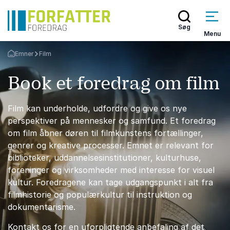
Søg
Menu
Emner
Film
Tilbage til forsiden
Book et foredrag om film
Film kan underholde, udfordre og give os nye
perspektiver på mennesker og samfund. Et foredrag
om film åbner døren til filmkunstens fortællinger,
genrer og kreative processer. Emnet er relevant for
biblioteker, uddannelsesinstitutioner, kulturhuse,
foreninger og virksomheder med interesse for visuel
kultur. Foredragene kan tage udgangspunkt i alt fra
filmhistorie og populærkultur til instruktion og
dokumentarisme.
Kontakt os for en uforpligtende anbefaling af det