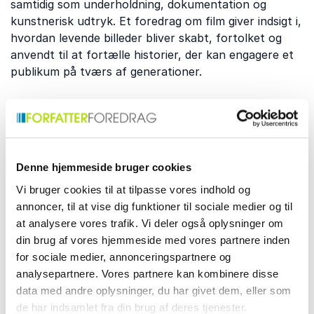
samtidig som underholdning, dokumentation og
kunstnerisk udtryk. Et foredrag om film giver indsigt i,
hvordan levende billeder bliver skabt, fortolket og
anvendt til at fortælle historier, der kan engagere et
publikum på tværs af generationer.
Hvilke emner dækker vores
foredrag om film?
Denne hjemmeside bruger cookies
Foredrag om film kan udforske filmhistorie, genrer og
Vi bruger cookies til at tilpasse vores indhold og
de kunstneriske valg, der former en fortælling på
annoncer, til at vise dig funktioner til sociale medier og til
lærredet. De kan også give indblik i arbejdet med
at analysere vores trafik. Vi deler også oplysninger om
instruktion, dokumentarisme og formidling af
din brug af vores hjemmeside med vores partnere inden
filmkultur. Perspektivet kan tilpasses både nysgerrige
for sociale medier, annonceringspartnere og
filmelskere og publikum med et mere indgående
analysepartnere. Vores partnere kan kombinere disse
kendskab til mediet. Nogle af de centrale emner
data med andre oplysninger, du har givet dem, eller som
inkluderer:
de har indsamlet fra din brug af deres tjenester.