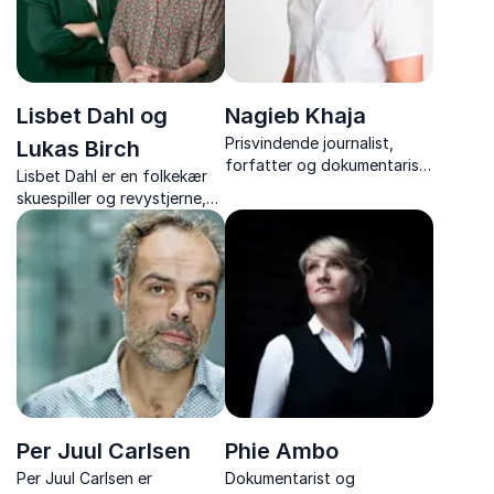
Lisbet Dahl og
Nagieb Khaja
Prisvindende journalist,
Lukas Birch
forfatter og dokumentarist
Lisbet Dahl er en folkekær
giver ærlige, stærke og
skuespiller og revystjerne,
dybdegående foredrag om
og Lukas Birch er en kendt
Syrien, Afghanistan og
skikkelse i dansk kulturliv,
radikalisering.
som revydirektør, forfatter
og kulturel iværksætter.
Per Juul Carlsen
Phie Ambo
Per Juul Carlsen er
Dokumentarist og