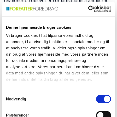
relationer og oplevelser i organisationer. Deltagerne
får inspiration til at arbejde mere bevidst med
emotionelle faktorer i deres egen hverdag. Nogle af
de centrale emner inkluderer:
Denne hjemmeside bruger cookies
Vi bruger cookies til at tilpasse vores indhold og
Følelser og beslutningstagning
annoncer, til at vise dig funktioner til sociale medier og til
Følelser spiller en langt større rolle i vores
at analysere vores trafik. Vi deler også oplysninger om
beslutninger, end mange er klar over. Foredraget
din brug af vores hjemmeside med vores partnere inden
giver indsigt i, hvordan emotioner påvirker
for sociale medier, annonceringspartnere og
vurderinger, prioriteringer og adfærd i både
analysepartnere. Vores partnere kan kombinere disse
arbejdslivet og privatlivet. Deltagerne får en større
data med andre oplysninger, du har givet dem, eller som
forståelse af samspillet mellem følelser, logik og
de har indsamlet fra din brug af deres tjenester.
menneskelige valg. Perspektiverne kan bruges til at
styrke både ledelse, kommunikation og samarbejde.
Samtykkevalg
Nødvendig
Kundeoplevelser og relationer
Præferencer
Stærke kundeoplevelser skabes gennem positive