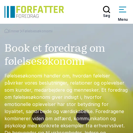
Søg
Menu
Emner
Følelsesøkonomi
Tilbage til forsiden
Book et foredrag om
følelsesøkonomi
Følelsesøkonomi handler om, hvordan følelser
påvirker vores beslutninger, relationer og oplevelser
som kunder, medarbejdere og mennesker. Et foredrag
om følelsesøkonomi giver indsigt i, hvorfor
emotionelle oplevelser har stor betydning for
loyalitet, samarbejde og værdiskabelse. Foredragene
kombinerer viden om adfærd, kommunikation og
psykologi med konkrete eksempler fra erhvervslivet.
De henvender sig til virksomheder, ledere og