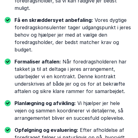
foredragsholder, så vi kan rådgive jer bedst
muligt.
Få en skræddersyet anbefaling:
Vores dygtige
foredragskonsulenter tager udgangspunkt i jeres
behov og hjælper jer med at vælge den
foredragsholder, der bedst matcher krav og
budget.
Formaliser aftalen:
Når foredragsholderen har
takket ja til at deltage i jeres arrangement,
udarbejder vi en kontrakt. Denne kontrakt
underskrives af både jer og os for at bekræfte
aftalen og sikre klare rammer for samarbejdet.
Planlægning og afvikling:
Vi hjælper jer hele
vejen og sammen koordinerer vi detaljerne, så
arrangementet bliver en succesfuld oplevelse.
Opfølgning og evaluering:
Efter afholdelse af
foredraget følger vi naturligvis op på, hvorvidt