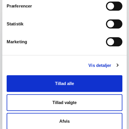
Find det perfekte match til dit event
Præferencer
Statistik
Dit navn
*
Marketing
E-mail
*
Vis detaljer
Dit telefonnummer
Tillad alle
Firma / Organisation
Tillad valgte
Spørgsmål eller kommentar
Afvis