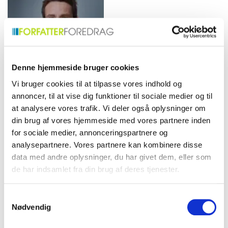
vækker tanke og debat.
Tilbyder unikke perspektiver
og dybdegående analyser i
sine foredrag.
Denne hjemmeside bruger cookies
Vi bruger cookies til at tilpasse vores indhold og
annoncer, til at vise dig funktioner til sociale medier og til
Sigge Winther
at analysere vores trafik. Vi deler også oplysninger om
Nielsen
din brug af vores hjemmeside med vores partnere inden
Politisk analytiker, forfatter,
for sociale medier, annonceringspartnere og
stifter og direktør i "INVI",
analysepartnere. Vores partnere kan kombinere disse
ordstyrer og
foredragsholder.
data med andre oplysninger, du har givet dem, eller som
de har indsamlet fra din brug af deres tjenester.
Samtykkevalg
Nødvendig