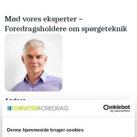
Mød vores eksperter –
Foredragsholdere om spørgeteknik
Anders
Stahlschmidt
Organisationskonsulent med
speciale i
konflikthåndtering,
Denne hjemmeside bruger cookies
ledelsesudvikling og