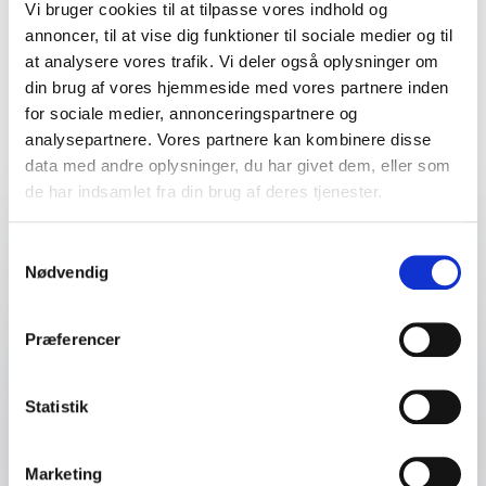
Vi bruger cookies til at tilpasse vores indhold og
opbygning af stærke
annoncer, til at vise dig funktioner til sociale medier og til
samarbejdskulturer
at analysere vores trafik. Vi deler også oplysninger om
din brug af vores hjemmeside med vores partnere inden
for sociale medier, annonceringspartnere og
analysepartnere. Vores partnere kan kombinere disse
Find det perfekte match til dit event
data med andre oplysninger, du har givet dem, eller som
de har indsamlet fra din brug af deres tjenester.
Samtykkevalg
Dit navn
*
Nødvendig
E-mail
*
Præferencer
Dit telefonnummer
Statistik
Firma / Organisation
Marketing