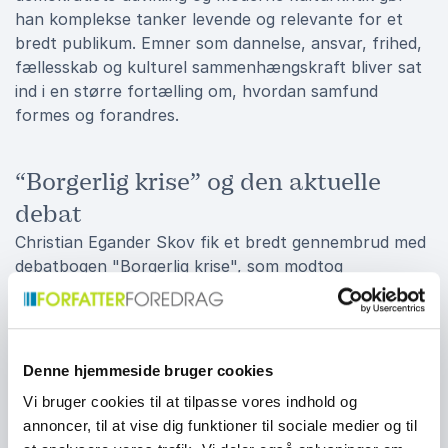
han komplekse tanker levende og relevante for et
bredt publikum. Emner som dannelse, ansvar, frihed,
fællesskab og kulturel sammenhængskraft bliver sat
ind i en større fortælling om, hvordan samfund
formes og forandres.
“Borgerlig krise” og den aktuelle
debat
Christian Egander Skov fik et bredt gennembrud med
debatbogen "Borgerlig krise", som modtog
Weekendavisens Litteraturpris i 2023. Bogen satte ord
på den idékrise og identitetssøgning, der præger store
dele af det borgerlige Danmark. Her analyserede han
blandt andet, hvordan forbindelsen mellem politik,
Denne hjemmeside bruger cookies
kultur og folkelighed gradvist er blevet svækket, og
Vi bruger cookies til at tilpasse vores indhold og
hvorfor mange vælgere oplever afstand til både
annoncer, til at vise dig funktioner til sociale medier og til
institutioner og politiske miljøer.