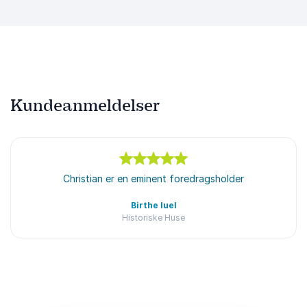
Kundeanmeldelser
5
ud af
Christian er en eminent foredragsholder
5
Birthe Iuel
Historiske Huse
Bedømt
5.00
/5 baseret på
1
kundeanmeldelser