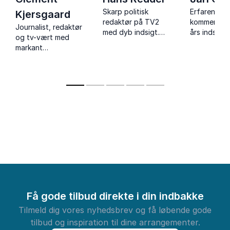
Skarp politisk
Erfaren poli
Kjersgaard
redaktør på TV2
kommentato
Journalist, redaktør
med dyb indsigt.
års indsigt 
og tv-vært med
Foredragsholder, der
politik. Tilb
markant
vækker tanke og
unikke pers
gennemslagskraft i
debat.
og dybdeg
samfundsdebatten.
analyser i s
foredrag.
Få gode tilbud direkte i din indbakke
Tilmeld dig vores nyhedsbrev og få løbende gode
tilbud og inspiration til dine arrangementer.