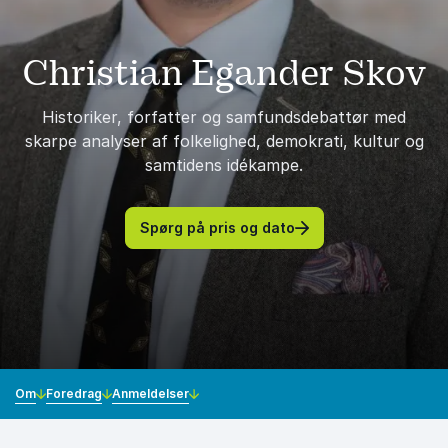
Christian Egander Skov
Historiker, forfatter og samfundsdebattør med
skarpe analyser af folkelighed, demokrati, kultur og
samtidens idékampe.
Spørg på pris og dato
Om
Foredrag
Anmeldelser