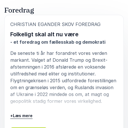
Foredrag
:
CHRISTIAN EGANDER SKOV FOREDRAG
Folkeligt skal alt nu være
- et foredrag om fællesskab og demokrati
De seneste ti år har forandret vores verden
markant. Valget af Donald Trump og Brexit-
afstemningen i 2016 afslørede en voksende
utilfredshed med eliter og institutioner.
Flygtningekrisen i 2015 udfordrede forestillingen
om en grænseløs verden, og Ruslands invasion
af Ukraine i 2022 mindede os om, at magt og
geopolitik stadig former vores virkelighed.
Samtidig ser vi, hvordan nationale interesser,
+
Læs mere
grænser og fællesskaber igen fylder mere i den
politiske og kulturelle debat. Spørgsmålet er