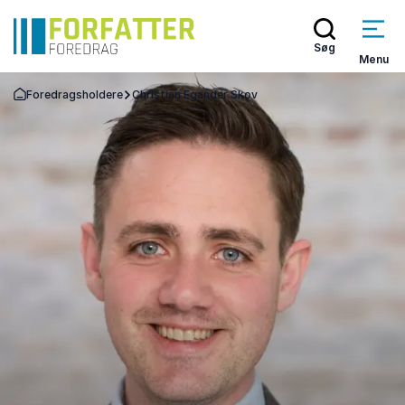
Søg
Menu
Foredragsholdere
Christian Egander Skov
Tilbage til forsiden