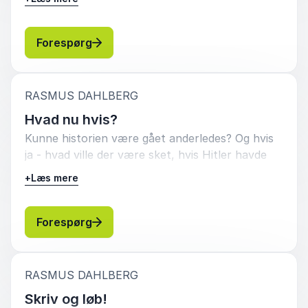
ressourcer på at forberede os på katastrofen,
Danmark og danskerne. Tag med på en
hvis den kun yderst sjældent rammer? Historien
fascinerende rejse ind i historiens krinkelkroge
viser imidlertid, at danskerne absolut ikke har
: Rasmus Dahlberg Danske katastrofer
Forespørg
og få en række skæve og sjove beretninger om
været forskånet for katastrofer. En række
alle de glemte begivenheder, der har været med
voldsomme togulykker ramte Danmark i
til at gøre os til dem, vi er i dag. Foredraget
begyndelsen af det 20. århundrede, i 1959
bygger på bogen af samme titel, som Rasmus
:
RASMUS DAHLBERG
omkom over halvandet hundrede mennesker
Dahlberg har udgivet på forlaget Gyldendal
Hvad nu hvis?
alene i katastroferne på Haderslev Dam og på
sammen med fortælleren og billedkunstneren
Kunne historien være gået anderledes? Og hvis
Hans Hedtoft, og giftudslippet i Simmersted,
Mai-Britt Schultz. Perfekt til en hyggelig
ja - hvad ville der være sket, hvis Hitler havde
flystyrtet i Dubai og branden på Hotel Hafnia
sogneaften eller som et inspirerende og
vundet 2. verdenskrig, eller hvis JFK ikke var
kostede i årene 1972-73 mange menneskeliv og
underholdende indslag i foreningen.
+
Læs mere
blevet skudt i Dallas? Kontrafaktisk
førte Danmark ind i risikosamfundets tidsalder.
historieskrivning er en spændende og
Dertil kommer eksplosionskatastrofer som
tankevækkende måde at beskæftige sig med
: Rasmus Dahlberg Hvad nu hvis?
Forespørg
Valby Gasværk i 1964 og Seest i 2004, som
fortiden på, både som ren underholdning, i
måske ikke kostede mange menneskeliv, men
undervisning og til at skabe ny indsigt. Med
alligevel berørte tusinder på grund af de
udgangspunkt i sine bøger om emnet tager
omfattende materielle skader. På godt og ondt
:
RASMUS DAHLBERG
historikeren og forfattere Rasmus Dahlberg jer
har sådanne dramatiske begivenheder være med
Skriv og løb!
med på en fascinerende rejse ind i den
til at forme danskerne og det danske samfund,