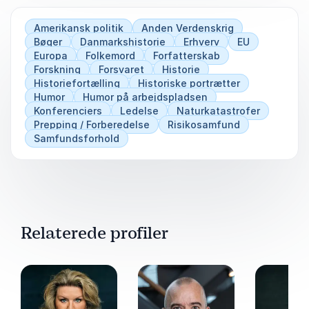
krig: Søværnets civile og nationale opgaver"
(2019).
Amerikansk politik
Anden Verdenskrig
Bøger
Danmarkshistorie
Erhverv
EU
Europa
Folkemord
Forfatterskab
Forskning
Forsvaret
Historie
Historiefortælling
Historiske portrætter
Humor
Humor på arbejdspladsen
Konferenciers
Ledelse
Naturkatastrofer
Prepping / Forberedelse
Risikosamfund
Samfundsforhold
Relaterede profiler