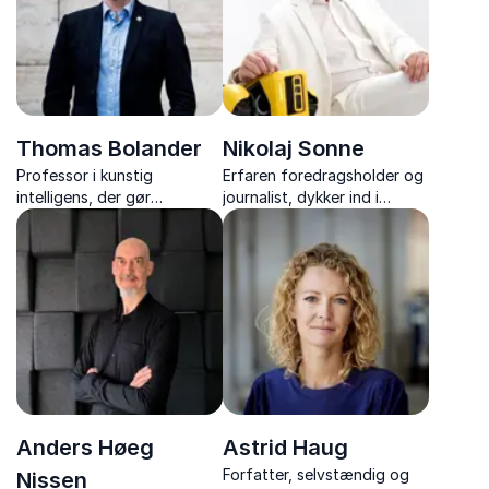
Thomas Bolander
Nikolaj Sonne
Professor i kunstig
Erfaren foredragsholder og
intelligens, der gør
journalist, dykker ind i
fremtidens teknologi og
etikkens og fejlbarlighedens
sociale AI-begreber
komplekse verden inden for
forståelige og nærværende.
teknologi.
Anders Høeg
Astrid Haug
Forfatter, selvstændig og
Nissen