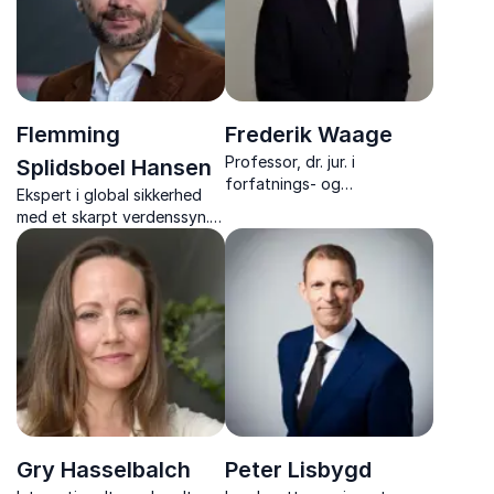
Flemming
Frederik Waage
Professor, dr. jur. i
Splidsboel Hansen
forfatnings- og
Ekspert i global sikkerhed
forvaltningsret ved Juridisk
med et skarpt verdenssyn.
Institut på Syddansk
Ph.d. og seniorforsker, der
Universitet i Odense.
bidrager med dybdegående
analyser og viden.
Gry Hasselbalch
Peter Lisbygd