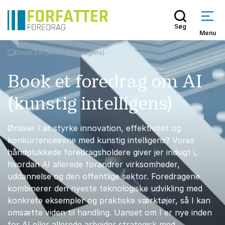
Søg
Menu
Emner
AI (kunstig intelligens)
Tilbage til forsiden
Book et foredrag om AI
(kunstig intelligens)
Ønsker I at styrke innovation, effektivitet og
konkurrenceevne med kunstig intelligens? Vores
håndplukkede foredragsholdere giver jer indsigt i,
hvordan AI allerede forandrer virksomheder,
uddannelse og den offentlige sektor. Foredragene
kombinerer den nyeste teknologiske udvikling med
konkrete eksempler og praktiske værktøjer, så I kan
omsætte viden til handling. Uanset om I er nye inden
for AI eller allerede arbejder strategisk med