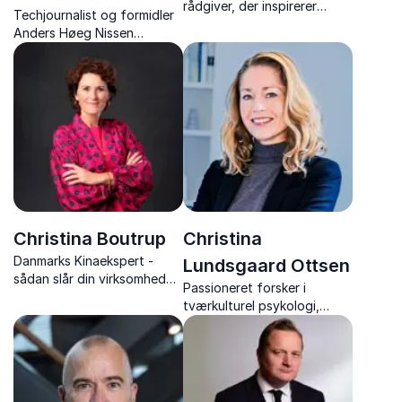
rådgiver, der inspirerer
Techjournalist og formidler
virksomheder til at bruge
Anders Høeg Nissen
sociale medier med
udforsker teknologiens
autenticitet og ansvar.
udvikling, dens muligheder –
og de dilemmaer, den
skaber.
Christina Boutrup
Christina
Danmarks Kinaekspert -
Lundsgaard Ottsen
sådan slår din virksomhed
Passioneret forsker i
igennem i Kina
tværkulturel psykologi,
ekspert i biasbevidst
ledelse. Forfatter og
inspirerende lektor med en
dyb forståelse for
menneskers forskelligheder.