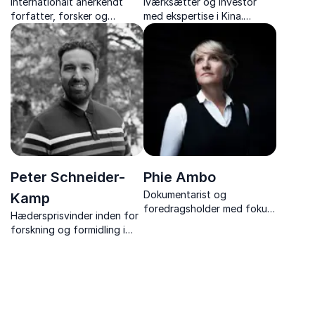
Internationalt anerkendt
Iværksætter og investor
forfatter, forsker og
med ekspertise i Kina.
teknologianalytiker med en
Navigerer dygtigt i kulturelle
dyb indsigt i, hvordan
og økonomiske landskaber
teknologi former vores
for at skabe værdifulde
samfund og menneskelige
forbindelser.
relationer.
Peter Schneider-
Phie Ambo
Dokumentarist og
Kamp
foredragsholder med fokus
Hædersprisvinder inden for
på kunstens og
forskning og formidling i
videnskabens samspil i film.
digitalisering
Udforsker dybden i visuelle
fortællinger.