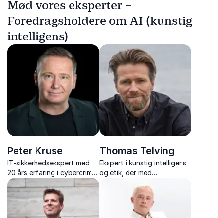
Mød vores eksperter –
Foredragsholdere om AI (kunstig
intelligens)
Peter Kruse
Thomas Telving
IT-sikkerhedsekspert med
Ekspert i kunstig intelligens
20 års erfaring i cybercrime
og etik, der med
og malware-analyse giver
dybdegående foredrag
foredrag om cyberangreb,
belyser teknologiens
IT-sikkerhed og digital
indflydelse på samfundet
risikostyring.
og fremtidens udfordringer.