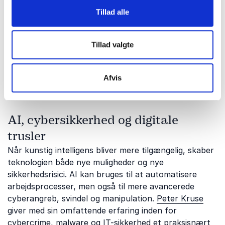
AI udvikler sig med stor hastighed og påvirker snart
Tillad alle
sagt alle brancher. Derfor spænder vores foredrag
over både teknologiske, strategiske og menneskelige
perspektiver. Uanset om I ønsker inspiration,
Tillad valgte
konkrete værktøjer eller en dybere forståelse af
teknologien, findes der et foredrag, der matcher jeres
Afvis
behov.
AI, cybersikkerhed og digitale
trusler
Når kunstig intelligens bliver mere tilgængelig, skaber
teknologien både nye muligheder og nye
sikkerhedsrisici. AI kan bruges til at automatisere
arbejdsprocesser, men også til mere avancerede
cyberangreb, svindel og manipulation.
Peter Kruse
giver med sin omfattende erfaring inden for
cybercrime, malware og IT-sikkerhed et praksisnært