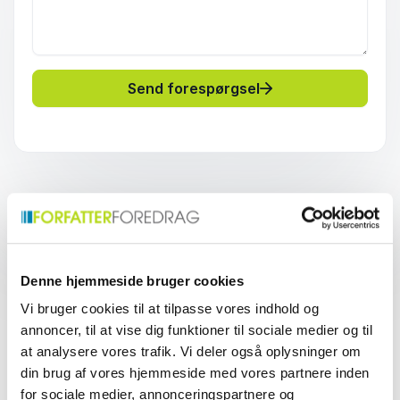
Send forespørgsel
Hvad er AI, og hvorfor er
det relevant?
Denne hjemmeside bruger cookies
Vi bruger cookies til at tilpasse vores indhold og
annoncer, til at vise dig funktioner til sociale medier og til
Kunstig intelligens (AI) dækker over teknologier, der
at analysere vores trafik. Vi deler også oplysninger om
gør computere i stand til at udføre opgaver, som
din brug af vores hjemmeside med vores partnere inden
normalt kræver menneskelig intelligens. Det omfatter
for sociale medier, annonceringspartnere og