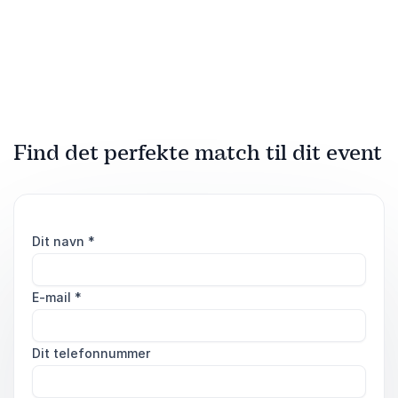
humor som redskab gennem
TV2, med indsigt i
kriser. Inspirerer med
økonomiske tendenser.
livsglæde og skarpe
Engageret i at formidle
indsigter.
komplekse emner
tilgængeligt.
Find det perfekte match til dit event
Dit navn
*
E-mail
*
Dit telefonnummer