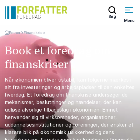
Søg
Menu
Emner
Finanskrise
Tilbage til forsiden
Book et foredrag om
finanskriser
Når økonomien bliver ustabil, kan følgerne mærkes i
alt fra investeringer og arbejdspladser til den enkeltes
hverdag. Et foredrag om finanskrise undersøger de
mekanismer, beslutninger og hændelser, der kan
udløse alvorlige tilbageslag i økonomien. Emnet
henvender sig til virksomheder, organisationer,
uddannelsesinstitutioner og foreninger, der ønsker et
klarere blik på økonomisk usikkerhed og dens
konsekvenser. Foredragene kan kombinere finansielle