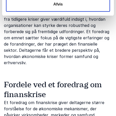
Finanskriser har gennem tiden ændret den måde,
Afvis
virksomheder, banker og myndigheder arbejder med
risikostyring og økonomisk regulering. Erfaringerne
fra tidligere kriser giver værdifuld indsigt i, hvordan
organisationer kan styrke deres robusthed og
forberede sig på fremtidige udfordringer. Et foredrag
om emnet sætter fokus på de vigtigste erfaringer og
de forandringer, der har præget den finansielle
sektor. Deltagerne får et bredere perspektiv på,
hvordan økonomiske kriser former samfund og
erhvervsliv.
Fordele ved et foredrag om
finanskrise
Et foredrag om finanskrise giver deltagerne større
forståelse for de økonomiske mekanismer, der
påvirker virksomheder, markeder og samfund.