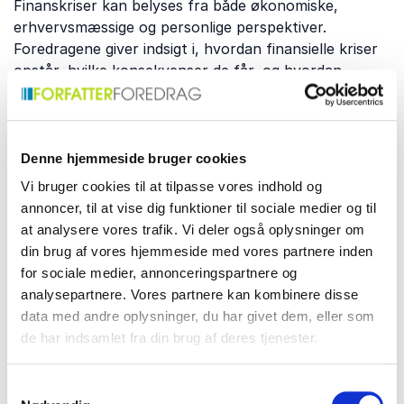
Finanskriser kan belyses fra både økonomiske,
erhvervsmæssige og personlige perspektiver.
Foredragene giver indsigt i, hvordan finansielle kriser
opstår, hvilke konsekvenser de får, og hvordan
erfaringerne kan bruges til at forstå nutidens
økonomi. Emnet kan tilpasses både faglige og brede
målgrupper. Nogle af de centrale emner inkluderer:
Denne hjemmeside bruger cookies
Vi bruger cookies til at tilpasse vores indhold og
Finanskrisens årsager og
annoncer, til at vise dig funktioner til sociale medier og til
at analysere vores trafik. Vi deler også oplysninger om
økonomiske konsekvenser
din brug af vores hjemmeside med vores partnere inden
En finanskrise opstår sjældent som følge af én enkelt
for sociale medier, annonceringspartnere og
begivenhed, men udvikler sig gennem komplekse
analysepartnere. Vores partnere kan kombinere disse
økonomiske sammenhænge.
Ole Krohn
giver indsigt i
data med andre oplysninger, du har givet dem, eller som
de finansielle mekanismer, markedsbevægelser og
de har indsamlet fra din brug af deres tjenester.
erhvervsmæssige forhold, der ligger bag økonomiske
kriser. Foredraget gør komplekse finansielle emner
Samtykkevalg
lettere at forstå gennem aktuelle og historiske