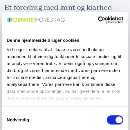
Et foredrag med kant og klarhed
Oles foredrag er både veltilrettelagte og fyldt med
overskud. Han formår at formidle komplekse
økonomiske sammenhænge så alle kan være med,
uden at gå på kompromis med fagligheden. Uanset
Denne hjemmeside bruger cookies
om det handler om markedsbevægelser,
Vi bruger cookies til at tilpasse vores indhold og
virksomhedsledelse, politiske beslutninger eller
annoncer, til at vise dig funktioner til sociale medier og til
økonomiske trends, får publikum konkrete pointer og
at analysere vores trafik. Vi deler også oplysninger om
et klart overblik. Han er samtidig en erfaren ordstyrer
din brug af vores hjemmeside med vores partnere inden
og moderator der kan styre debatter med både
for sociale medier, annonceringspartnere og
skarphed, humor og respekt.
analysepartnere. Vores partnere kan kombinere disse
data med andre oplysninger, du har givet dem, eller som
de har indsamlet fra din brug af deres tjenester.
Perspektiver på fremtidens økonomi
Foredraget giver også et blik fremad. Ole sætter
Samtykkevalg
fokus på de tendenser der præger økonomien i dag –
Nødvendig
fra inflation og renter til global uro, digitalisering og