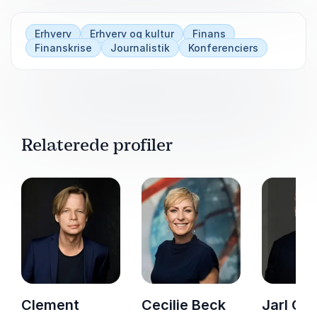
det retssystem, der forsøgte at gribe dem.
Erhverv
Erhverv og kultur
Finans
Finanskrise
Journalistik
Konferenciers
Relaterede profiler
Clement
Cecilie Beck
Jarl Co