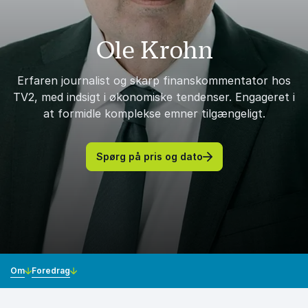
Ole Krohn
Erfaren journalist og skarp finanskommentator hos
TV2, med indsigt i økonomiske tendenser. Engageret i
at formidle komplekse emner tilgængeligt.
Spørg på pris og dato
Om
Foredrag