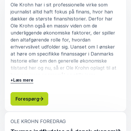
Ole Krohn har i sit professionelle virke som
journalist altid haft fokus på finans, hvor han
dækker de største finanshistorier. Derfor har
Ole Krohn også en massiv viden om de
underliggende økonomiske faktorer, der spiller
den altafgørende rolle for, hvordan
erhvervslivet udfolder sig. Uanset om I ønsker
at høre om specifikke finanssager i Danmarks
historie eller om den generelle økonomiske
tilstand her og nu, så er Ole Krohn oplagt til at
besvare jeres spørgsmål og stille jeres
+
Læs mere
nysgerrighed. Ole Krohn har altid et vågent øje,
når det kommer til topchefers rolle i økonomi,
eller når det angår Danmarks generelle
: Ole Krohn Den økonomiske tilstand - b
Forespørg
finansielle grundlag.
:
OLE KROHN FOREDRAG