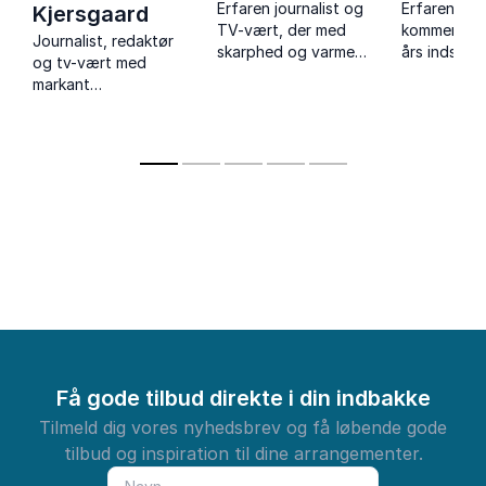
Erfaren journalist og
Erfaren poli
Kjersgaard
TV-vært, der med
kommentato
Journalist, redaktør
skarphed og varme
års indsigt 
og tv-vært med
styrer debatter.
politik. Tilb
markant
Kendt for sin
unikke pers
gennemslagskraft i
professionelle
og dybdeg
samfundsdebatten.
tilgang som
analyser i s
ordstyrer og evnen
foredrag.
til at engagere.
Få gode tilbud direkte i din indbakke
Tilmeld dig vores nyhedsbrev og få løbende gode
tilbud og inspiration til dine arrangementer.