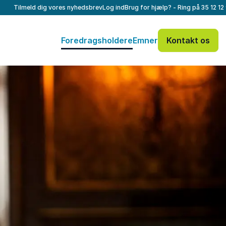
Tilmeld dig vores nyhedsbrev
Log ind
Brug for hjælp? - Ring på
35 12 12
Foredragsholdere
Emner
Kontakt os
: @Model.ProfileF
Send forespørgsel
Dit navn
*
Eller ring
E-mail
*
35 12 12 99
Dit telefonnummer