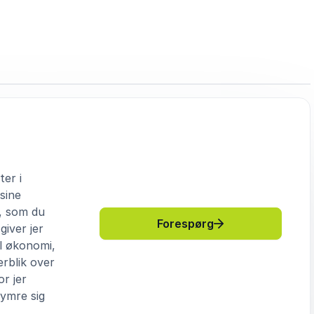
ter i
sine
r, som du
: Steen Bocian Da
Forespørg
iver jer
al økonomi,
erblik over
r jer
kymre sig