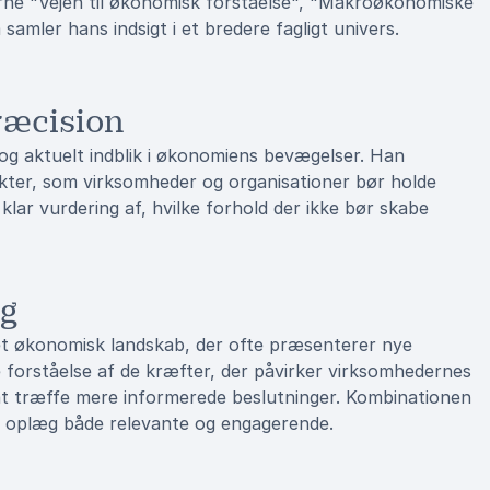
erne "Vejen til økonomisk forståelse", "Makroøkonomiske
amler hans indsigt i et bredere fagligt univers.
ræcision
og aktuelt indblik i økonomiens bevægelser. Han
kter, som virksomheder og organisationer bør holde
lar vurdering af, hvilke forhold der ikke bør skabe
ag
 et økonomisk landskab, der ofte præsenterer nye
 forståelse af de kræfter, der påvirker virksomhedernes
 at træffe mere informerede beslutninger. Kombinationen
ans oplæg både relevante og engagerende.