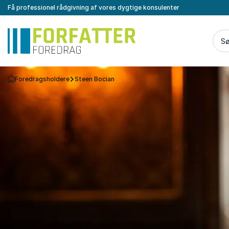
Få professionel rådgivning af vores dygtige konsulenter
Sø
Foredragsholdere
Steen Bocian
Tilbage til forsiden