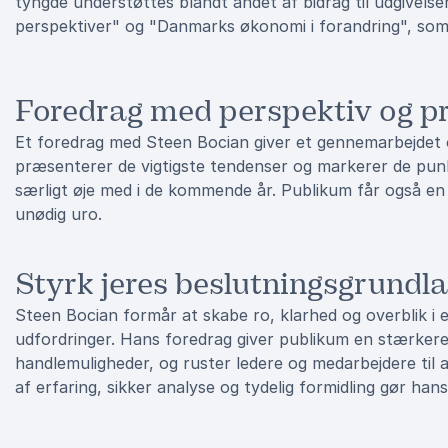
tyngde understøttes blandt andet af bidrag til udgivels
perspektiver" og "Danmarks økonomi i forandring", som s
Foredrag med perspektiv og p
Et foredrag med Steen Bocian giver et gennemarbejdet 
præsenterer de vigtigste tendenser og markerer de pun
særligt øje med i de kommende år. Publikum får også en k
unødig uro.
Styrk jeres beslutningsgrundl
Steen Bocian formår at skabe ro, klarhed og overblik i
udfordringer. Hans foredrag giver publikum en stærkere
handlemuligheder, og ruster ledere og medarbejdere til
af erfaring, sikker analyse og tydelig formidling gør h