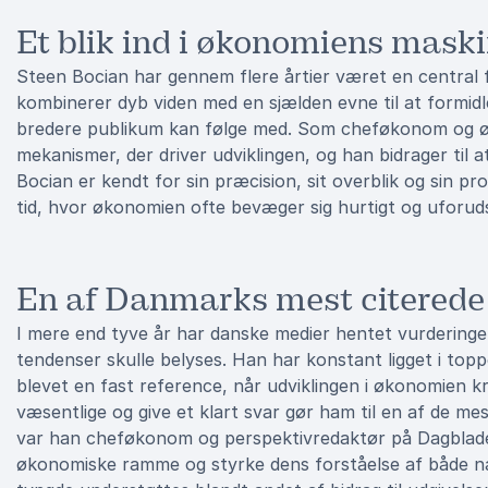
Et blik ind i økonomiens mas
Steen Bocian har gennem flere årtier været en central f
kombinerer dyb viden med en sjælden evne til at form
bredere publikum kan følge med. Som cheføkonom og øk
mekanismer, der driver udviklingen, og han bidrager til
Bocian er kendt for sin præcision, sit overblik og sin pro
tid, hvor økonomien ofte bevæger sig hurtigt og uforudsi
En af Danmarks mest citerede
I mere end tyve år har danske medier hentet vurderinge
tendenser skulle belyses. Han har konstant ligget i to
blevet en fast reference, når udviklingen i økonomien kr
væsentlige og give et klart svar gør ham til en af de m
var han cheføkonom og perspektivredaktør på Dagbladet
økonomiske ramme og styrke dens forståelse af både nat