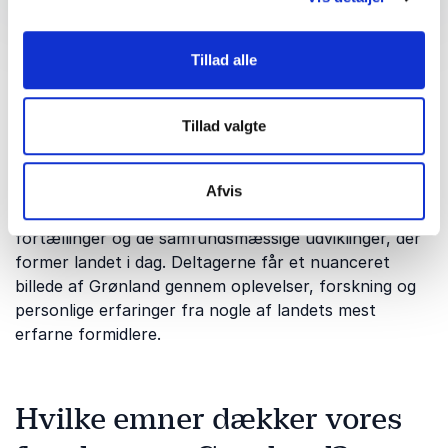
hvorfor er det relevant?
Tillad alle
Grønland er verdens største ø og spiller en stadig
større rolle i internationale spørgsmål om klima,
Tillad valgte
naturressourcer, sikkerhed og geopolitik. Samtidig
rummer landet en unik kultur, historie og natur, som
fascinerer mennesker verden over. Et foredrag om
Afvis
Grønland giver indsigt i både de menneskelige
fortællinger og de samfundsmæssige udviklinger, der
former landet i dag. Deltagerne får et nuanceret
billede af Grønland gennem oplevelser, forskning og
personlige erfaringer fra nogle af landets mest
erfarne formidlere.
Hvilke emner dækker vores