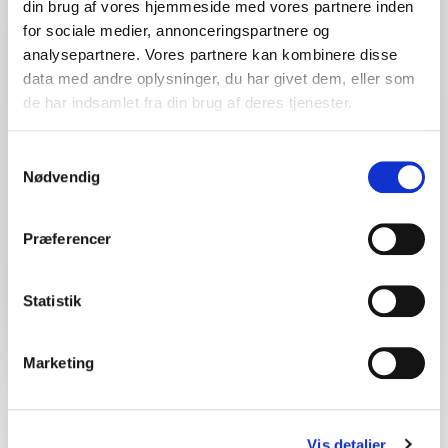
Dit telefonnummer
din brug af vores hjemmeside med vores partnere inden
for sociale medier, annonceringspartnere og
analysepartnere. Vores partnere kan kombinere disse
Firma / Organisation
data med andre oplysninger, du har givet dem, eller som
de har indsamlet fra din brug af deres tjenester.
Spørgsmål eller kommentar
Samtykkevalg
Nødvendig
Præferencer
Send forespørgsel
Statistik
Marketing
Hvad er Grønland, og
Vis detaljer