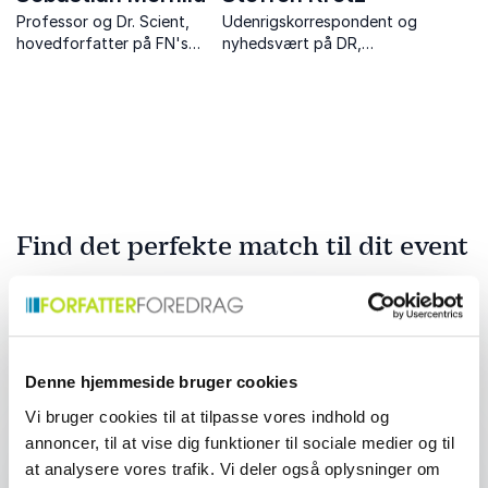
Professor og Dr. Scient,
Udenrigskorrespondent og
hovedforfatter på FN's
nyhedsvært på DR,
klimarapport. Bidrager med
journalist, forfatter,
afgørende forskning og
ordstyrer og
indsigter i klimaforandringer
foredragsholder.
og deres globale påvirkning.
Find det perfekte match til dit event
Dit navn
*
Denne hjemmeside bruger cookies
Vi bruger cookies til at tilpasse vores indhold og
E-mail
*
annoncer, til at vise dig funktioner til sociale medier og til
at analysere vores trafik. Vi deler også oplysninger om