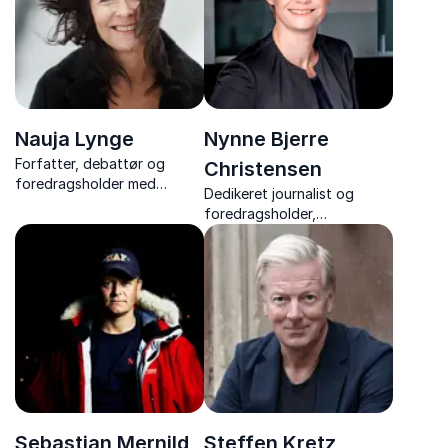
Nauja Lynge
Nynne Bjerre
Forfatter, debattør og
Christensen
foredragsholder med
Dedikeret journalist og
indgående kendskab til
foredragsholder,
storpolitikkens effekt på
specialiseret i Danmark-
Arktis og Rigsfællesskabet.
ekspeditionens udfordringer
Deler vigtige perspektiver
og mysterier.
og indsigter.
Sebastian Mernild
Steffen Kretz