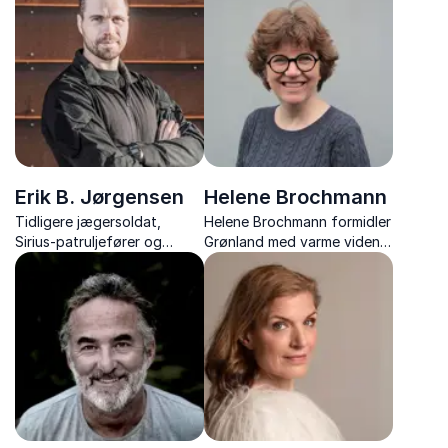
indsigter gennem
mental robusthed.
medrivende foredrag.
Kompasset peger mod
inspiration og opdagelse.
Erik B. Jørgensen
Helene Brochmann
Tidligere jægersoldat,
Helene Brochmann formidler
Sirius-patruljefører og
Grønland med varme viden
eventyrer, der inspirerer til
og humor og giver jer en
samarbejde, mod og mental
oplevelse der bringer landet
styrke både i naturen og
tæt på
arbejdslivet.