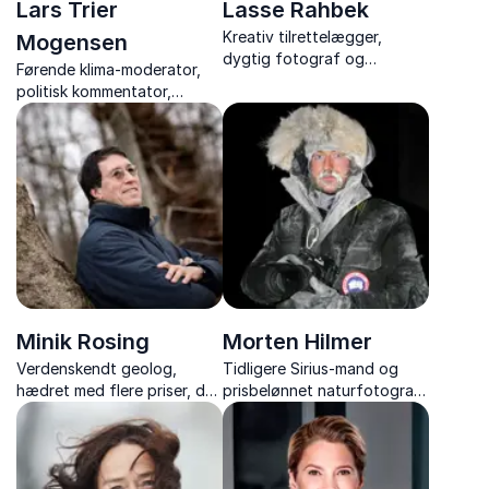
Lars Trier
Lasse Rahbek
Kreativ tilrettelægger,
Mogensen
dygtig fotograf og
Førende klima-moderator,
instruktør, kendt for sit
politisk kommentator,
imponerende arbejde med
forfatter, radiovært på DR
DR1-serien "Sirius", der viser
unikke fortællinger gennem
sit linse.
Minik Rosing
Morten Hilmer
Verdenskendt geolog,
Tidligere Sirius-mand og
hædret med flere priser, der
prisbelønnet naturfotograf,
tilbyder fascinerende
der åbner døren ind til
indsigt i Jordens geologiske
Arktis, overlevelse og
udvikling
naturens stille styrke.