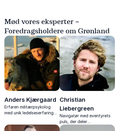
Mød vores eksperter –
Foredragsholdere om Grønland
Anders Kjærgaard
Christian
Erfaren militærpsykolog
Liebergreen
med unik ledelseserfaring
Navigatør med eventyrets
fra Slædepatruljen Sirius.
puls, der deler
Ekspert i teamdynamik
rejsefortællinger og
under ekstreme forhold og