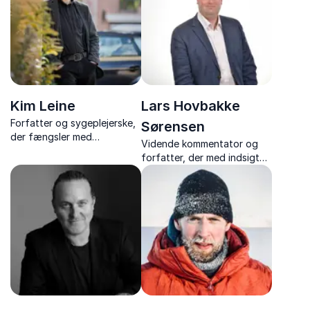
Strategi og
Stormagtskonkurrence.
Kim Leine
Lars Hovbakke
Forfatter og sygeplejerske,
Sørensen
der fængsler med
Vidende kommentator og
personlige og medrivende
forfatter, der med indsigt
foredrag baseret på sit liv
holder foredrag om Europas
og litterære værker. Deler
historie og politik. Inspirerer
indsigt med passion.
til forståelse og refleksion.