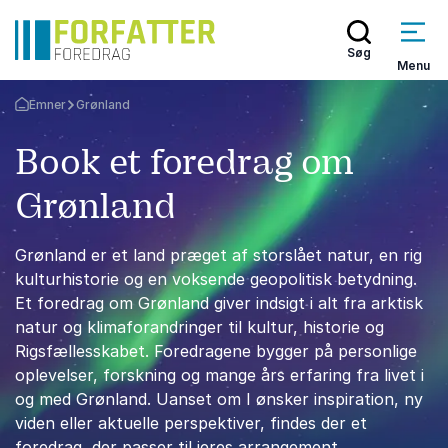
Søg
Menu
Emner
Grønland
Tilbage til forsiden
Book et foredrag om
Grønland
Grønland er et land præget af storslået natur, en rig
kulturhistorie og en voksende geopolitisk betydning.
Et foredrag om Grønland giver indsigt i alt fra arktisk
natur og klimaforandringer til kultur, historie og
Rigsfællesskabet. Foredragene bygger på personlige
oplevelser, forskning og mange års erfaring fra livet i
og med Grønland. Uanset om I ønsker inspiration, ny
viden eller aktuelle perspektiver, findes der et
foredrag, der passer til jeres arrangement.