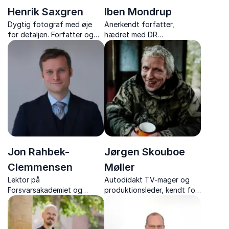
Henrik Saxgren
Iben Mondrup
Dygtig fotograf med øje
Anerkendt forfatter,
for detaljen. Forfatter og
hædret med DR
foredragsholder, der fanger
Romanprisen 2015. Kendt
og deler livets ufortalte
for sin evne til at skabe
historier.
fængslende fortællinger
med dyb menneskelig
indsigt.
Jon Rahbek-
Jørgen Skouboe
Clemmensen
Møller
Lektor på
Autodidakt TV-mager og
Forsvarsakademiet og
produktionsleder, kendt for
tilknyttet Center for
sin rolle i Nak & Æd, deler sin
Arktiske Sikkerhedsstudier
passion for naturen og tv-
samt chef for Sektion for
produktion