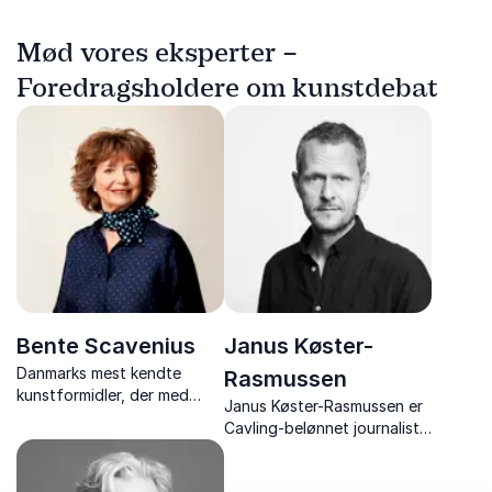
Mød vores eksperter –
Foredragsholdere om kunstdebat
Bente Scavenius
Janus Køster-
Danmarks mest kendte
Rasmussen
kunstformidler, der med
Janus Køster-Rasmussen er
viden og passion åbner
Cavling-belønnet journalist,
døren til kunstens verden.
forfatter,
manuskriptforfatter og