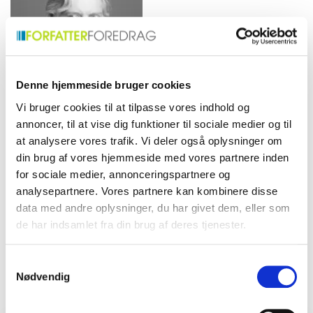
instruktør.
Denne hjemmeside bruger cookies
Vi bruger cookies til at tilpasse vores indhold og
Kristian von
annoncer, til at vise dig funktioner til sociale medier og til
Hornsleth
at analysere vores trafik. Vi deler også oplysninger om
din brug af vores hjemmeside med vores partnere inden
Internationalt og nationalt
anerkendt dansk kunstner,
for sociale medier, annonceringspartnere og
futilist samt forfatter.
analysepartnere. Vores partnere kan kombinere disse
data med andre oplysninger, du har givet dem, eller som
de har indsamlet fra din brug af deres tjenester.
Samtykkevalg
Nødvendig
Find det perfekte match til dit event