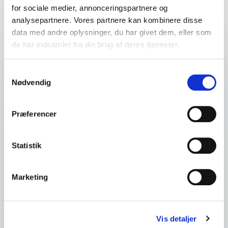
for sociale medier, annonceringspartnere og
analysepartnere. Vores partnere kan kombinere disse
data med andre oplysninger, du har givet dem, eller som
Dit navn
*
de har indsamlet fra din brug af deres tjenester.
E-mail
*
Samtykkevalg
Nødvendig
Dit telefonnummer
Præferencer
Firma / Organisation
Statistik
Spørgsmål eller kommentar
Marketing
Vis detaljer