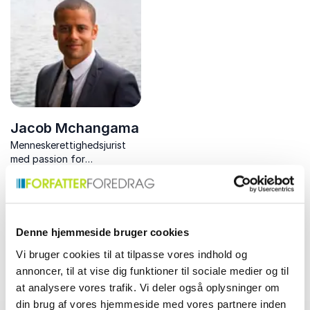
mental robusthed.
og fortællekunst
Jacob Mchangama
Menneskerettighedsjurist
med passion for
ytringsfrihed. Tilbyder
dybdegående indsigt i
menneskerettighedernes
komplekse verden med klar
fokus.
Denne hjemmeside bruger cookies
Vi bruger cookies til at tilpasse vores indhold og
annoncer, til at vise dig funktioner til sociale medier og til
Find det perfekte match til dit event
at analysere vores trafik. Vi deler også oplysninger om
din brug af vores hjemmeside med vores partnere inden