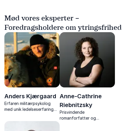
Mød vores eksperter –
Foredragsholdere om ytringsfrihed
Anders Kjærgaard
Anne-Cathrine
Erfaren militærpsykolog
Riebnitzsky
med unik ledelseserfaring
Prisvindende
fra Slædepatruljen Sirius.
romanforfatter og
Ekspert i teamdynamik
foredragsholder der giver
under ekstreme forhold og
stærke indblik i tro, livsmod