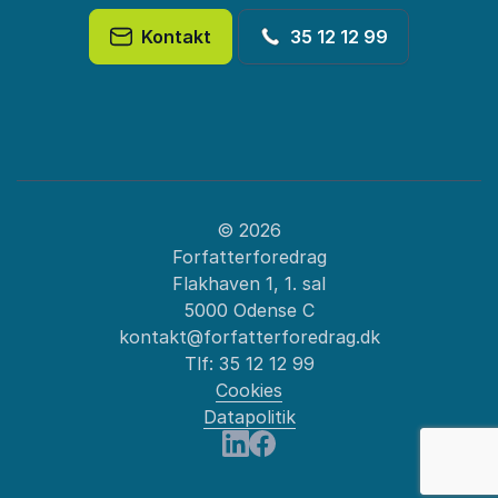
Kontakt
35 12 12 99
© 2026
Forfatterforedrag
Flakhaven 1, 1. sal
5000 Odense C
kontakt@forfatterforedrag.dk
Tlf:
35 12 12 99
Cookies
Datapolitik
: Ytringsfrihed
Besøg os på LinkedIn
Besøg os på Facebook