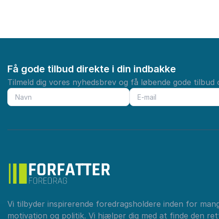
Få gode tilbud direkte i din indbakke
Tilmeld dig vores nyhedsbrev og få løbende gode tilbud o
Vi tilbyder inspirerende foredragsholdere inden for man
motivation og politik. Vi hjælper dig med at finde den re