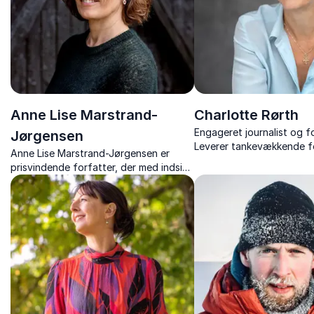
Anne Lise Marstrand-
Charlotte Rørth
Engageret journalist og fo
Jørgensen
Leverer tankevækkende f
Anne Lise Marstrand-Jørgensen er
berører og inspirerer. Dygt
prisvindende forfatter, der med indsigt
formidle komplekse emner
og varme fortæller om litteraturens
kraft, historiske kvinder og livets store
valg.