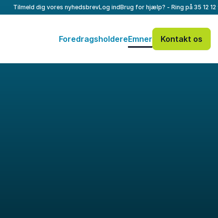
Tilmeld dig vores nyhedsbrev
Log ind
Brug for hjælp? - Ring på
35 12 12
Foredragsholdere
Emner
Kontakt os
Dit navn
*
E-mail
*
Dit telefonnummer