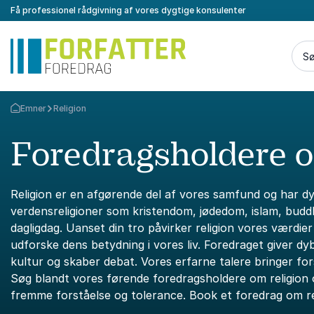
Få professionel rådgivning af vores dygtige konsulenter
Sø
Emner
Religion
Tilbage til forsiden
Foredragsholdere o
Religion er en afgørende del af vores samfund og har dy
verdensreligioner som kristendom, jødedom, islam, budd
dagligdag. Uanset din tro påvirker religion vores værdier
udforske dens betydning i vores liv. Foredraget giver dybe
kultur og skaber debat. Vores erfarne talere bringer for
Søg blandt vores førende foredragsholdere om religion o
fremme forståelse og tolerance. Book et foredrag om rel