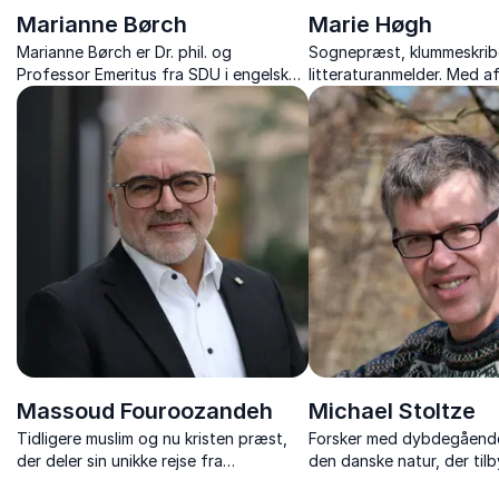
Marianne Børch
Marie Høgh
Marianne Børch er Dr. phil. og
Sognepræst, klummeskrib
Professor Emeritus fra SDU i engelsk
litteraturanmelder. Med a
litteratur.
kristne menneskesyn udfo
vilkår, der former os, uan
tendens.
Massoud Fouroozandeh
Michael Stoltze
Tidligere muslim og nu kristen præst,
Forsker med dybdegåend
der deler sin unikke rejse fra
den danske natur, der til
koransanger i Iran til en inspirerende
perspektiver på miljøhisto