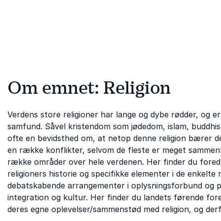
kirkefader i Danmark.
adresserer fremtidens de
udfordringer.
Om emnet: Religion
Verdens store religioner har lange og dybe rødder, og er 
samfund. Såvel kristendom som jødedom, islam, buddhism
ofte en bevidsthed om, at netop denne religion bærer d
en række konflikter, selvom de fleste er meget sammenli
række områder over hele verdenen. Her finder du fored
religioners historie og specifikke elementer i de enkelte
debatskabende arrangementer i oplysningsforbund og på 
integration og kultur. Her finder du landets førende for
deres egne oplevelser/sammenstød med religion, og derfo