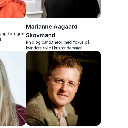
Marianne Aagaard
ygtig fotograf
Skovmand
t
Ph.d og cand.theol. med fokus på
 DR1-serien
kvinders rolle i kristendommen.
fortællinger