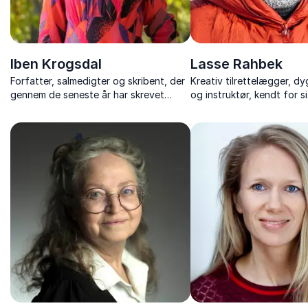
Iben Krogsdal
Lasse Rahbek
Forfatter, salmedigter og skribent, der
Kreativ tilrettelægger, d
gennem de seneste år har skrevet
og instruktør, kendt for si
salmedigte, salmer, noveller,
imponerende arbejde med
koncertfortællinger og korværker.
"Sirius", der viser unikke 
gennem sit linse.