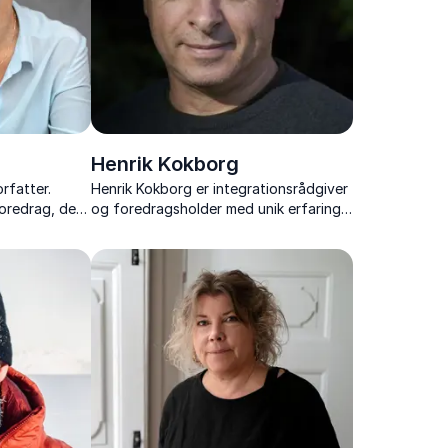
Henrik Kokborg
rfatter.
Henrik Kokborg er integrationsrådgiver
oredrag, der
og foredragsholder med unik erfaring i
ig til at
kulturmøder, social kontrol og
 med klarhed.
parallelsamfund.