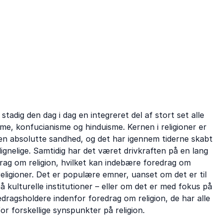
mografiske
ritualer og menneskets udvikling.
stadig den dag i dag en integreret del af stort set alle
e, konfucianisme og hinduisme. Kernen i religioner er
en absolutte sandhed, og det har igennem tiderne skabt
gnelige. Samtidig har det været drivkraften på en lang
rag om religion, hvilket kan indebære foredrag om
 religioner. Det er populære emner, uanset om det er til
kulturelle institutioner – eller om det er med fokus på
edragsholdere indenfor foredrag om religion, de har alle
r forskellige synspunkter på religion.