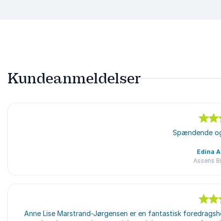
Kundeanmeldelser
5
ud af
5
Spændende og
Edina 
Assens Bi
5
Anne Lise Marstrand-Jørgensen er en fantastisk foredragshol
ud af
5