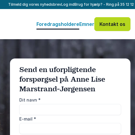
Tilmeld dig vores nyhedsbrev
Log ind
Brug for hjælp? - Ring på
35 12 12
Foredragsholdere
Emner
Kontakt os
Send en uforpligtende
forspørgsel på Anne Lise
Marstrand-Jørgensen
: @Model.ProfileF
Send forespørgsel
Dit navn
*
Eller ring
E-mail
*
35 12 12 99