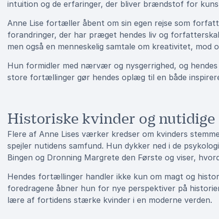
intuition og de erfaringer, der bliver brændstof for kuns
Anne Lise fortæller åbent om sin egen rejse som forfat
forandringer, der har præget hendes liv og forfatterskab
men også en menneskelig samtale om kreativitet, mod og
Hun formidler med nærvær og nysgerrighed, og hendes e
store fortællinger gør hendes oplæg til en både inspir
Historiske kvinder og nutidige
Flere af Anne Lises værker kredser om kvinders stemme
spejler nutidens samfund. Hun dykker ned i de psykologis
Bingen og Dronning Margrete den Første og viser, hvord
Hendes fortællinger handler ikke kun om magt og histori
foredragene åbner hun for nye perspektiver på historien 
lære af fortidens stærke kvinder i en moderne verden.