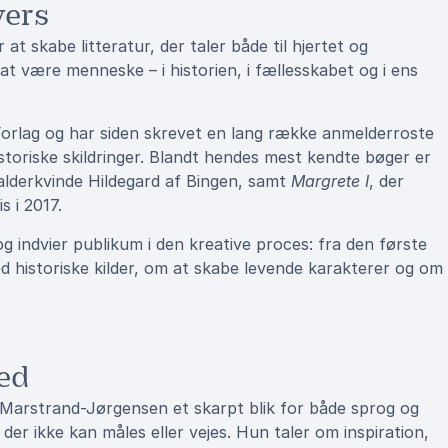
vers
t skabe litteratur, der taler både til hjertet og
 at være menneske – i historien, i fællesskabet og i ens
orlag og har siden skrevet en lang række anmelderroste
toriske skildringer. Blandt hendes mest kendte bøger er
alderkvinde Hildegard af Bingen, samt
Margrete I
, der
s i 2017.
g indvier publikum i den kreative proces: fra den første
d historiske kilder, om at skabe levende karakterer og om
hed
 Marstrand-Jørgensen et skarpt blik for både sprog og
er ikke kan måles eller vejes. Hun taler om inspiration,