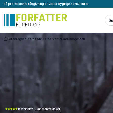
Få professionel rådgivning af vores dygtige konsulenter
Sø
Foredragsholdere
Anne Lise Marstrand-Jørgensen
Tilbage til forsiden
4 kundeanmeldelser
Topanmeldt!
5.00 ud af 5