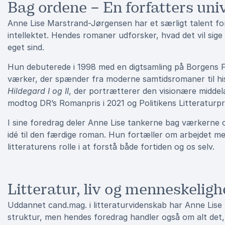
Bag ordene – En forfatters uni
Anne Lise Marstrand-Jørgensen har et særligt talent for a
intellektet. Hendes romaner udforsker, hvad det vil sige
eget sind.
Hun debuterede i 1998 med en digtsamling på Borgens F
værker, der spænder fra moderne samtidsromaner til his
Hildegard I og II
, der portrætterer den visionære middel
modtog DR’s Romanpris i 2021 og Politikens Litteraturpri
I sine foredrag deler Anne Lise tankerne bag værkerne o
idé til den færdige roman. Hun fortæller om arbejdet me
litteraturens rolle i at forstå både fortiden og os selv.
Litteratur, liv og menneskelig
Uddannet cand.mag. i litteraturvidenskab har Anne Lise
struktur, men hendes foredrag handler også om alt det, d