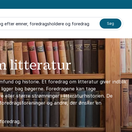
g efter emner, foredragsholdere og foredrag
Søg
 litteratur
und og historie. Et foredrag om litteratur giver indblik
er ligger bag bøgerne. Foredragene kan tage
 eller større strømninger i litteraturhistorien. De
, foredragsforeninger og andre, der ønsker en
 foredrag.