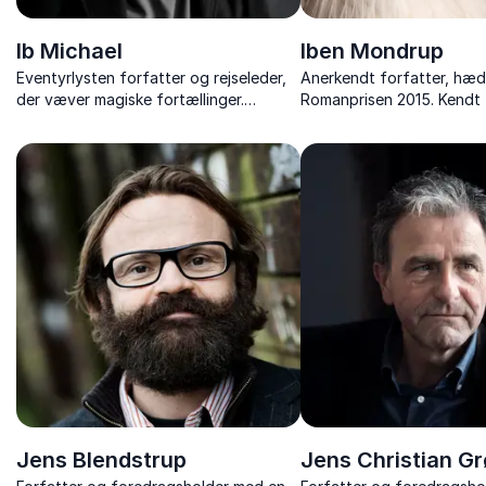
Ib Michael
Iben Mondrup
Eventyrlysten forfatter og rejseleder,
Anerkendt forfatter, hæ
der væver magiske fortællinger.
Romanprisen 2015. Kendt 
Inspirerende foredragsholder med et
til at skabe fængslende f
væld af oplevelser.
med dyb menneskelig inds
Jens Blendstrup
Jens Christian G