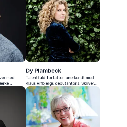
Dy Plambeck
iver med
Talentfuld forfatter, anerkendt med
tærke
Klaus Rifbjergs debutantpris. Skriver
med dybde og originalitet, der berører
og udfordrer.