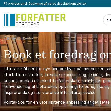
Få professionel rådgivning af vores dygtige konsulenter
Sø
Emner
Litteratur
Tilbage til forsiden
Book et foredrag om
Litteratur åbner for nye perspektiver på mennesker, samf
i forfatteres værker, kreative processer og de idéer, d
udgangspunkt i et enkelt forfatterskab, en litterær genre
henvender sig til biblioteker, oplysningsforbund, skoler
inspirerende og nærværende litteraturoplevelse.
Kontakt os for en uforpligtende anbefaling af det rette