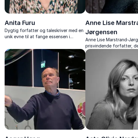
Anita Furu
Anne Lise Marstr
Dygtig forfatter og taleskriver med en
Jørgensen
unik evne til at fange essensen i
Anne Lise Marstrand-Jørg
budskaber.
prisvindende forfatter, d
og varme fortæller om lit
kraft, historiske kvinder o
valg.