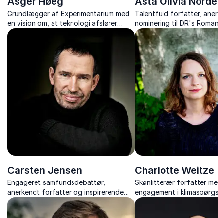
Asger Høeg
Asta Olivia Nord
Grundlægger af Experimentarium med
Talentfuld forfatter, an
en vision om, at teknologi afslører
nominering til DR's Roman
fremtidens muligheder. Inspirerer til
for sin evne til at skabe
nysgerrighed og innovation.
tankevækkende litteratur.
Carsten Jensen
Charlotte Weitze
Engageret samfundsdebattør,
Skønlitterær forfatter m
anerkendt forfatter og inspirerende
engagement i klimaspørgs
foredragsholder. Kendt for sin dybe
Kombinerer sin forfatter
indsigt og evne til at sætte ord på
fremme bæredygtighed.