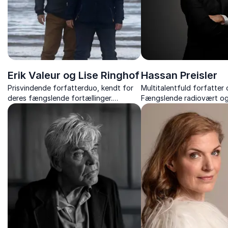
Erik Valeur og Lise Ringhof
Hassan Preisler
Prisvindende forfatterduo, kendt for
Multitalentfuld forfatter 
deres fængslende fortællinger.
Fængslende radiovært o
Sammen skaber de dybdegående og
foredragsholder, der vækk
tankevækkende litteratur.
og tanker.