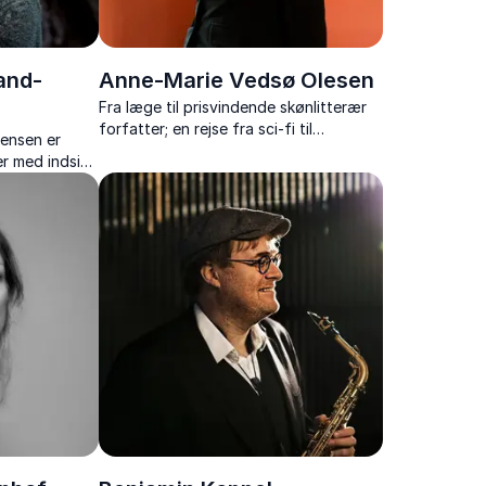
and-
Anne-Marie Vedsø Olesen
Fra læge til prisvindende skønlitterær
forfatter; en rejse fra sci-fi til
ensen er
jernalderen.
er med indsigt
teraturens
g livets store