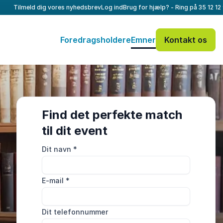
Tilmeld dig vores nyhedsbrev
Log ind
Brug for hjælp? - Ring på
35 12 12
Foredragsholdere
Emner
Kontakt os
Find det perfekte match
til dit event
Dit navn
*
E-mail
*
Dit telefonnummer