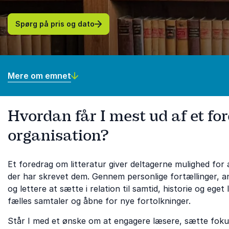
Spørg på pris og dato
Mere om emnet
Hvordan får I mest ud af et for
organisation?
Et foredrag om litteratur giver deltagerne mulighed f
der har skrevet dem. Gennem personlige fortællinger, an
og lettere at sætte i relation til samtid, historie og ege
fælles samtaler og åbne for nye fortolkninger.
Står I med et ønske om at engagere læsere, sætte fokus