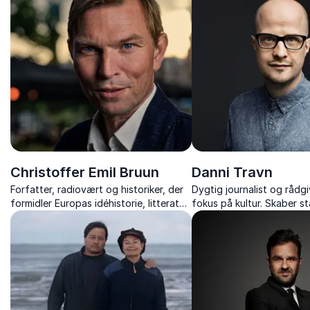
komplekse emner.
Christoffer Emil Bruun
Danni Travn
Forfatter, radiovært og historiker, der
Dygtig journalist og rådg
formidler Europas idéhistorie, litteratur,
fokus på kultur. Skaber s
tro og menneskets psykologi.
fortællinger