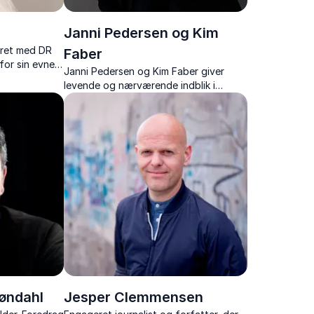
Janni Pedersen og Kim
dret med DR
Faber
for sin evne
Janni Pedersen og Kim Faber giver
ortællinger
levende og nærværende indblik i
igt.
krimiskrivning, kreative processer og
livet som forfatterpar
røndahl
Jesper Clemmensen