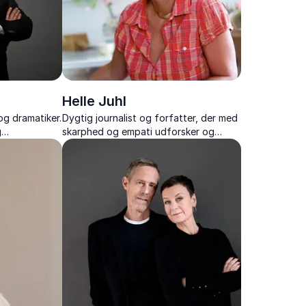
Helle Juhl
og dramatiker.
Dygtig journalist og forfatter, der med
g
skarphed og empati udforsker og
er følelser
formidler historier om landliv og
menneskeskæbner