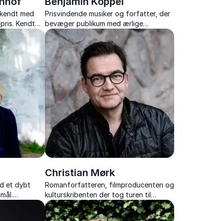
enhof
Benjamin Koppel
erkendt med
Prisvindende musiker og forfatter, der
pris. Kendt
bevæger publikum med ærlige
fortællinger om familie, kunst og livets
valg.
Christian Mørk
ed et dybt
Romanforfatteren, filmproducenten og
mål.
kulturskribenten der tog turen til
gerning med at
Amerika.