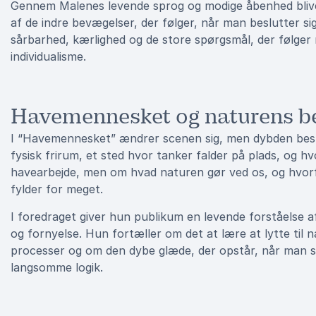
Gennem Malenes levende sprog og modige åbenhed bliver 
af de indre bevægelser, der følger, når man beslutter sig 
sårbarhed, kærlighed og de store spørgsmål, der følger 
individualisme.
Havemennesket og naturens b
I “Havemennesket” ændrer scenen sig, men dybden best
fysisk frirum, et sted hvor tanker falder på plads, og h
havearbejde, men om hvad naturen gør ved os, og hvorfo
fylder for meget.
I foredraget giver hun publikum en levende forståelse 
og fornyelse. Hun fortæller om det at lære at lytte til n
processer og om den dybe glæde, der opstår, når man sl
langsomme logik.