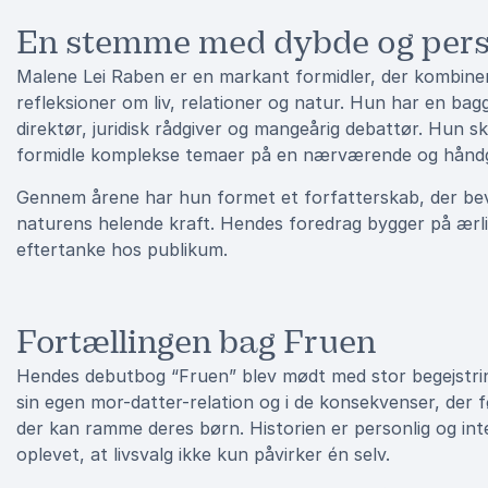
En stemme med dybde og perso
Malene Lei Raben er en markant formidler, der kombine
refleksioner om liv, relationer og natur. Hun har en bag
direktør, juridisk rådgiver og mangeårig debattør. Hun 
formidle komplekse temaer på en nærværende og håndg
Gennem årene har hun formet et forfatterskab, der bev
naturens helende kraft. Hendes foredrag bygger på ærli
eftertanke hos publikum.
Fortællingen bag Fruen
Hendes debutbog “Fruen” blev mødt med stor begejstrin
sin egen mor-datter-relation og i de konsekvenser, der 
der kan ramme deres børn. Historien er personlig og in
oplevet, at livsvalg ikke kun påvirker én selv.