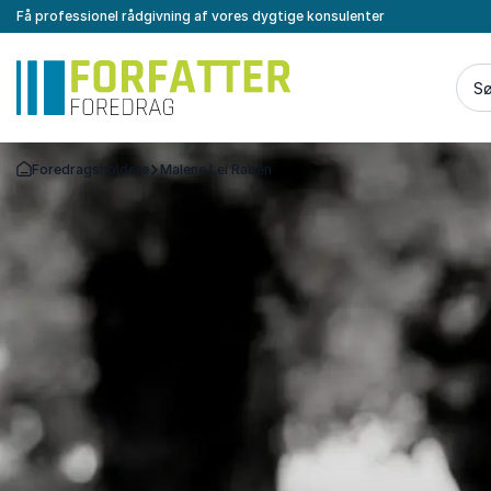
Få professionel rådgivning af vores dygtige konsulenter
Sø
Foredragsholdere
Malene Lei Raben
Tilbage til forsiden