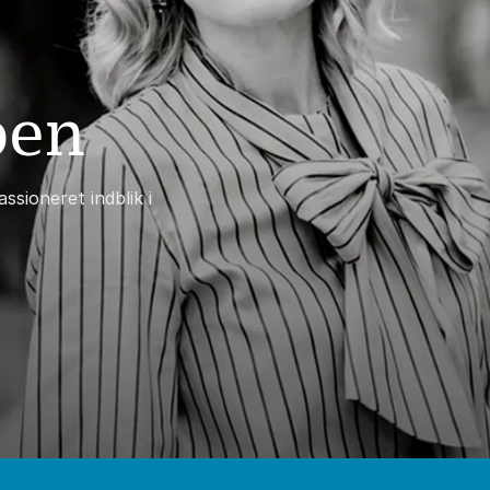
ben
sioneret indblik i