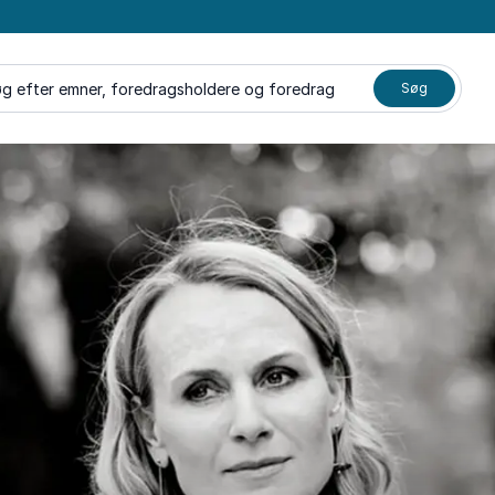
g efter emner, foredragsholdere og foredrag
Søg