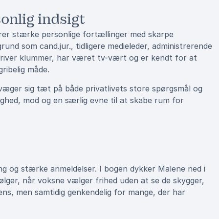
nlig indsigt
rer stærke personlige fortællinger med skarpe
grund som cand.jur., tidligere medieleder, administrerende
skriver klummer, har været tv-vært og er kendt for at
ribelig måde.
æger sig tæt på både privatlivets store spørgsmål og
ghed, mod og en særlig evne til at skabe rum for
g og stærke anmeldelser. I bogen dykker Malene ned i
følger, når voksne vælger frihed uden at se de skygger,
tens, men samtidig genkendelig for mange, der har