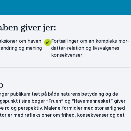
ben giver jer:
leksioner om haven
Fortællinger om en kompleks mor-
orandring og mening
datter-relation og livsvalgenes
konsekvenser
b
bringer publikum tæt på både naturens betydning og de
angspunkt i sine bøger “Fruen” og “Havemennesket” giver
skabe ro og perspektiv. Malene formidler med stor ærlighed
orier med refleksioner om frihed, konsekvenser og det