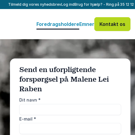
Tilmeld dig vores nyhedsbrev
Log ind
Brug for hjælp? - Ring på
35 12 12
Foredragsholdere
Emner
Kontakt os
Send en uforpligtende
forspørgsel på Malene Lei
: @Model.ProfileF
Send forespørgsel
Raben
Dit navn
*
Eller ring
35 12 12 99
E-mail
*