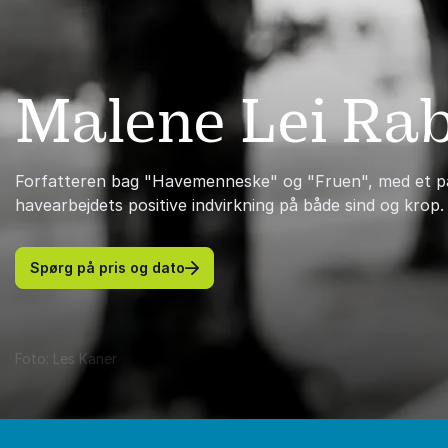
Malene Lei Ra
Forfatteren bag "Havemenneske" og "Fruen", med et pas
havearbejdets positive indvirkning på både sind og krop.
Spørg på pris og dato
Foto: Les Kaner