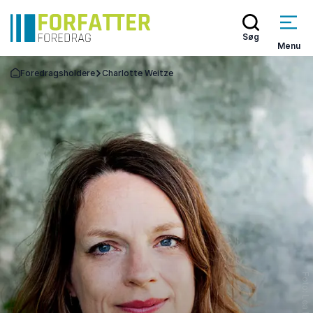
Søg
Menu
Foredragsholdere
Charlotte Weitze
Tilbage til forsiden
Foto: Lea Meiland