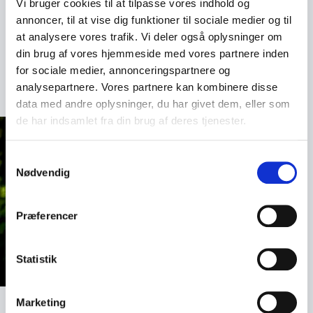
Vi bruger cookies til at tilpasse vores indhold og
Foredraget henvender sig til alle, der interesserer sig
annoncer, til at vise dig funktioner til sociale medier og til
for litteratur, klima, natur og kreativitet fra
at analysere vores trafik. Vi deler også oplysninger om
biblioteker og kulturhuse til skoler, virksomheder og
din brug af vores hjemmeside med vores partnere inden
organisationer med fokus på bæredygtighed.
+
Læs mere
for sociale medier, annonceringspartnere og
Book Charlotte Weitze til jeres næste arrangement,
analysepartnere. Vores partnere kan kombinere disse
og oplev, hvordan kunst, natur og menneske kan
data med andre oplysninger, du har givet dem, eller som
forenes i fortællingens kraft. Hun leverer et oplæg,
de har indsamlet fra din brug af deres tjenester.
der både rører hjertet og sætter tanken i bevægelse
og viser, at forandring ofte begynder med en god
Samtykkevalg
historie.
Nødvendig
Præferencer
Statistik
Marketing