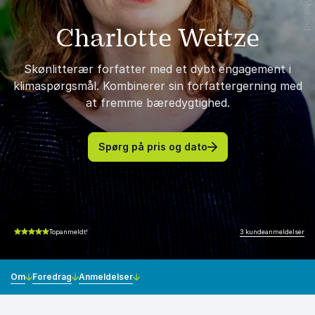
Charlotte Weitze
Skønlitterær forfatter med et dybt engagement i
klimaspørgsmål. Kombinerer sin forfattergerning med
at fremme bæredygtighed.
Spørg på pris og dato
3 kundeanmeldelser
Topanmeldt!
4.67 ud af 5
Om
Foredrag
Anmeldelser