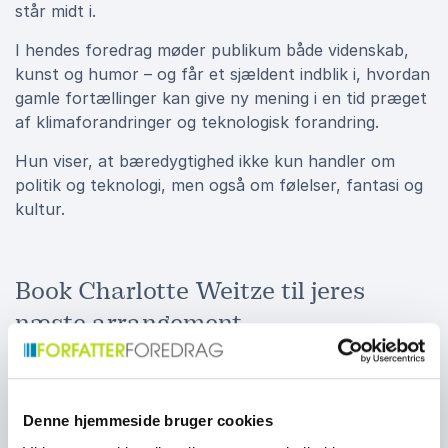
står midt i.
I hendes foredrag møder publikum både videnskab,
kunst og humor – og får et sjældent indblik i, hvordan
gamle fortællinger kan give ny mening i en tid præget
af klimaforandringer og teknologisk forandring.
Hun viser, at bæredygtighed ikke kun handler om
politik og teknologi, men også om følelser, fantasi og
kultur.
Book Charlotte Weitze til jeres
næste arrangement
Et foredrag med Charlotte Weitze er en levende,
tankevækkende og poetisk oplevelse. Hun giver sit
publikum viden og indsigt, men også inspiration til at
Denne hjemmeside bruger cookies
handle og reflektere.