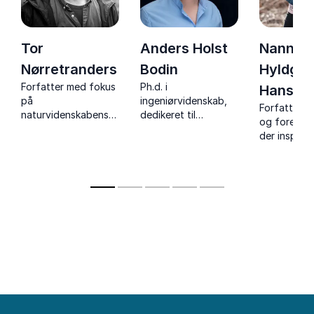
Tor
Anders Holst
Nanna
Nørretranders
Bodin
Hyldgaa
Forfatter med fokus
Ph.d. i
Hansen
på
ingeniørvidenskab,
Forfatter, j
naturvidenskabens
dedikeret til
og foredrag
indflydelse i
bæredygtige
der inspirere
moderne kultur og
løsninger og
halvere for
troens værdi.
klimaforandringernes
samtidig ø
pennefører. Visionær
livskvalitet
i videnskab og ord.
praktiske r
personlige
erfaringer.