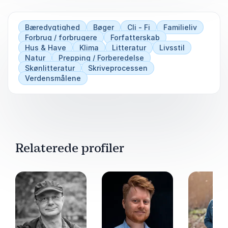
Bæredygtighed
Bøger
Cli - Fi
Familieliv
Forbrug / forbrugere
Forfatterskab
Hus & Have
Klima
Litteratur
Livsstil
Natur
Prepping / Forberedelse
Skønlitteratur
Skriveprocessen
Verdensmålene
Relaterede profiler