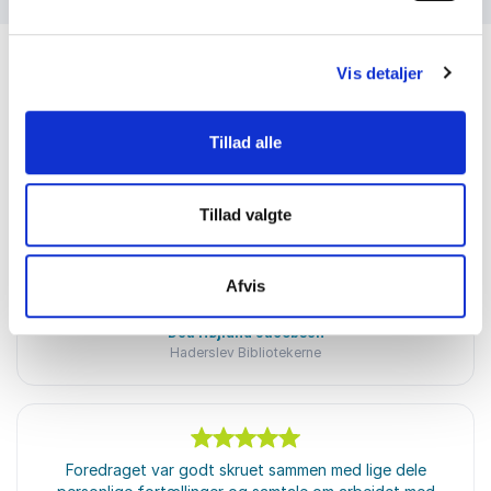
Vis detaljer
Tillad alle
Kundeanmeldelser
Tillad valgte
5
ud af
Charlotte var så god at samarbejde med og
5
Afvis
foredraget var lige i øjet.
Dea Højlund Jacobsen
Haderslev Bibliotekerne
5
ud af
Foredraget var godt skruet sammen med lige dele
5