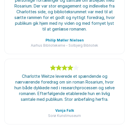
personlige fortællinger og samtale om arbejdet med
Rosarium. Der var stor engagement og indlevelse fra
Charlottes side, og biblioteksrummet var med til at
sætte rammen for et godt og nyttigt foredrag, hvor
publikum gik hjem med ny viden og med fornyet lyst
til at genlæse romanen.
Philip Møller Nielsen
Aarhus Bibliotekerne - Solbjerg Bibliotek
4
ud af
Charlotte Weitze leverede et spændende og
5
nærværende foredrag om sin roman Rosarium, hvor
hun både dykkede ned i researchprocessen og selve
romanen. Efterfølgende etablerede hun en livlig
samtale med publikum. Stor anbefaling herfra.
Vanja Falk
Sorø Kunstmuseum