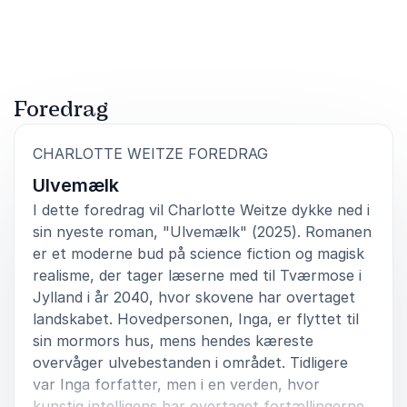
Bedømt
4.67
/5 baseret på
3
kundeanmeldelser
Foredrag
:
CHARLOTTE WEITZE FOREDRAG
Ulvemælk
I dette foredrag vil Charlotte Weitze dykke ned i
sin nyeste roman, "Ulvemælk" (2025). Romanen
er et moderne bud på science fiction og magisk
realisme, der tager læserne med til Tværmose i
Jylland i år 2040, hvor skovene har overtaget
landskabet. Hovedpersonen, Inga, er flyttet til
sin mormors hus, mens hendes kæreste
overvåger ulvebestanden i området. Tidligere
var Inga forfatter, men i en verden, hvor
kunstig intelligens har overtaget fortællingerne,