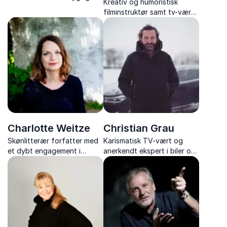
Kreativ og humoristisk
løsninger og
filminstruktør samt tv-vært.
klimaforandringernes
Dedikeret til at fremme
pennefører. Visionær i
klimabevidsthed gennem
videnskab og ord.
underholdning. Skaber med
budskab.
Charlotte Weitze
Christian Grau
Skønlitterær forfatter med
Karismatisk TV-vært og
et dybt engagement i
anerkendt ekspert i biler og
klimaspørgsmål. Kombinerer
livsstil. Kendt for sin passion
sin forfattergerning med at
og evne til at formidle
fremme bæredygtighed.
trends indenfor motor og
moderne livsførelse.