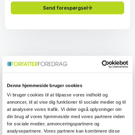
Send forespørgsel
Hvad er forbrug og
forbrugere, og hvorfor er
Denne hjemmeside bruger cookies
det relevant?
Vi bruger cookies til at tilpasse vores indhold og
annoncer, til at vise dig funktioner til sociale medier og til
Forbrug handler om de varer og tjenester, vi vælger
at analysere vores trafik. Vi deler også oplysninger om
at købe og bruge, mens forbrugere er de mennesker,
din brug af vores hjemmeside med vores partnere inden
der træffer disse valg. Vores forbrug påvirkes af
for sociale medier, annonceringspartnere og
økonomi, kultur, teknologi og samfundets udvikling,
analysepartnere. Vores partnere kan kombinere disse