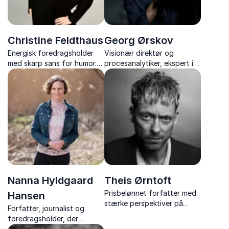
Christine Feldthaus
Georg Ørskov
Energisk foredragsholder
Visionær direktør og
med skarp sans for humor.
procesanalytiker, ekspert i
Dykker ned i livsstil,
at navigere arbejdskulturer.
tendenser og bryder tabuer
Hjælper teams med at finde
med et smil.
og forstå deres unikke rolle.
Nanna Hyldgaard
Theis Ørntoft
Prisbelønnet forfatter med
Hansen
stærke perspektiver på
Forfatter, journalist og
natur, eksistens og samtid
foredragsholder, der
inspirerer til at halvere