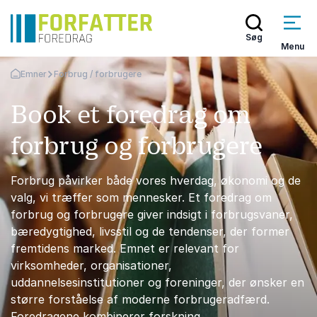
Søg
Menu
Emner
Forbrug / forbrugere
Tilbage til forsiden
Book et foredrag om
forbrug og forbrugere
Forbrug påvirker både vores hverdag, økonomi og de
valg, vi træffer som mennesker. Et foredrag om
forbrug og forbrugere giver indsigt i forbrugsvaner,
bæredygtighed, livsstil og de tendenser, der former
fremtidens marked. Emnet er relevant for
virksomheder, organisationer,
uddannelsesinstitutioner og foreninger, der ønsker en
større forståelse af moderne forbrugeradfærd.
Foredragene kombinerer forskning,