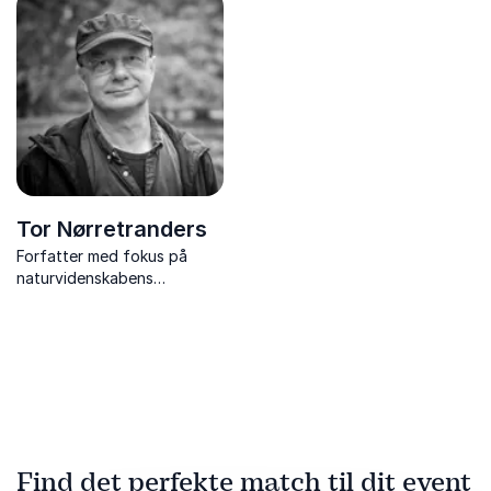
forbruget og samtidig øge
livskvaliteten. Deler
praktiske råd og personlige
erfaringer.
Tor Nørretranders
Forfatter med fokus på
naturvidenskabens
indflydelse i moderne kultur
og troens værdi.
Find det perfekte match til dit event