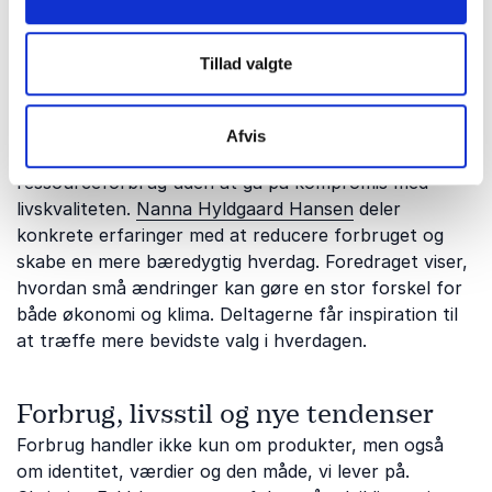
virksomheder, uddannelsesinstitutioner og offentlige
organisationer. Nogle af de centrale emner inkluderer:
Tillad valgte
Bæredygtigt forbrug i hverdagen
Afvis
Flere og flere ønsker at mindske deres
ressourceforbrug uden at gå på kompromis med
livskvaliteten.
Nanna Hyldgaard Hansen
deler
konkrete erfaringer med at reducere forbruget og
skabe en mere bæredygtig hverdag. Foredraget viser,
hvordan små ændringer kan gøre en stor forskel for
både økonomi og klima. Deltagerne får inspiration til
at træffe mere bevidste valg i hverdagen.
Forbrug, livsstil og nye tendenser
Forbrug handler ikke kun om produkter, men også
om identitet, værdier og den måde, vi lever på.