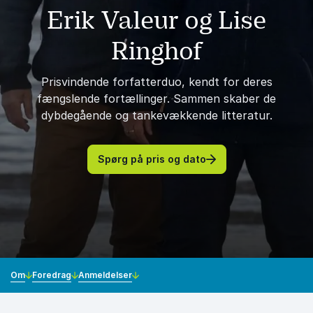
Erik Valeur og Lise
Ringhof
Prisvindende forfatterduo, kendt for deres
fængslende fortællinger. Sammen skaber de
dybdegående og tankevækkende litteratur.
Spørg på pris og dato
Om
Foredrag
Anmeldelser