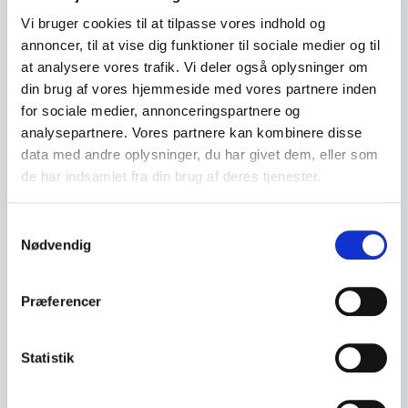
selv arbejdet som sælger, pressechef og
Vi bruger cookies til at tilpasse vores indhold og
marketingansvarlig i forlagsverdenen. Hendes blik for
annoncer, til at vise dig funktioner til sociale medier og til
menneskelige relationer, kommunikation og
at analysere vores trafik. Vi deler også oplysninger om
læseroplevelse giver romanerne deres varme og
din brug af vores hjemmeside med vores partnere inden
menneskelighed.
for sociale medier, annonceringspartnere og
analysepartnere. Vores partnere kan kombinere disse
data med andre oplysninger, du har givet dem, eller som
Et foredrag fyldt med passion og
de har indsamlet fra din brug af deres tjenester.
perspektiv
Et foredrag med Erik Valeur og Lise Ringhof er både
Samtykkevalg
underholdende og tankevækkende. Publikum får et
Nødvendig
sjældent indblik i, hvordan historien formes på papir
og hvordan virkelighedens Danmark bliver til
Præferencer
fiktionens univers. Med humor, indsigt og et glimt i
øjet fortæller de om arbejdet i "maskinrummet", hvor
fakta, følelser og fortælling smelter sammen.
Statistik