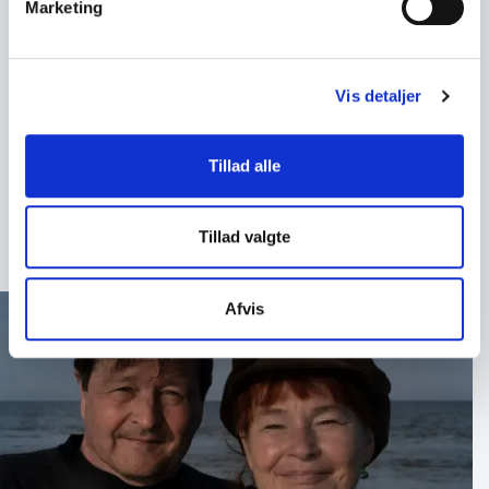
Marketing
Book Erik Valeur og Lise Ringhof
Book
Erik Valeur og Lise Ringhof
til jeres næste
arrangement og oplev to forfattere, der på levende
Vis detaljer
vis forener litteratur, historie og menneskelige
refleksioner. Et foredrag, der vækker eftertanke,
berører og giver publikum en ny forståelse af,
Tillad alle
hvordan fortællinger kan forme vores syn på os selv
og på Danmark.
Tillad valgte
Afvis