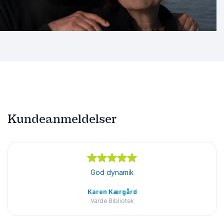
Kundeanmeldelser
5
ud af
5
God dynamik
Karen Kærgård
Varde Bibliotek