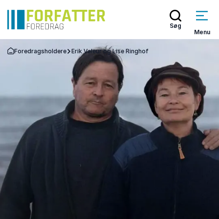
Søg
Menu
Foredragsholdere
Erik Valeur og Lise Ringhof
Tilbage til forsiden