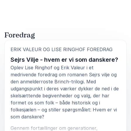
Bedømt
5.00
/5 baseret på
1
kundeanmeldelser
Foredrag
:
ERIK VALEUR OG LISE RINGHOF FOREDRAG
Sejrs Vilje - hvem er vi som danskere?
Oplev Lise Ringhof og Erik Valeur i et
medrivende foredrag om romanen Sejrs vilje og
den anmelderroste Brinch-trilogi. Med
udgangspunkt i deres værker dykker de ned i de
skelsættende begivenheder og valg, der har
formet os som folk – både historisk og i
folkesjælen – og stiller spørgsmålet: Hvem er vi
som danskere?
Gennem fortællinger om generationer,