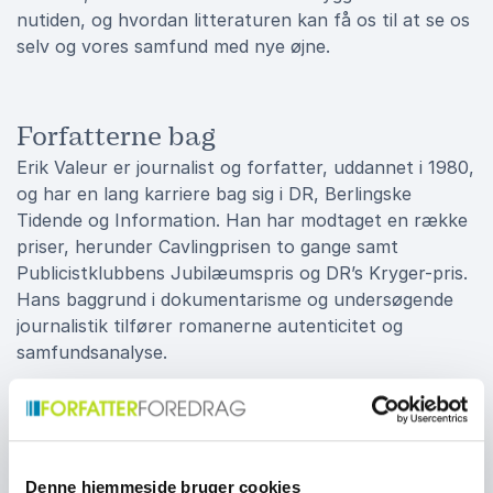
nutiden, og hvordan litteraturen kan få os til at se os
selv og vores samfund med nye øjne.
Forfatterne bag
Erik Valeur er journalist og forfatter, uddannet i 1980,
og har en lang karriere bag sig i DR, Berlingske
Tidende og Information. Han har modtaget en række
priser, herunder Cavlingprisen to gange samt
Publicistklubbens Jubilæumspris og DR’s Kryger-pris.
Hans baggrund i dokumentarisme og undersøgende
journalistik tilfører romanerne autenticitet og
samfundsanalyse.
Lise Ringhof har sit udgangspunkt i forlagsbranchen
og har arbejdet med litteratur i hele sit professionelle
liv. Hun er datter af Gert og Hanne Ringhof, der var
med til at grundlægge Lindhardt og Ringhof, og har
Denne hjemmeside bruger cookies