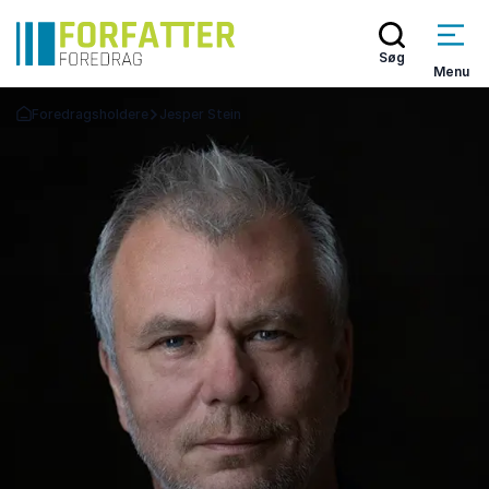
Søg
Menu
Foredragsholdere
Jesper Stein
Tilbage til forsiden