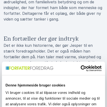
ædruelighed, om familielivets betydning og om de
indsigter, der har formet ham både som menneske og
forfatter. Deltagerne får et oplæg, der både giver ny
viden og sætter tanker i gang.
En fortæller der gør indtryk
Det er ikke kun historierne, der gør Jesper til en
stærk foredragsholder. Det er også måden han
fortæller dem på. Han taler med varme, skarphed og
en imponerende evne til at skabe kontakt med sit
publikum. Hans foredrag bliver ofte efterfulgt af
vigtige samtaler om mod, sårbarhed, kreativitet og
menneskelig udvikling. Jesper formår at balancere
Denne hjemmeside bruger cookies
alvor og humor, og hans ærlighed giver deltagerne
mod til selv at tænke over deres egne livsvalg.
Vi bruger cookies til at tilpasse vores indhold og
annoncer, til at vise dig funktioner til sociale medier og til
at analysere vores trafik. Vi deler også oplysninger om