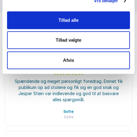
Vis detaljer
Tillad alle
Tillad valgte
Kundeanmeldelser
Afvis
5
Spændende og meget personligt foredrag. Emnet fik
ud af
5
publikum op ad stolene og fik sig en god snak og
Jesper Stein var indlevende og god til at besvare
alles spørgsmål.
Sofie
Sofie