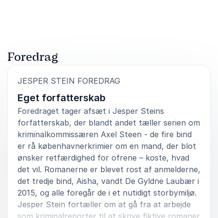
5
ud af
Fantastisk godt foredrag, som forårsagede stor
5
indlevelse og spørgeløst hos publikum
Lars Hune
Struer Bibliotek
Foredrag
:
JESPER STEIN FOREDRAG
5
Jesper Stein er en meget behagelig foredragsholder.
ud af
5
Eget forfatterskab
Han har et fantastisk sprog, og det er meget
rørende, når han læser op af sine bøger - i vores
Foredraget tager afsæt i Jesper Steins
tilfælde var det Ædru.
forfatterskab, der blandt andet tæller serien om
kriminalkommissæren Axel Steen - de fire bind
Mette Griffenfeldt Merrald
er rå københavnerkrimier om en mand, der blot
Folkekirken
ønsker retfærdighed for ofrene – koste, hvad
det vil. Romanerne er blevet rost af anmelderne,
det tredje bind, Aisha, vandt De Gyldne Laubær i
2015, og alle foregår de i et nutidigt storbymiljø.
5
ud af
Jesper Stein er i Top-3 over de bedste
5
Jesper Stein fortæller om at gå fra at arbejde
forfatterforedrag, vi har haft på Odder Bibliotek
som kriminalreporter til at skrive fiktive romaner