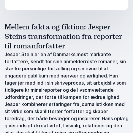
Mellem fakta og fiktion: Jesper
Steins transformation fra reporter
til romanforfatter
Jesper Stein er en af Danmarks mest markante
forfattere, kendt for sine anmelderroste romaner, sin
stærke personlige fortælling og sin evne til at
engagere publikum med nærvær og ærlighed. Han
tager jer med ind i sin skriveproces, sit arbejdsliv som
tidligere kriminalreporter og de livsomvæltende
udfordringer, der førte til kampen for ædruelighed.
Jesper kombinerer erfaringer fra journalistikken med
sit virke som skønlitterær forfatter og skaber
foredrag, der både bevæger og inspirerer. Hans oplæg
giver indsigt i kreativitet, livsvalg, relationer og den
vilje, der skal til for at rejse sig efter modgang.