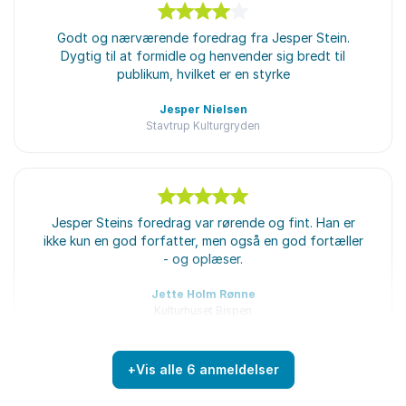
4
ud af
Godt og nærværende foredrag fra Jesper Stein.
5
Dygtig til at formidle og henvender sig bredt til
publikum, hvilket er en styrke
Jesper Nielsen
Stavtrup Kulturgryden
5
ud af
Jesper Steins foredrag var rørende og fint. Han er
5
ikke kun en god forfatter, men også en god fortæller
- og oplæser.
Jette Holm Rønne
Kulturhuset Bispen
+
Vis alle 6 anmeldelser
Bedømt
4.83
/5 baseret på
6
kundeanmeldelser