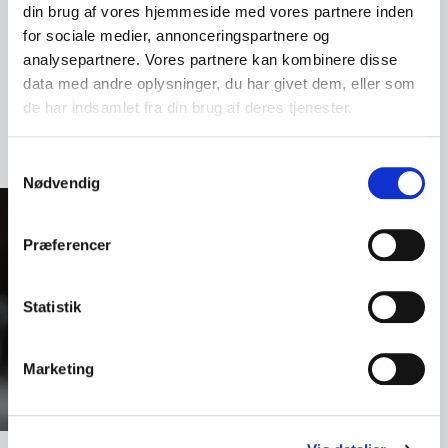
Book Jesper Stein
din brug af vores hjemmeside med vores partnere inden
for sociale medier, annonceringspartnere og
Book Jesper Stein til et stærkt og nærværende
analysepartnere. Vores partnere kan kombinere disse
foredrag, hvor I får indblik i hans forfatterskab, hans
data med andre oplysninger, du har givet dem, eller som
personlige kamp og de fortællinger, der har formet
de har indsamlet fra din brug af deres tjenester.
hans liv og virke.
Samtykkevalg
Nødvendig
Præferencer
Statistik
Marketing