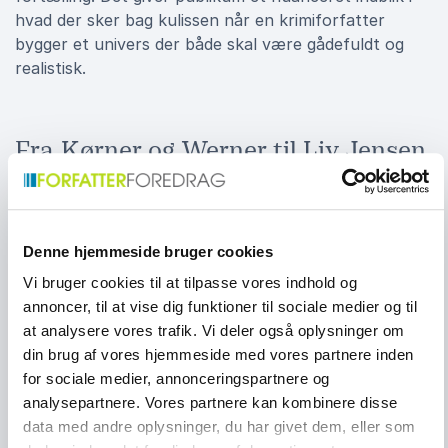
hvad der sker bag kulissen når en krimiforfatter
bygger et univers der både skal være gådefuldt og
realistisk.
Fra Kørner og Werner til Liv Jensen
Efter den store succes med Copenhagen serien
vendte Katrine Engberg tilbage i 2022 med Det
brændende blad, første bind i en ny serie med
efterforskeren og privatdetektiven Liv Jensen i
Denne hjemmeside bruger cookies
centrum. Serien blev hurtigt mødt med ros for sin
Vi bruger cookies til at tilpasse vores indhold og
stemning, sine karakterer og sin originale tilgang til
annoncer, til at vise dig funktioner til sociale medier og til
krimigenren. I 2023 udkom De hvide nætter som
at analysere vores trafik. Vi deler også oplysninger om
cementerede at hun fortsat kan skabe universer der
din brug af vores hjemmeside med vores partnere inden
både føles nye og dybt forankrede i den tradition hun
for sociale medier, annonceringspartnere og
har været med til at forny. I sine foredrag fortæller
analysepartnere. Vores partnere kan kombinere disse
hun om arbejdet med at skifte serie, udvikle nye
data med andre oplysninger, du har givet dem, eller som
karakterer og skabe et univers der både er