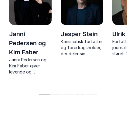
Janni
Jesper Stein
Ulrik Sk
Karismatisk forfatter
Forfatter o
Pedersen og
og foredragsholder,
journalist d
Kim Faber
der deler sin
sløret for
Janni Pedersen og
skriveproces og
spionverde
Kim Faber giver
inspirerer med
skjulte tekn
levende og
indsigt i personlige
sin livslang
nærværende indblik i
udfordringer.
sandheden
krimiskrivning,
paraplymor
kreative processer
og livet som
forfatterpar