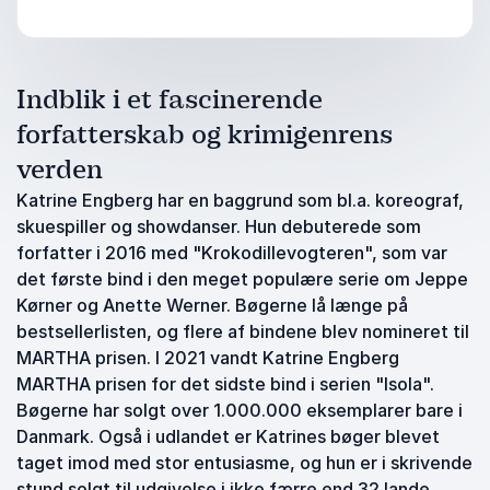
Indblik i et fascinerende
forfatterskab og krimigenrens
verden
Katrine Engberg har en baggrund som bl.a. koreograf,
skuespiller og showdanser. Hun debuterede som
forfatter i 2016 med "Krokodillevogteren", som var
det første bind i den meget populære serie om Jeppe
Kørner og Anette Werner. Bøgerne lå længe på
bestsellerlisten, og flere af bindene blev nomineret til
MARTHA prisen. I 2021 vandt Katrine Engberg
MARTHA prisen for det sidste bind i serien "Isola".
Bøgerne har solgt over 1.000.000 eksemplarer bare i
Danmark. Også i udlandet er Katrines bøger blevet
taget imod med stor entusiasme, og hun er i skrivende
stund solgt til udgivelse i ikke færre end 32 lande,