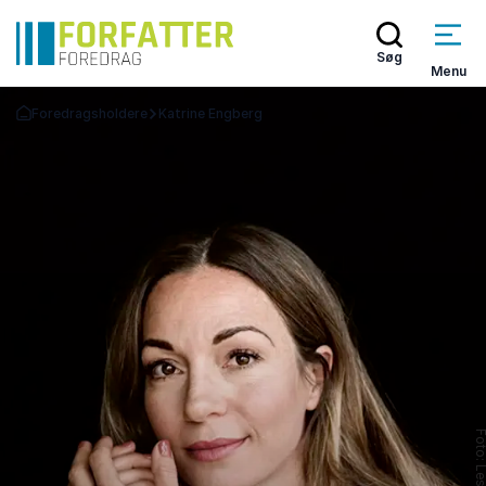
Søg
Menu
Foredragsholdere
Katrine Engberg
Tilbage til forsiden
Foto: Les Ka