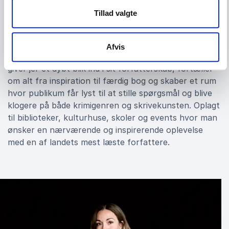
Tillad valgte
Book Katrine Engberg
Når I booker Katrine Engberg får I et engagerende
Afvis
foredrag fyldt med energi, indsigt og fortællelyst. Hun
giver jer et dybt blik ind i sit forfatterskab, fortæller
om alt fra inspiration til færdig bog og skaber et rum
hvor publikum får lyst til at stille spørgsmål og blive
klogere på både krimigenren og skrivekunsten. Oplagt
til biblioteker, kulturhuse, skoler og events hvor man
ønsker en nærværende og inspirerende oplevelse
med en af landets mest læste forfattere.