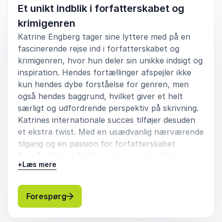
Et unikt indblik i forfatterskabet og
krimigenren
Katrine Engberg tager sine lyttere med på en
fascinerende rejse ind i forfatterskabet og
krimigenren, hvor hun deler sin unikke indsigt og
inspiration. Hendes fortællinger afspejler ikke
kun hendes dybe forståelse for genren, men
også hendes baggrund, hvilket giver et helt
særligt og udfordrende perspektiv på skrivning.
Katrines internationale succes tilføjer desuden
et ekstra twist. Med en usædvanlig nærværende
tilgang og en passion for forfatterskabet
formår Katrine Engberg at give sit publikum en
+
Læs mere
oplevelse ud over det sædvanlige.
: Katrine Engberg Et unikt indblik i for
Forespørg