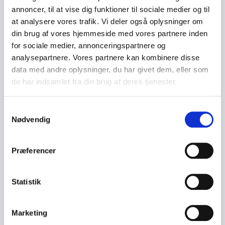
annoncer, til at vise dig funktioner til sociale medier og til
at analysere vores trafik. Vi deler også oplysninger om
din brug af vores hjemmeside med vores partnere inden
Fra DR til eget produktionsselskab
for sociale medier, annonceringspartnere og
Ud over sit arbejde som forfatter har Ulrik haft
analysepartnere. Vores partnere kan kombinere disse
lederroller i DR hvor han har været med til at udvikle
data med andre oplysninger, du har givet dem, eller som
og redigere dokumentariske formater. I dag driver han
de har indsamlet fra din brug af deres tjenester.
produktionsselskabet Doceye der fokuserer på
fortællinger med politisk historisk og
Samtykkevalg
samfundsmæssig tyngde. Hans erfaring fra både
Nødvendig
journalistikken og tv-verdenen giver ham et særligt
blik for hvordan komplekse historier kan formidles
Præferencer
klart og fængende.
Hans arbejde bygger på en grundlæggende tro på at
Statistik
sandheden – selv når den er farlig – skal findes og
fortælles. Denne insisteren har ofte bragt ham tæt
på personer og miljøer de færreste har adgang til.
Marketing