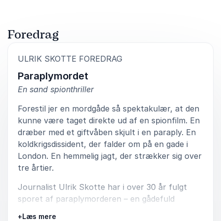
Foredrag
:
ULRIK SKOTTE FOREDRAG
Paraplymordet
En sand spionthriller
Forestil jer en mordgåde så spektakulær, at den
kunne være taget direkte ud af en spionfilm. En
dræber med et giftvåben skjult i en paraply. En
koldkrigsdissident, der falder om på en gade i
London. En hemmelig jagt, der strækker sig over
tre årtier.
Journalist Ulrik Skotte har i over 30 år fulgt
sporet af paraplymorderen – en gådefuld
snigmorder, der opererede i skyggerne af den
+
Læs mere