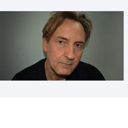
Når du booker Ulrik Skotte får I et fascinerende
foredrag om paraplymordet Den Kolde Krig og
spionverdenens skjulte mekanismer. Hans fortællinger
er både spændende oplysende og dybt foruroligende
og giver et sjældent indblik i hvordan sandheden kan
være farligere end fiktionen.