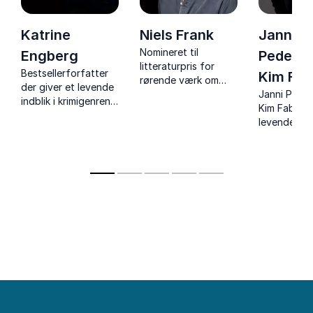
Katrine
Niels Frank
Janni
Nomineret til
Engberg
Pederse
litteraturpris for
Bestsellerforfatter
Kim Fab
rørende værk om
der giver et levende
personligt tab og
Janni Pede
indblik i krimigenren,
familietragedie.
Kim Faber g
karakterer og kreativ
levende og
proces
nærværende 
krimiskrivni
kreative pr
og livet so
forfatterpa