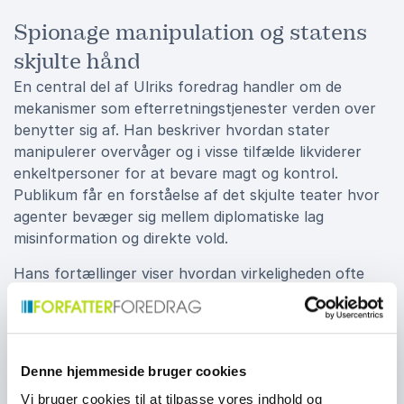
Spionage manipulation og statens
skjulte hånd
En central del af Ulriks foredrag handler om de
mekanismer som efterretningstjenester verden over
benytter sig af. Han beskriver hvordan stater
manipulerer overvåger og i visse tilfælde likviderer
enkeltpersoner for at bevare magt og kontrol.
Publikum får en forståelse af det skjulte teater hvor
agenter bevæger sig mellem diplomatiske lag
misinformation og direkte vold.
Hans fortællinger viser hvordan virkeligheden ofte
overgår fiktionen, og hvordan de mennesker der
befinder sig midt i det hele betaler prisen. Foredraget
er både oplysende og dybt tankevækkende fordi Ulrik
ikke blot beskriver hændelserne men også
Denne hjemmeside bruger cookies
konsekvenserne for individer samfund og historien
Vi bruger cookies til at tilpasse vores indhold og
som helhed.