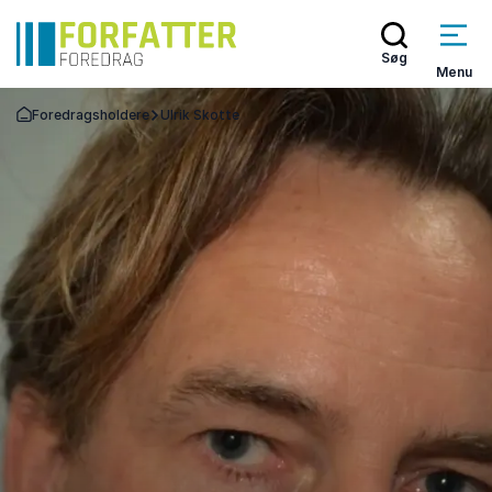
Søg
Menu
Foredragsholdere
Ulrik Skotte
Tilbage til forsiden