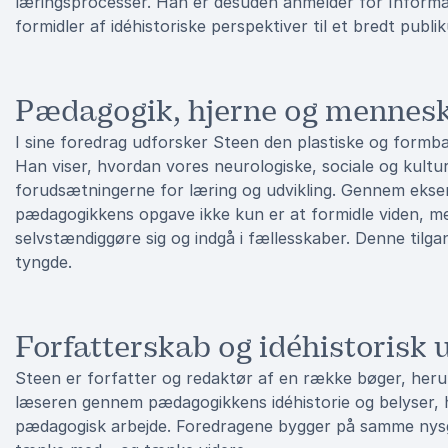
læringsprocesser. Han er desuden anmelder for Informa
formidler af idéhistoriske perspektiver til et bredt publi
Pædagogik, hjerne og mennesk
I sine foredrag udforsker Steen den plastiske og formb
Han viser, hvordan vores neurologiske, sociale og kult
forudsætningerne for læring og udvikling. Gennem eksem
pædagogikkens opgave ikke kun er at formidle viden, m
selvstændiggøre sig og indgå i fællesskaber. Denne til
tyngde.
Forfatterskab og idéhistorisk
Steen er forfatter og redaktør af en række bøger, h
læseren gennem pædagogikkens idéhistorie og belyser, h
pædagogisk arbejde. Foredragene bygger på samme nysgerr