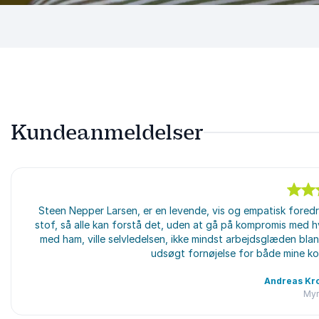
Kundeanmeldelser
5
Steen Nepper Larsen, er en levende, vis og empatisk fore
ud af
5
stof, så alle kan forstå det, uden at gå på kompromis med hv
med ham, ville selvledelsen, ikke mindst arbejdsglæden bl
udsøgt fornøjelse for både mine ko
Andreas Kr
Myr