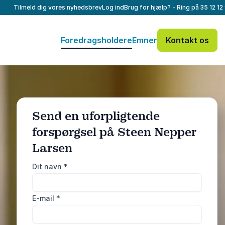
Tilmeld dig vores nyhedsbrev
Log ind
Brug for hjælp? - Ring på
35 12 12
Foredragsholdere
Emner
Kontakt os
Send en uforpligtende
forspørgsel på Steen Nepper
: @Model.ProfileF
Send forespørgsel
Larsen
Dit navn
*
Eller ring
35 12 12 99
E-mail
*