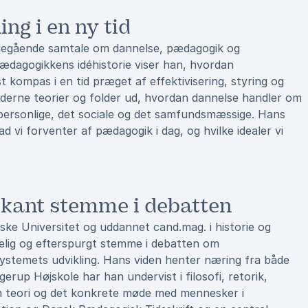
g i en ny tid
ybdegående samtale om dannelse, pædagogik og
ædagogikkens idéhistorie viser han, hvordan
kompas i en tid præget af effektivisering, styring og
derne teorier og folder ud, hvordan dannelse handler om
personlige, det sociale og det samfundsmæssige. Hans
ad vi forventer af pædagogik i dag, og hvilke idealer vi
rkant stemme i debatten
e Universitet og uddannet cand.mag. i historie og
elig og efterspurgt stemme i debatten om
stemets udvikling. Hans viden henter næring fra både
erup Højskole har han undervist i filosofi, retorik,
em teori og det konkrete møde med mennesker i