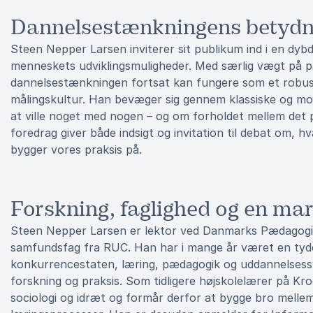
Dannelsestænkningens betydnin
Steen Nepper Larsen inviterer sit publikum ind i en d
menneskets udviklingsmuligheder. Med særlig vægt på p
dannelsestænkningen fortsat kan fungere som et robust 
målingskultur. Han bevæger sig gennem klassiske og mo
at ville noget med nogen – og om forholdet mellem det 
foredrag giver både indsigt og invitation til debat om, hv
bygger vores praksis på.
Forskning, faglighed og en ma
Steen Nepper Larsen er lektor ved Danmarks Pædagogisk
samfundsfag fra RUC. Han har i mange år været en tyd
konkurrencestaten, læring, pædagogik og uddannelsessy
forskning og praksis. Som tidligere højskolelærer på Krog
sociologi og idræt og formår derfor at bygge bro mell