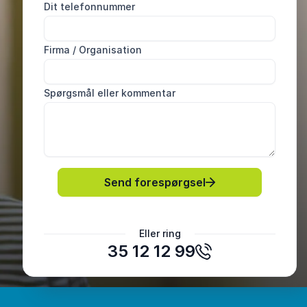
Dit telefonnummer
Firma / Organisation
Spørgsmål eller kommentar
Send forespørgsel
Andreas Krogh Hjertholm
Eller ring
Myretuen
35 12 12 99