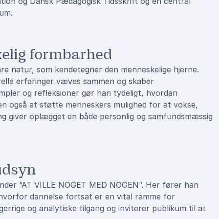
tion og Dansk Pædagogisk Tidsskrift og en central
kum.
elig formbarhed
are natur, som kendetegner den menneskelige hjerne.
urelle erfaringer væves sammen og skaber
pler og refleksioner gør han tydeligt, hvordan
en også at støtte menneskers mulighed for at vokse,
gang giver oplægget en både personlig og samfundsmæssig
 udsyn
erunder “AT VILLE NOGET MED NOGEN”. Her fører han
vorfor dannelse fortsat er en vital ramme for
ige og analytiske tilgang og inviterer publikum til at