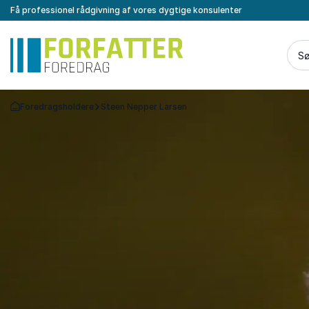
Få professionel rådgivning af vores dygtige konsulenter
Sø
Foredragsholdere
Steen Nepper Larsen
Tilbage til forsiden