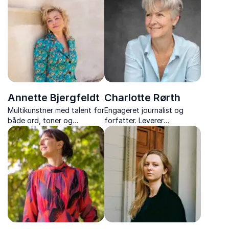
og varme fortæller om
litteraturens kraft, historiske
kvinder og livets store valg.
Annette Bjergfeldt
Charlotte Rørth
Multikunstner med talent for
Engageret journalist og
både ord, toner og
forfatter. Leverer
penselstrøg.
tankevækkende foredrag,
der berører og inspirerer.
Dygtig til at formidle
komplekse emner med
klarhed.