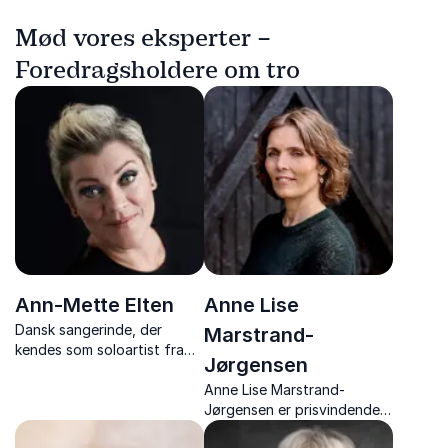
Mød vores eksperter –
Foredragsholdere om tro
Ann-Mette Elten
Anne Lise
Dansk sangerinde, der
Marstrand-
kendes som soloartist fra
Jørgensen
bandet “På Slaget 12”, som
står bag hittet ”Hjem til
Anne Lise Marstrand-
Århus”.
Jørgensen er prisvindende
forfatter, der med indsigt