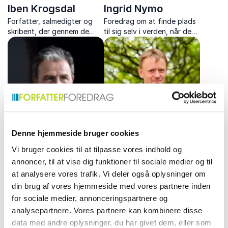
Iben Krogsdal
Ingrid Nymo
Forfatter, salmedigter og
Foredrag om at finde plads
skribent, der gennem de
til sig selv i verden, når de
seneste år har skrevet
faste holdepunkter
salmedigte, salmer, noveller,
forsvinder.
koncertfortællinger og
korværker.
Denne hjemmeside bruger cookies
Jens Christian
Johan Peter Uldall
Vi bruger cookies til at tilpasse vores indhold og
annoncer, til at vise dig funktioner til sociale medier og til
Grøndahl
Fynbo
at analysere vores trafik. Vi deler også oplysninger om
Forfatter og
Fremtrædende astrofysiker
din brug af vores hjemmeside med vores partnere inden
foredragsholder. Foredrag
og forfatter, der kombinerer
om eget forfatterskab og
dyb viden med evnen til at
for sociale medier, annonceringspartnere og
tilknyttede temaer.
formidle komplekse
analysepartnere. Vores partnere kan kombinere disse
naturvidenskabelige emner
data med andre oplysninger, du har givet dem, eller som
til et bredt publikum.