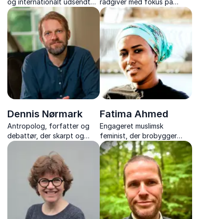
og internationalt udsendt
rådgiver med fokus på
med enestående erfaringer.
kultur. Skaber stærke
Nu forfatter, der deler
fortællinger
indsigt fra kriminelle
efterforskningers frontlinjer.
Dennis Nørmark
Fatima Ahmed
Antropolog, forfatter og
Engageret muslimsk
debattør, der skarpt og
feminist, der brobygger
underholdende formidler om
mellem kulturer og kæmper
kultur, arbejde og
for kvinders rettigheder
samfundets udvikling
indenfor og udenfor troens
rammer.