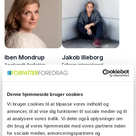
kontrol og parallelsamfund.
historier.
Iben Mondrup
Jakob Illeborg
Anerkendt forfatter,
Erfaren international
hædret med DR
korrespondent, der bringer
Romanprisen 2015. Kendt
skarpe analyser og indsigter
for sin evne til at skabe
fra verdens brændpunkter
fængslende fortællinger
direkte til sit publikum.
Denne hjemmeside bruger cookies
med dyb menneskelig
indsigt.
Vi bruger cookies til at tilpasse vores indhold og
annoncer, til at vise dig funktioner til sociale medier og til
at analysere vores trafik. Vi deler også oplysninger om
din brug af vores hjemmeside med vores partnere inden
for sociale medier, annonceringspartnere og