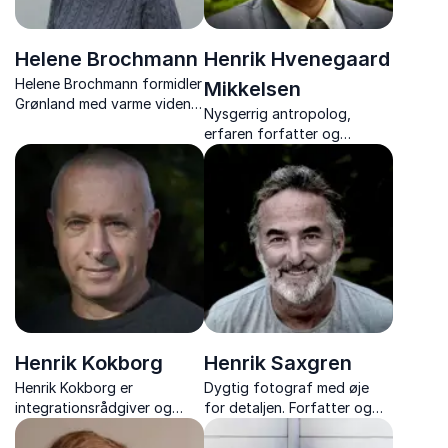
Helene Brochmann
Henrik Hvenegaard
Helene Brochmann formidler
Mikkelsen
Grønland med varme viden
Nysgerrig antropolog,
og humor og giver jer en
erfaren forfatter og
oplevelse der bringer landet
inspirerende
tæt på
foredragsholder, der
bygger bro mellem kulturer,
mennesker og perspektiver.
Henrik Kokborg
Henrik Saxgren
Henrik Kokborg er
Dygtig fotograf med øje
integrationsrådgiver og
for detaljen. Forfatter og
foredragsholder med unik
foredragsholder, der fanger
erfaring i kulturmøder, social
og deler livets ufortalte