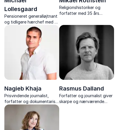
Michael
Mikael Rothstein
Religionshistoriker og
Lollesgaard
forfatter med 35 års
Pensioneret generalløjtnant
forskning i religionens
og tidligere hærchef med en
mangfoldighed formidler
karriere fyldt med
religion, ritualer og
lederskab, strategi og
menneskets udvikling.
international militær
erfaring.
Nagieb Khaja
Rasmus Dalland
Prisvindende journalist,
Forfatter og journalist giver
forfatter og dokumentarist
skarpe og nærværende
giver ærlige, stærke og
indsigter i dansk landbrug
dybdegående foredrag om
kulturforandringer og
Syrien, Afghanistan og
samfundstendenser med
radikalisering.
stærk journalistisk tyngde.