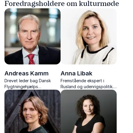
Foredragsholdere om kulturmøde
Andreas Kamm
Anna Libak
Drevet leder bag Dansk
Fremstående ekspert i
Flygtningehjælps
Rusland og udenrigspolitik.
transformation til en globalt
Kendt for dybdegående
anerkendt organisation.
analyser og skarpe
Visionær i arbejdet med
perspektiver på
humanitær indsats og
internationale relationer.
retfærdighed.