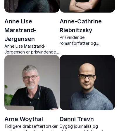
Anne Lise
Anne-Cathrine
Marstrand-
Riebnitzsky
Prisvindende
Jørgensen
romanforfatter og
Anne Lise Marstrand-
foredragsholder der giver
Jørgensen er prisvindende
stærke indblik i tro, livsmod
forfatter, der med indsigt
og fortællekunst
og varme fortæller om
litteraturens kraft, historiske
kvinder og livets store valg.
Arne Woythal
Danni Travn
Tidligere drabsefterforsker
Dygtig journalist og