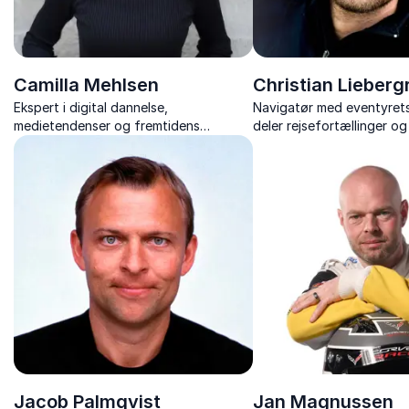
Camilla Mehlsen
Christian Lieberg
Ekspert i digital dannelse,
Navigatør med eventyrets
medietendenser og fremtidens
deler rejsefortællinger og
kompetencer
gennem medrivende fored
Kompasset peger mod ins
opdagelse.
Jacob Palmqvist
Jan Magnussen