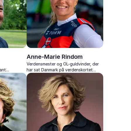
Anne-Marie Rindom
Verdensmester og OL-guldvinder, der
ant
har sat Danmark på verdenskortet
indsigtsfulde
inden for sejlsport. En sand inspiration
 og
med dedikation og viljestyrke.
len.