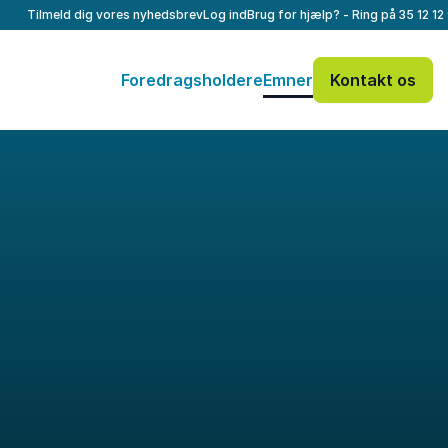
Tilmeld dig vores nyhedsbrev
Log ind
Brug for hjælp? - Ring på
35 12 12
Foredragsholdere
Emner
Kontakt os
Dit navn
*
E-mail
*
Dit telefonnummer