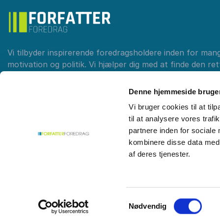
Vi tilbyder inspirerende foredragsholdere inden for man
motivation og politik. Vi hjælper dig med at finde den re
kompetent rådgivning. Skab eftertanke og debat med et
Forfatterforedrag.dk
Denne hjemmeside bruger
Vi bruger cookies til at til
til at analysere vores tra
Kontakt
35 12 12 99
partnere inden for sociale
kombinere disse data med a
af deres tjenester.
© 2026
Forfatterforedrag
Flakhaven 1, 1. sal
5000 Odens
Samtykkevalg
Nødvendig