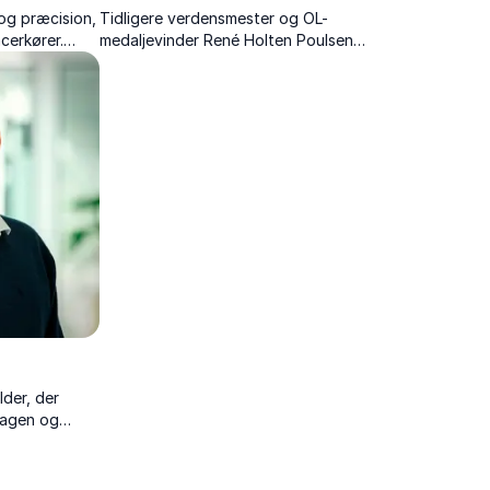
og præcision,
Tidligere verdensmester og OL-
cerkører.
medaljevinder René Holten Poulsen
 sejrens
inspirerer med konkrete værktøjer til
målsætning, fokus og vedholdenhed.
der, der
rdagen og
ktøjer og
 oplyser.