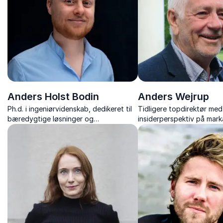
Anders Holst Bodin
Anders Wejrup
Ph.d. i ingeniørvidenskab, dedikeret til
Tidligere topdirektør med
bæredygtige løsninger og
insiderperspektiv på mark
klimaforandringernes pennefører.
erhvervsskandale. Holder 
Visionær i videnskab og ord.
foredrag om ledelse, etik
konsekvenserne af skanda