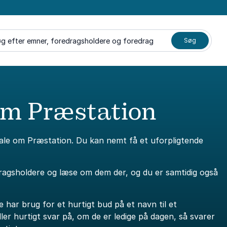
g efter emner, foredragsholdere og foredrag
Søg
om Præstation
tale om Præstation. Du kan nemt få et uforpligtende
dragsholdere og læse om dem der, og du er samtidig også
e har brug for et hurtigt bud på et navn til et
er hurtigt svar på, om de er ledige på dagen, så svarer