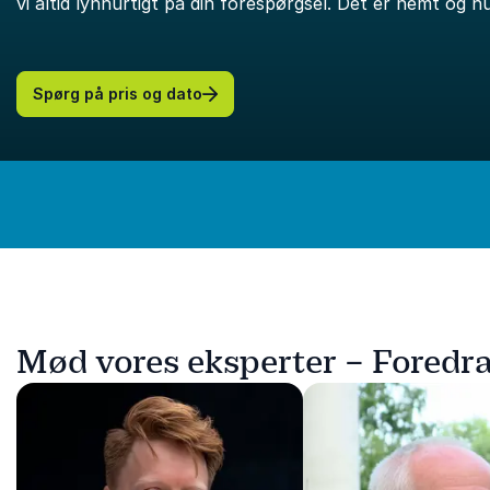
vi altid lynhurtigt på din forespørgsel. Det er nemt og hu
Spørg på pris og dato
Mød vores eksperter – Foredr