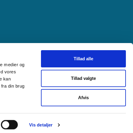
Tillad alle
ale medier og
ed vores
Tillad valgte
re kan
fra din brug
Afvis
tapolitik
Vis detaljer
Besøg o
Besø