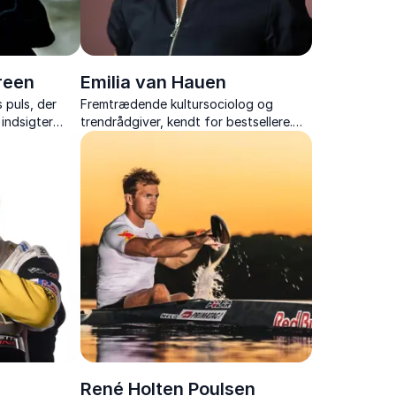
reen
Emilia van Hauen
 puls, der
Fremtrædende kultursociolog og
 indsigter
trendrådgiver, kendt for bestsellere.
rag.
Skarpsindig analytiker af samtidens
piration og
strømninger og menneskelige adfærd.
René Holten Poulsen