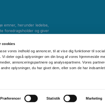
ge emner, herunder ledelse,
tte foredragsholder og giver
 foredrag fra
 cookies
passe vores indhold og annoncer, til at vise dig funktioner til soci
fik. Vi deler også oplysninger om din brug af vores hjemmeside m
 medier, annonceringspartnere og analysepartnere. Vores partne
ndre oplysninger, du har givet dem, eller som de har indsamlet 
e C
kontakt@forfatterforedrag.dk
Tlf:
35 12 12 99
Cookies
Da
Præferencer
Statistik
Marketing