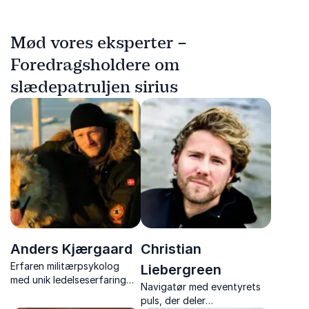
Mød vores eksperter –
Foredragsholdere om
slædepatruljen sirius
Anders Kjærgaard
Christian
Erfaren militærpsykolog
Liebergreen
med unik ledelseserfaring
Navigatør med eventyrets
fra Slædepatruljen Sirius.
puls, der deler
Ekspert i teamdynamik