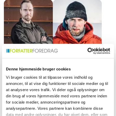
rejsefortællinger og
under ekstreme forhold og
indsigter gennem
mental robusthed.
medrivende foredrag.
Kompasset peger mod
inspiration og opdagelse.
Erik B. Jørgensen
Lasse Rahbek
Tidligere jægersoldat,
Kreativ tilrettelægger,
Sirius-patruljefører og
dygtig fotograf og
Denne hjemmeside bruger cookies
eventyrer, der inspirerer til
instruktør, kendt for sit
Vi bruger cookies til at tilpasse vores indhold og
samarbejde, mod og mental
imponerende arbejde med
styrke både i naturen og
DR1-serien "Sirius", der viser
annoncer, til at vise dig funktioner til sociale medier og til
arbejdslivet.
unikke fortællinger gennem
at analysere vores trafik. Vi deler også oplysninger om
sit linse.
din brug af vores hjemmeside med vores partnere inden
for sociale medier, annonceringspartnere og
analysepartnere. Vores partnere kan kombinere disse
data med andre oplysninger, du har givet dem, eller som