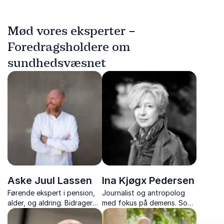
Mød vores eksperter –
Foredragsholdere om
sundhedsvæsnet
Aske Juul Lassen
Ina Kjøgx Pedersen
Førende ekspert i pension,
Journalist og antropolog
alder, og aldring. Bidrager
med fokus på demens. Som
med dybdegående viden om
forfatter bringer hun
demografiske udfordringer
dybdegående indsigt og