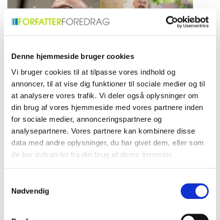
og muligheder i samfundet.
menneskelige historier ind i
lyset med empati.
Denne hjemmeside bruger cookies
Vi bruger cookies til at tilpasse vores indhold og
annoncer, til at vise dig funktioner til sociale medier og til
Jacob Birkler
Kim Leine
at analysere vores trafik. Vi deler også oplysninger om
Ekspert i sundhedsetik, der
Forfatter og sygeplejerske,
din brug af vores hjemmeside med vores partnere inden
med sine foredrag om
der fængsler med
for sociale medier, annonceringspartnere og
omsorg, værdighed og de
personlige og medrivende
analysepartnere. Vores partnere kan kombinere disse
etiske dilemmaer i
foredrag baseret på sit liv
data med andre oplysninger, du har givet dem, eller som
sundhedssektoren, oplyser
og litterære værker. Deler
og engagerer sit publikum.
indsigt med passion.
de har indsamlet fra din brug af deres tjenester.
Samtykkevalg
Nødvendig
Find det perfekte match til dit event