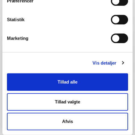
Præferencer
Statistik
Dit navn
*
Marketing
E-mail
*
Dit telefonnummer
Vis detaljer
Firma / Organisation
Tillad alle
Spørgsmål eller kommentar
Tillad valgte
Afvis