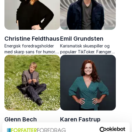
klarhed.
Christine Feldthaus
Emil Grundsten
Energisk foredragsholder
Karismatisk skuespiller og
med skarp sans for humor.
populær TikToker. Fænger
Dykker ned i livsstil,
sit publikum med kreativitet
tendenser og bryder tabuer
og autenticitet på og uden
med et smil.
for scenen.
Glenn Bech
Karen Fastrup
Prisvindende forfatter og
Anmelderrost forfatter