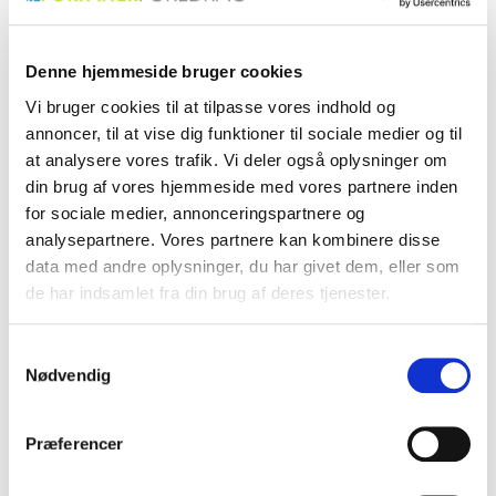
psykolog, der forener dyb
kendt for "Hungerhjerte",
menneskelig indsigt med
en dybt personlig og stærk
stærke fortællinger om
fortælling, der udforsker de
klasse, arv og identitet.
indre kampe.
Denne hjemmeside bruger cookies
Vi bruger cookies til at tilpasse vores indhold og
annoncer, til at vise dig funktioner til sociale medier og til
at analysere vores trafik. Vi deler også oplysninger om
din brug af vores hjemmeside med vores partnere inden
for sociale medier, annonceringspartnere og
analysepartnere. Vores partnere kan kombinere disse
Lasse Dyrholm
Madison Henriette
data med andre oplysninger, du har givet dem, eller som
Jensen
Svensson
de har indsamlet fra din brug af deres tjenester.
Forfatter og digter, der
Forfatter, der med "Når mor
skriver om krop, køn,
har demens" deler en
Samtykkevalg
identitet og erfaringer som
hjertevarm fortælling om
Nødvendig
transperson i Danmark.
sorg, glæde og angst, og
lyser op i mørket med
personlige erfaringer.
Præferencer