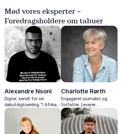
Mød vores eksperter –
Foredragsholdere om tabuer
Alexandre Nsoni
Charlotte Rørth
Digter, kendt for sin
Engageret journalist og
debutdigtsamling "I Afrika
forfatter. Leverer
fødes der ikke drenge – kun
tankevækkende foredrag,
mænd"
der berører og inspirerer.
Dygtig til at formidle
komplekse emner med