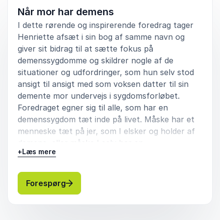
Når mor har demens
I dette rørende og inspirerende foredrag tager
Henriette afsæt i sin bog af samme navn og
giver sit bidrag til at sætte fokus på
demenssygdomme og skildrer nogle af de
situationer og udfordringer, som hun selv stod
ansigt til ansigt med som voksen datter til sin
demente mor undervejs i sygdomsforløbet.
Foredraget egner sig til alle, som har en
demenssygdom tæt inde på livet. Måske har et
menneske tæt på jer, som I elsker og holder af
demens, eller måske I selv har en
+
Læs mere
demensdiagnose. Med sit foredrag ønsker
Henriette at give et spædt indblik i, hvad det vil
sige at være pårørende - voksen datter til en
: Madison Henriette Svensson Når mor
Forespørg
forældre med demens. Fra de spæde første tegn
på demens, til hendes mor fik demensdiagnosen
Alzheimers sygdom og de efterfølgende år, hvor