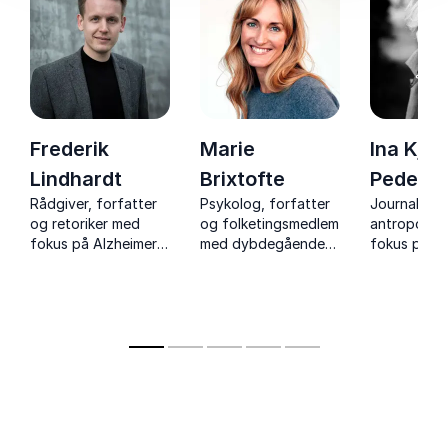
Frederik
Marie
Ina Kjø
Lindhardt
Brixtofte
Peders
Rådgiver, forfatter
Psykolog, forfatter
Journalist 
og retoriker med
og folketingsmedlem
antropolog
fokus på Alzheimer
med dybdegående
fokus på d
og digital
indblik i mental
Som forfat
kommunikation
trivsel for børn,
bringer hun
unge og voksne.
dybdegåen
indsigt og
menneskeli
historier ind
med empati