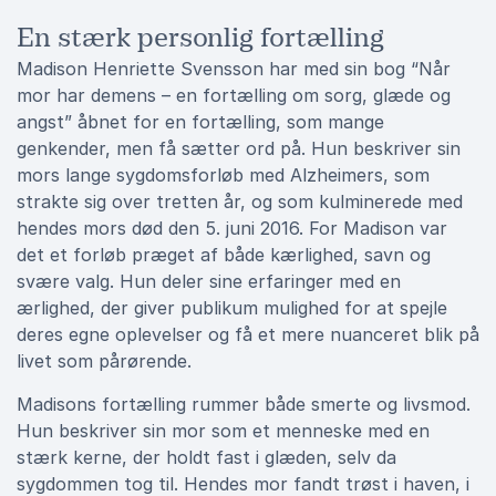
En stærk personlig fortælling
Madison Henriette Svensson har med sin bog “Når
mor har demens – en fortælling om sorg, glæde og
angst” åbnet for en fortælling, som mange
genkender, men få sætter ord på. Hun beskriver sin
mors lange sygdomsforløb med Alzheimers, som
strakte sig over tretten år, og som kulminerede med
hendes mors død den 5. juni 2016. For Madison var
det et forløb præget af både kærlighed, savn og
svære valg. Hun deler sine erfaringer med en
ærlighed, der giver publikum mulighed for at spejle
deres egne oplevelser og få et mere nuanceret blik på
livet som pårørende.
Madisons fortælling rummer både smerte og livsmod.
Hun beskriver sin mor som et menneske med en
stærk kerne, der holdt fast i glæden, selv da
sygdommen tog til. Hendes mor fandt trøst i haven, i