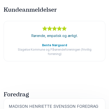
Kundeanmeldelser
5
ud af
5
Rørende, empatisk og ærligt.
Bente Nørgaard
Slagelse Kommune og Pårørendeforeningen (frivillig
forrening)
Bedømt
5.00
/5 baseret på
1
kundeanmeldelser
Foredrag
:
MADISON HENRIETTE SVENSSON FOREDRAG