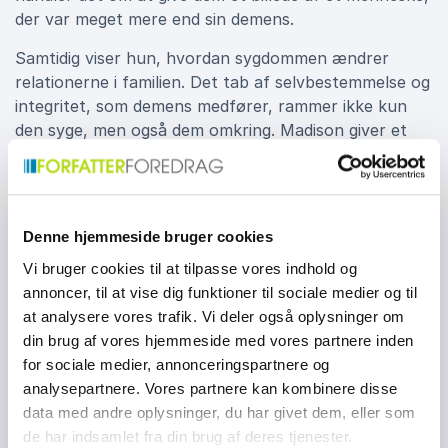
der var meget mere end sin demens.
Samtidig viser hun, hvordan sygdommen ændrer
relationerne i familien. Det tab af selvbestemmelse og
integritet, som demens medfører, rammer ikke kun
den syge, men også dem omkring. Madison giver et
sprog til disse oplevelser og deler de strategier, hun
selv fandt hjælpsomme, når modstanden var størst.
Denne hjemmeside bruger cookies
Viden, håb og praktiske erfaringer
Vi bruger cookies til at tilpasse vores indhold og
Et foredrag med Madison er både rørende og
annoncer, til at vise dig funktioner til sociale medier og til
praktisk. Hun deler erfaringer fra alle faser af
at analysere vores trafik. Vi deler også oplysninger om
sygdommen og sætter fokus på, hvordan man som
din brug af vores hjemmeside med vores partnere inden
pårørende kan bevare styrke og livsglæde, selv når
for sociale medier, annonceringspartnere og
forløbet føles uoverskueligt. Hendes tilgang bygger
analysepartnere. Vores partnere kan kombinere disse
ikke på teorier, men på virkelighed. Derfor oplever
data med andre oplysninger, du har givet dem, eller som
mange, at hendes fortællinger rammer dybt, samtidig
de har indsamlet fra din brug af deres tjenester.