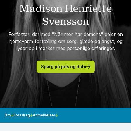
Madison Henriette
Svensson
Forfatter, der med "Når mor har demens" deler en
hjertevarm fortælling om sorg, glæde og angst, og
lyser op i mørket med personlige erfaringer.
Spørg på pris og dato
Om
Foredrag
Anmeldelser