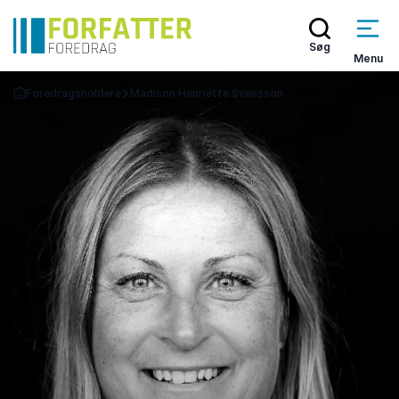
Søg
Menu
Foredragsholdere
Madison Henriette Svensson
Tilbage til forsiden