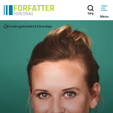
Søg
Menu
Foredragsholdere
Stine Buje
Tilbage til forsiden