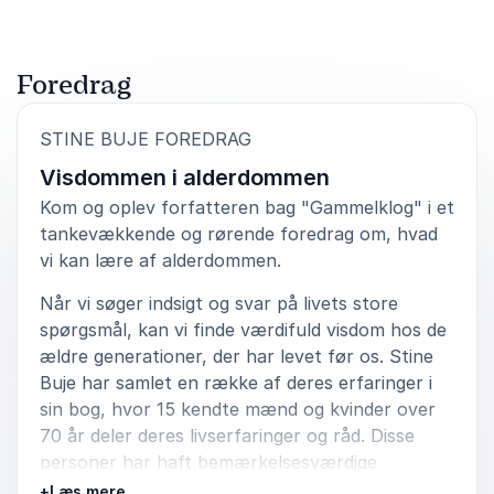
Foredrag
:
STINE BUJE FOREDRAG
Visdommen i alderdommen
Kom og oplev forfatteren bag "Gammelklog" i et
tankevækkende og rørende foredrag om, hvad
vi kan lære af alderdommen.
Når vi søger indsigt og svar på livets store
spørgsmål, kan vi finde værdifuld visdom hos de
ældre generationer, der har levet før os. Stine
Buje har samlet en række af deres erfaringer i
sin bog, hvor 15 kendte mænd og kvinder over
70 år deler deres livserfaringer og råd. Disse
personer har haft bemærkelsesværdige
karrierer inden for felter som tro, kunst, etik,
+
Læs mere