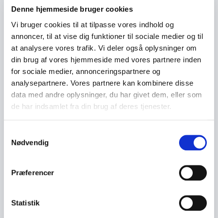
Denne hjemmeside bruger cookies
Foredrag med varme nærvær og
Vi bruger cookies til at tilpasse vores indhold og
genkendelighed
annoncer, til at vise dig funktioner til sociale medier og til
Det der kendetegner Stines foredrag er hendes evne
at analysere vores trafik. Vi deler også oplysninger om
til at skabe ro og tryghed mens hun samtidig
din brug af vores hjemmeside med vores partnere inden
udfordrer os til at tænke over vores egne valg. Hun
for sociale medier, annonceringspartnere og
balancerer det svære med det smukke og giver plads
analysepartnere. Vores partnere kan kombinere disse
til både smil eftertanke og refleksion. Publikum går
data med andre oplysninger, du har givet dem, eller som
fra et foredrag med en følelse af klarhed og et
de har indsamlet fra din brug af deres tjenester.
stærkere blik for det der betyder mest i deres eget liv.
Samtykkevalg
Nødvendig
Book Stine Buje
Book Stine Buje til et nærværende og lærerigt
Præferencer
foredrag hvor deltagere får konkrete indsigter og
mod til at tage fat på deres egen livsfortælling med
Statistik
større bevidsthed.