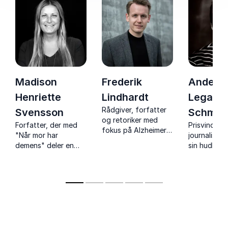
Madison
Frederik
Anders
Henriette
Lindhardt
Legarth
Rådgiver, forfatter
Svensson
Schmid
og retoriker med
Forfatter, der med
Prisvindend
fokus på Alzheimer
"Når mor har
journalist k
og digital
demens" deler en
sin hudløse
kommunikation
hjertevarm fortælling
i fortællin
om sorg, glæde og
og sorg. Mes
angst, og lyser op i
skildre men
mørket med
følelser og
personlige
erfaringer.
erfaringer.