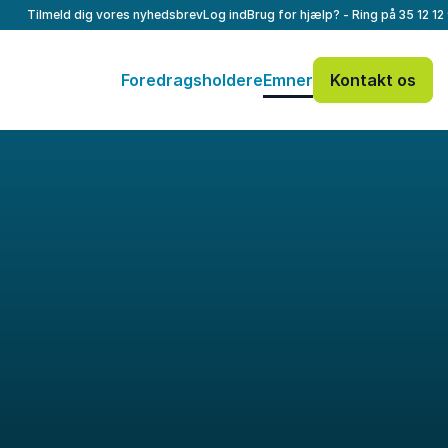
Tilmeld dig vores nyhedsbrev
Log ind
Brug for hjælp? - Ring på
35 12 12
Foredragsholdere
Emner
Kontakt os
Dit navn
*
E-mail
*
Dit telefonnummer