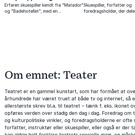
Erfaren skuespiller kendt fra "Matador"
Skuespiller, forfatter og
og "Badehotellet", med en
foredragsholder, der dele
dybdegående evne til at bringe
refleksioner og lærdomme f
karakterer til live både på skærmen og
både lys og mørke.
scenen.
Om emnet: Teater
Teatret er en gammel kunstart, som har formået at overl
århundrede har været truet af både tv og internet, så 
allerstørste skrev bl.a. til teatret – tænk f. eks. ikonet
opføres verden over stadig den dag i dag. Foredrag om t
og kulturpolitiske vinkler, og foredragsholderne er ofte s
forfatter, instruktør eller skuespiller, eller også er der
kan aldrig helt forklare teatrets specielle magi, og må