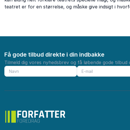
teatret er for en størrelse, og måske give indsigt i hvor
Få gode tilbud direkte i din indbakke
Tilmeld dig vores nyhedsbrev og få løbende gode tilbud o