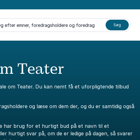
g efter emner, foredragsholdere og foredrag
Søg
om Teater
tale om Teater. Du kan nemt få et uforpligtende tilbud
dragsholdere og læse om dem der, og du er samtidig også
e har brug for et hurtigt bud på et navn til et
er hurtigt svar på, om de er ledige på dagen, så svarer