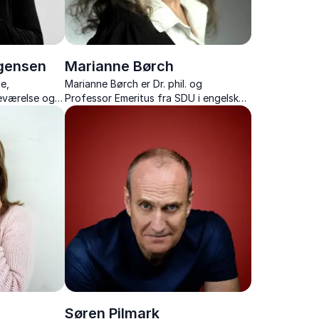
rgensen
Marianne Børch
e,
Marianne Børch er Dr. phil. og
eværelse og
Professor Emeritus fra SDU i engelsk
us på nærvær
litteratur.
Søren Pilmark