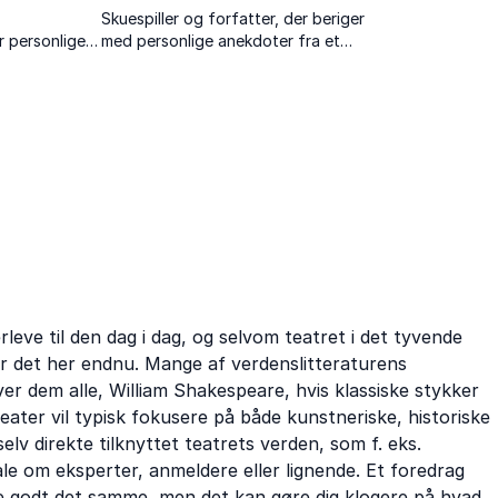
Skuespiller og forfatter, der beriger
r personlige
med personlige anekdoter fra et
ra et liv i
alsidigt liv bag scenen og på papiret.
eve til den dag i dag, og selvom teatret i det tyvende
er det her endnu. Mange af verdenslitteraturens
 over dem alle, William Shakespeare, hvis klassiske stykker
eater vil typisk fokusere på både kunstneriske, historiske
elv direkte tilknyttet teatrets verden, som f. eks.
 tale om eksperter, anmeldere eller lignende. Et foredrag
ske godt det samme, men det kan gøre dig klogere på hvad