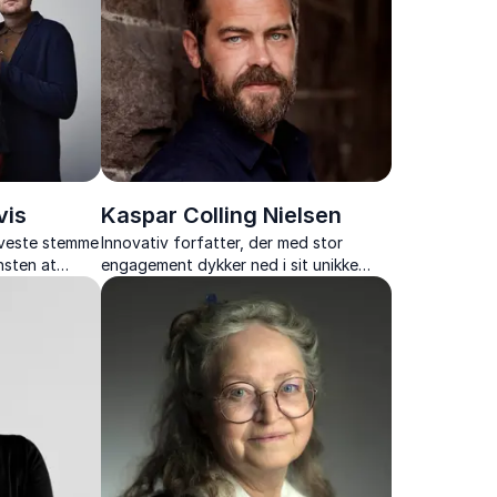
vis
Kaspar Colling Nielsen
oveste stemme
Innovativ forfatter, der med stor
nsten at
engagement dykker ned i sit unikke
e med
litterære univers og forfatterskab i
sine fængslende foredrag.