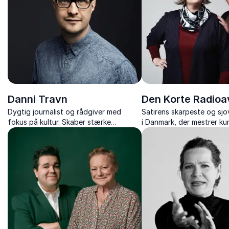
Danni Travn
Den Korte Radioa
Dygtig journalist og rådgiver med
Satirens skarpeste og sj
fokus på kultur. Skaber stærke
i Danmark, der mestrer ku
fortællinger
underholde og provoker
aktualitetens spejl.