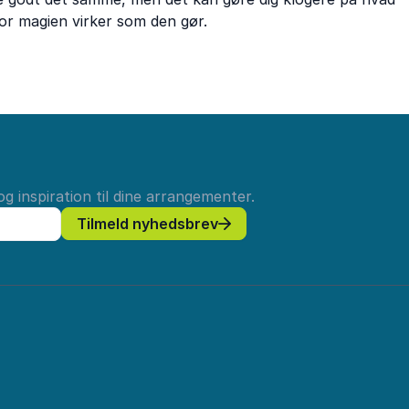
for magien virker som den gør.
g inspiration til dine arrangementer.
Tilmeld nyhedsbrev