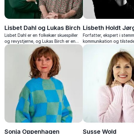
Lisbet Dahl og Lukas Birch
Lisbeth Holdt Jø
Lisbet Dahl er en folkekær skuespiller
Forfatter, ekspert i stemm
og revystjerne, og Lukas Birch er en
kommunikation og tilsted
kendt skikkelse i dansk kulturliv, som
foredragsholder med fok
revydirektør, forfatter og kulturel
og karisma.
iværksætter.
Sonja Oppenhagen
Susse Wold