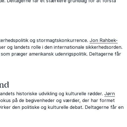
de. Deltagerne får et stærkere grundlag for at forstå
sikkerhedspolitik og stormagtskonkurrence.
Jon Rahbek-
r og landets rolle i den internationale sikkerhedsorden.
r, som præger amerikansk udenrigspolitik. Deltagerne får
und
ndets historiske udvikling og kulturelle rødder.
Jørn
okus på de begivenheder og værdier, der har formet
irker den politiske og kulturelle debat. Deltagerne får en