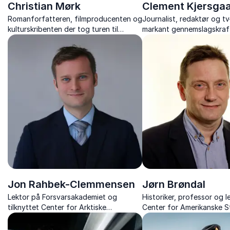
Christian Mørk
Clement Kjersga
Romanforfatteren, filmproducenten og
Journalist, redaktør og t
kulturskribenten der tog turen til
markant gennemslagskraft
Amerika.
samfundsdebatten.
Jon Rahbek-Clemmensen
Jørn Brøndal
Lektor på Forsvarsakademiet og
Historiker, professor og l
tilknyttet Center for Arktiske
Center for Amerikanske S
Sikkerhedsstudier samt chef for
Ekspert i USA's komplekse
Sektion for Strategi og
kultur.