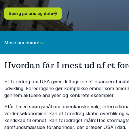
Spørg på pris og dato
Mere om emnet
Hvordan får I mest ud af et f
Et foredrag om USA giver deltagerne et nuanceret indblik
udvikling. Foredragene gør komplekse emner som amerikan
gennem aktuelle analyser og konkrete eksempler.
Står I med spørgsmål om amerikanske valg, international
verdensøkonomien, kan et foredrag skabe overblik og sæt
kendskab til emnet, kan foredraget målrettes stormagtspo
samfundsmæssige forandringer, der præger USA i dag.