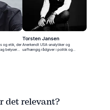
Torsten Jansen
ns og etik, der
Anerkendt USA-analytiker og
ag belyser
uafhængig rådgiver i politik og
 på samfundet
kommunikation for både danske og
er.
udenlandske virksomheder.
r det relevant?