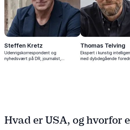
Steffen Kretz
Thomas Telving
Udenrigskorrespondent og
Ekspert i kunstig intellige
nyhedsvært på DR, journalist,
med dybdegående foredr
forfatter, ordstyrer og
teknologiens indflydelse
foredragsholder.
og fremtidens udfordring
Hvad er USA, og hvorfor e