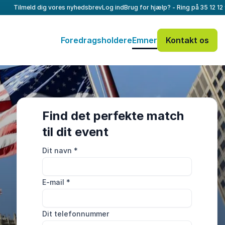
Tilmeld dig vores nyhedsbrev
Log ind
Brug for hjælp? - Ring på
35 12 12
Foredragsholdere
Emner
Kontakt os
Find det perfekte match
til dit event
Dit navn
*
E-mail
*
Dit telefonnummer