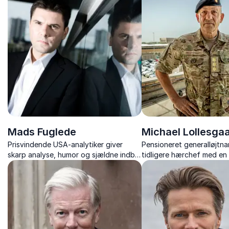
Stormagtskonkurrence.
Mads Fuglede
Michael Lollesga
Prisvindende USA-analytiker giver
Pensioneret generalløjtna
skarp analyse, humor og sjældne indblik
tidligere hærchef med en 
i USA’s politiske dynamikker, globale
med lederskab, strategi 
strategi og historiske udvikling.
international militær erfar