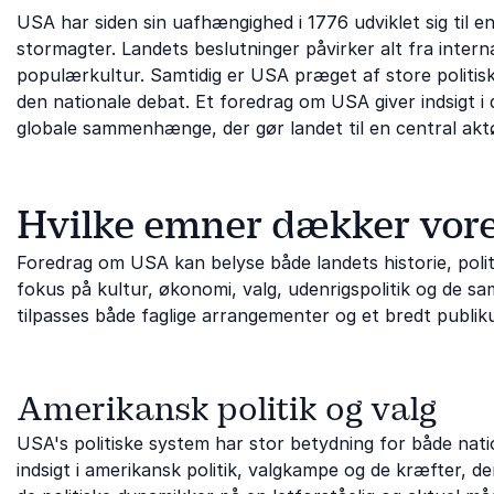
USA har siden sin uafhængighed i 1776 udviklet sig til e
stormagter. Landets beslutninger påvirker alt fra interna
populærkultur. Samtidig er USA præget af store politisk
den nationale debat. Et foredrag om USA giver indsigt i 
globale sammenhænge, der gør landet til en central akt
Hvilke emner dækker vor
Foredrag om USA kan belyse både landets historie, polit
fokus på kultur, økonomi, valg, udenrigspolitik og de s
tilpasses både faglige arrangementer og et bredt publik
Amerikansk politik og valg
USA's politiske system har stor betydning for både nati
indsigt i amerikansk politik, valgkampe og de kræfter, d