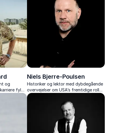
ard
Niels Bjerre-Poulsen
nt og
Historiker og lektor med dybdegående
karriere fyldt
overvejelser om USA’s fremtidige rolle
og
på den internationale scene. Analyserer
ing.
tendenser og udfordringer i amerikansk
politik.