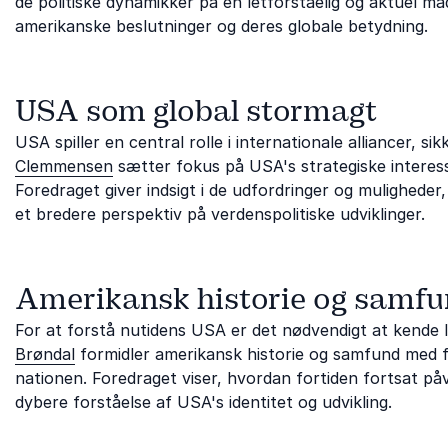
de politiske dynamikker på en letforståelig og aktuel må
amerikanske beslutninger og deres globale betydning.
USA som global stormagt
USA spiller en central rolle i internationale alliancer, 
Clemmensen
sætter fokus på USA's strategiske interesse
Foredraget giver indsigt i de udfordringer og mulighede
et bredere perspektiv på verdenspolitiske udviklinger.
Amerikansk historie og samf
For at forstå nutidens USA er det nødvendigt at kende la
Brøndal
formidler amerikansk historie og samfund med f
nationen. Foredraget viser, hvordan fortiden fortsat påv
dybere forståelse af USA's identitet og udvikling.