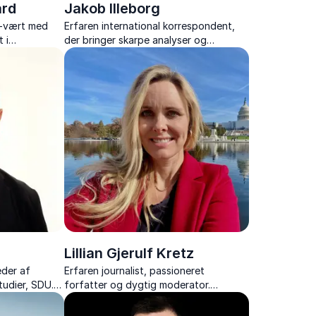
ard
Jakob Illeborg
v-vært med
Erfaren international korrespondent,
 i
der bringer skarpe analyser og
indsigter fra verdens brændpunkter
direkte til sit publikum.
Lillian Gjerulf Kretz
eder af
Erfaren journalist, passioneret
tudier, SDU.
forfatter og dygtig moderator.
 historie og
Engagerer og oplyser med skarphed og
empati.