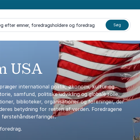
g efter emner, foredragsholdere og foredrag
Søg
om USA
præger international politik, økonomi, kultur og
orie, samfund, politiske udvikling og globale rolle.
oner, biblioteker, organisationer og foreninger, der
deres betydning for resten af verden. Foredragene
g førstehåndserfaringer.
 foredrag.