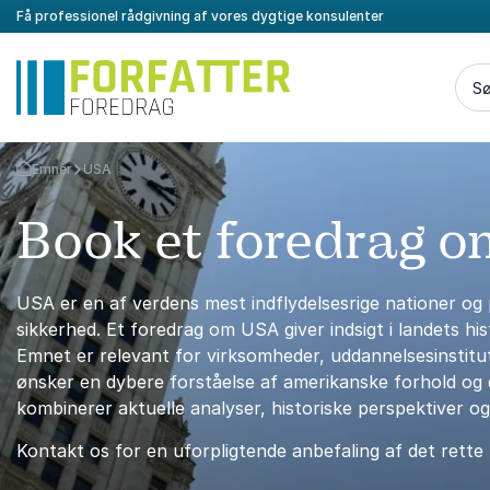
Få professionel rådgivning af vores dygtige konsulenter
Sø
Emner
USA
Tilbage til forsiden
Book et foredrag 
USA er en af verdens mest indflydelsesrige nationer og 
sikkerhed. Et foredrag om USA giver indsigt i landets hist
Emnet er relevant for virksomheder, uddannelsesinstituti
ønsker en dybere forståelse af amerikanske forhold og 
kombinerer aktuelle analyser, historiske perspektiver o
Kontakt os for en uforpligtende anbefaling af det rette