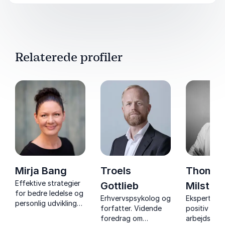
Relaterede profiler
Mirja Bang
Troels
Thoma
Effektive strategier
Gottlieb
Milsted
for bedre ledelse og
Erhvervspsykolog og
Ekspert i st
personlig udvikling
forfatter. Vidende
positiv psy
gennem forståelse
foredrag om
arbejdsglæ
af hjernen.