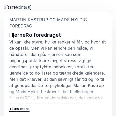
Foredrag
MARTIN KASTRUP OG MADS HYLDIG
:
FOREDRAG
HjerneRo foredraget
Vi kan ikke styre, hvilke tanker vi får, og hvor tit
de opstår. Men vi kan ændre den måde, vi
håndterer dem på. Hjernen kan som
udgangspunkt klare meget stress: vigtige
deadlines, propfyldte indbakker, konflikter,
uendelige to do-lister og tætpakkede kalendere.
Men det kræver, at den jævnligt får tid og ro til
at genoplade. De to psykologer Martin Kastrup
og Mads Hyldig beskriver i bestsellerbogen
"HjerneRO" , fire enkle redskaber, der kan give
hjernen den pause fra bekymringer og
+
Læs mere
tankemylder, som den har brug for. Bogens