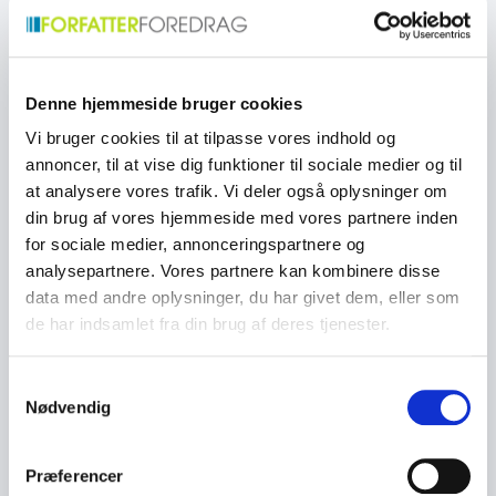
Både ledere, medarbejdere, studerende og foreninger
har oplevet deres foredrag som en øjenåbner, der
ikke bare giver forståelse, men også reel forandring.
Denne hjemmeside bruger cookies
Den praktiske tilgang gør det let at integrere
værktøjerne allerede dagen efter.
Vi bruger cookies til at tilpasse vores indhold og
annoncer, til at vise dig funktioner til sociale medier og til
at analysere vores trafik. Vi deler også oplysninger om
din brug af vores hjemmeside med vores partnere inden
Inspiration fra to livsbaner
for sociale medier, annonceringspartnere og
Det særlige ved foredragene er kombinationen af dyb
analysepartnere. Vores partnere kan kombinere disse
psykologisk viden og stærke personlige erfaringer.
data med andre oplysninger, du har givet dem, eller som
Martin og Mads viser, at mental ro ikke er et mål,
de har indsamlet fra din brug af deres tjenester.
man når én gang for alle, men en kompetence man
træner på samme måde som fysisk styrke. De taler
Samtykkevalg
åbent om, hvad de selv har lært, og hvordan de har
Nødvendig
bygget et nyt forhold til tanker, bekymringer og
mentale mønstre. Deres historier giver mod,
perspektiv og håb, og mange deltagere oplever
Præferencer