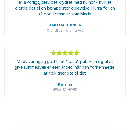
er alvorligt, blev det krydret med humor - hvilket
gjorde det til en kæmpe stor oplevelse. Hurra for en
så god formidler som Mads.
Annette H. Bruun
Grundfos Holding A/S
5
ud af
Mads var rigtig god til at "læse" publikum og til at
5
give summeøvelser eller andet, når han fornemmede,
at folk trængte til det.
Katrina
HF&VUC NORD
Bedømt
5.00
/5 baseret på
2
kundeanmeldelser