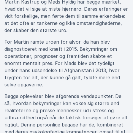
Martin Kastrup og Mads Hyldig har begge mærket,
hvad det vil sige at miste hjernero. Deres erfaringer er
vidt forskellige, men førte dem til samme erkendelse:
at det ofte er tankerne og ikke omstændighederne,
der skaber den største uro.
For Martin ramte uroen for alvor, da han blev
diagnosticeret med kræft i 2015. Bekymringer om
operationer, prognoser og fremtiden skabte et
enormt mentalt pres. For Mads blev det tydeligt
under hans udsendelse til Afghanistan i 2013, hvor
frygten for alt, der kunne gå galt, fyldte mere end
selve opgaverne.
Begge oplevelser blev afgørende vendepunkter. De
så, hvordan bekymringer kan vokse sig større end
realiteterne og presse mennesker ud i stress og
udbrændthed også når de faktisk forsøger at gøre alt
rigtigt. Denne personlige bagage har de, kombineret
med deres psykologfaglige kompetencer, omsat til et