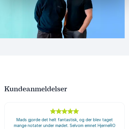
Kundeanmeldelser
5
ud af
Mads gjorde det helt fantastisk, og der blev taget
5
mange notater under mødet. Selvom emnet HjerneRO