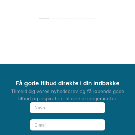
samarbejde, ledelse
Inspirerer 
og sociale aspekter.
foredrag, d
forståelse 
værktøjer ti
lykkeligere 
Få gode tilbud direkte i din indbakke
Tilmeld dig vores nyhedsbrev og få løbende gode
tilbud og inspiration til dine arrangementer.