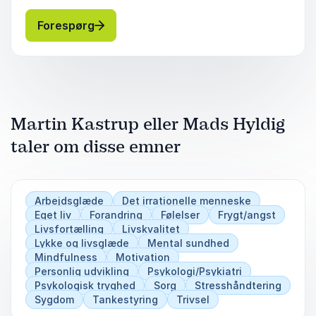
metoder er gennemtestet af psykologer og
læger og benyttes af flere store virksomheder i
: Martin Kastrup eller Mads Hyldig Hje
Forespørg
Danmark. Bemærk at foredraget afvikles af
Mads Hyldig.
Martin Kastrup eller Mads Hyldig
taler om disse emner
Arbejdsglæde
Det irrationelle menneske
Eget liv
Forandring
Følelser
Frygt/angst
Livsfortælling
Livskvalitet
Lykke og livsglæde
Mental sundhed
Mindfulness
Motivation
Personlig udvikling
Psykologi/Psykiatri
Psykologisk tryghed
Sorg
Stresshåndtering
Sygdom
Tankestyring
Trivsel