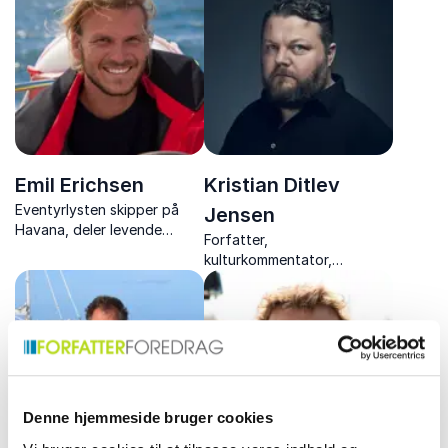
medrivende foredrag.
Kompasset peger mod
inspiration og opdagelse.
Emil Erichsen
Kristian Ditlev
Eventyrlysten skipper på
Jensen
Havana, deler levende
Forfatter,
foredrag om livet til søs,
kulturkommentator,
udfordringer og skønheden
litteraturkritiker og
ved det uforudsigelige.
rejseskribent. Udforsker
verden og litteraturens
mange facetter.
Denne hjemmeside bruger cookies