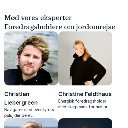
Mød vores eksperter –
Foredragsholdere om jordomrejse
Christian
Christine Feldthaus
Energisk foredragsholder
Liebergreen
med skarp sans for humor.
Navigatør med eventyrets
Dykker ned i livsstil,
puls, der deler
tendenser og bryder tabuer
rejsefortællinger og
med et smil.
indsigter gennem