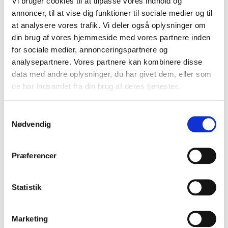
Vi bruger cookies til at tilpasse vores indhold og
annoncer, til at vise dig funktioner til sociale medier og til
Mikkel Anthonisen
Mikkel Beha
at analysere vores trafik. Vi deler også oplysninger om
Læge, sømand og
Erichsen
din brug af vores hjemmeside med vores partnere inden
iværksætter, der bruger
Eventyrer og tv-vært med
for sociale medier, annonceringspartnere og
sejlads som metafor for
stærke fortællinger fra
analysepartnere. Vores partnere kan kombinere disse
lederskab og samarbejde.
Arktis og verdenshavene.
data med andre oplysninger, du har givet dem, eller som
Inspirerer med historier fra
havet til effektivt teamwork
de har indsamlet fra din brug af deres tjenester.
og styring.
Samtykkevalg
Nødvendig
Præferencer
Theis Erichsen
Statistik
Foredragsholder, instruktør
og langturssejler, der
motiverer andre til at følge
deres drømme og udforske
Marketing