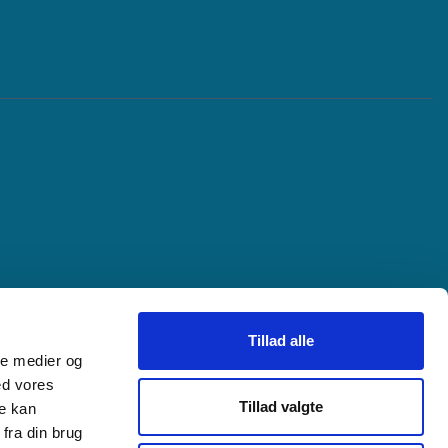
Tillad alle
ale medier og
ed vores
Tillad valgte
re kan
fra din brug