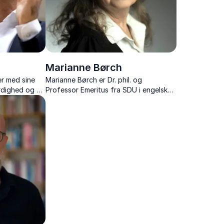
Marianne Børch
er med sine
Marianne Børch er Dr. phil. og
rdighed og de
Professor Emeritus fra SDU i engelsk
dssektoren,
litteratur.
publikum.