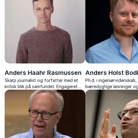
Anders Haahr Rasmussen
Anders Holst Bod
Skarp journalist og forfatter med et
Ph.d. i ingeniørvidenskab, 
kritisk blik på samfundet. Engageret
bæredygtige løsninger o
debattør, der dykker ned i aktuelle
klimaforandringernes pen
emner med indsigt og nysgerrighed.
Visionær i videnskab og o