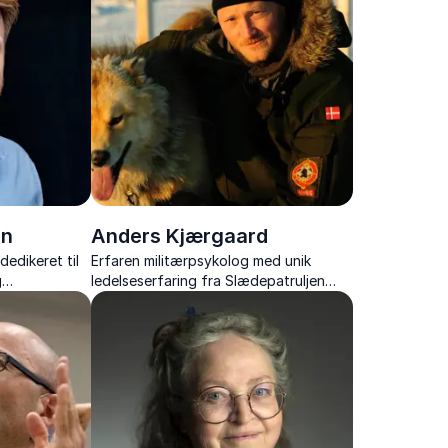
in
Anders Kjærgaard
dedikeret til
Erfaren militærpsykolog med unik
g
ledelseserfaring fra Slædepatruljen
nefører.
Sirius. Ekspert i teamdynamik under
rd.
ekstreme forhold og mental robusthed.