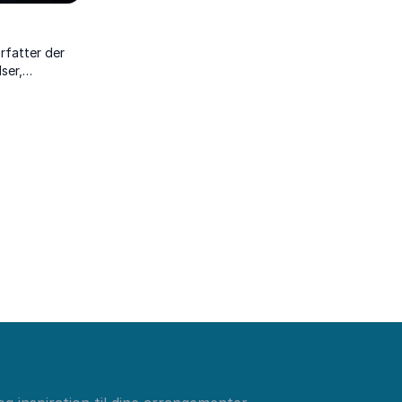
orfatter der
lser,
g adfærd.