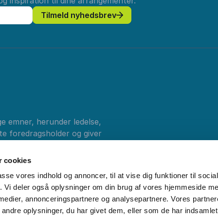
g inspiration til dine arrangementer.
Tilmeld nyhedsbrev
ge emner, herunder ledelse,
tte foredragsholder og giver
 foredrag fra
 cookies
passe vores indhold og annoncer, til at vise dig funktioner til soci
fik. Vi deler også oplysninger om din brug af vores hjemmeside m
 medier, annonceringspartnere og analysepartnere. Vores partne
ndre oplysninger, du har givet dem, eller som de har indsamlet 