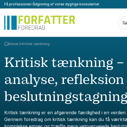
Få professionel rådgivning af vores dygtige konsulenter
Sø
Emner
Kritisk tænkning
Tilbage til forsiden
Kritisk tænkning –
analyse, refleksion
beslutningstagnin
Kritisk tænkning er en afgørende færdighed i en verden 
Gennem foredrag om kritisk tænkning kan du få værktøjer
komplekse emner og træffe mere velovervejede beslutnin