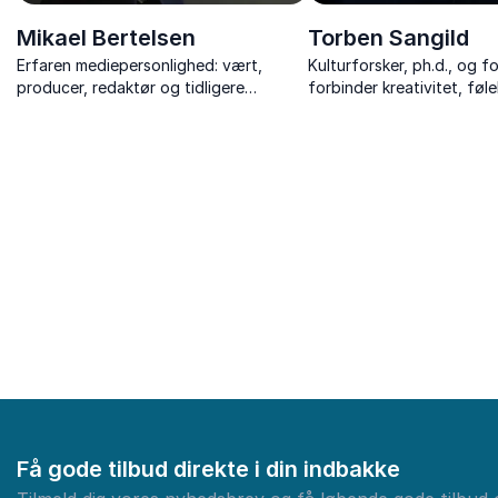
Mikael Bertelsen
Torben Sangild
Erfaren mediepersonlighed: vært,
Kulturforsker, ph.d., og f
producer, redaktør og tidligere
forbinder kreativitet, føle
programchef. Kendt for sit skarpe blik
videnskab og menneskeli
og nyskabende tilgang til
medieindhold.
Få gode tilbud direkte i din indbakke