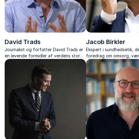
David Trads
Jacob Birkler
Journalist og forfatter David Trads er
Ekspert i sundhedsetik, d
en levende formidler af verdens store
foredrag om omsorg, væ
magtspil mellem USA, Rusland og
etiske dilemmaer i sundhe
Europa.
oplyser og engagerer sit 