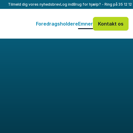
Tilmeld dig vores nyhedsbrev
Log ind
Brug for hjælp? - Ring på
35 12 12
Foredragsholdere
Emner
Kontakt os
Dit navn
*
E-mail
*
Dit telefonnummer