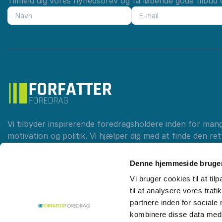
Tilmeld dig vores nyhedsbrev og få løbende gode tilbud o
Vi tilbyder inspirerende foredragsholdere inden for man
motivation og politik. Vi hjælper dig med at finde den re
kompetent rådgivning. Skab eftertanke og debat med et
Forfatterforedrag.dk
Denne hjemmeside bruger
Vi bruger cookies til at til
til at analysere vores tra
Kontakt
35 12 12 99
partnere inden for sociale
kombinere disse data med a