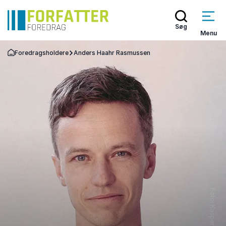
Søg
Menu
Foredragsholdere
Anders Haahr Rasmussen
Tilbage til forsiden
Foto: Kasper Løftgaard