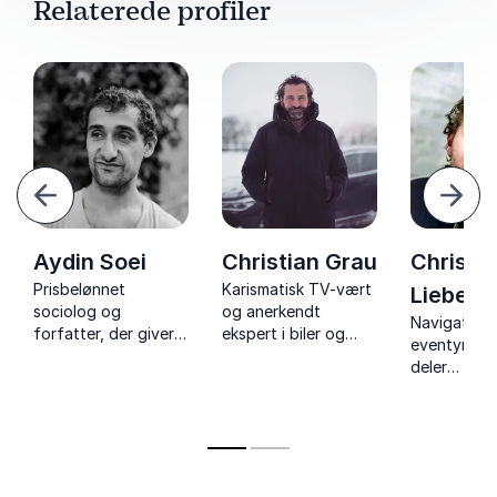
Relaterede profiler
orrige
Næst
Aydin Soei
Christian Grau
Christi
Prisbelønnet
Karismatisk TV-vært
Lieberg
sociolog og
og anerkendt
Navigatør 
forfatter, der giver
ekspert i biler og
eventyrets 
dyb indsigt i
livsstil. Kendt for sin
deler
udsathed,
passion og evne til
rejsefortæl
integration og
at formidle trends
indsigter 
ungdommens
indenfor motor og
medrivende
livsvilkår.
moderne livsførelse.
foredrag. 
peger mod