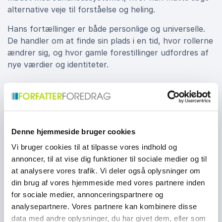
alternative veje til forståelse og heling.
Hans fortællinger er både personlige og universelle.
De handler om at finde sin plads i en tid, hvor rollerne
ændrer sig, og hvor gamle forestillinger udfordres af
nye værdier og identiteter.
Ærlighed, indsigt og engagement
Anders Haahr Rasmussen er en foredragsholder, der
taler fra hjertet og til hjernen. Han formår at skabe
Denne hjemmeside bruger cookies
et rum, hvor publikum tør tænke med, grine og
Vi bruger cookies til at tilpasse vores indhold og
reflektere. Med humor, selvironi og sproglig præcision
annoncer, til at vise dig funktioner til sociale medier og til
gør han selv komplekse temaer levende og
at analysere vores trafik. Vi deler også oplysninger om
vedkommende.
din brug af vores hjemmeside med vores partnere inden
for sociale medier, annonceringspartnere og
Hans foredrag appellerer både til virksomheder,
analysepartnere. Vores partnere kan kombinere disse
uddannelsesinstitutioner og offentlige organisationer,
data med andre oplysninger, du har givet dem, eller som
der ønsker at forstå samspillet mellem kultur, køn og