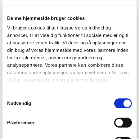
Denne hjemmeside bruger cookies
Hvilke emner dækker vores
Vi bruger cookies til at tilpasse vores indhold og
foredrag om mænd?
annoncer, til at vise dig funktioner til sociale medier og til
at analysere vores trafik. Vi deler også oplysninger om
Foredragene udforsker, hvordan maskulinitet formes
din brug af vores hjemmeside med vores partnere inden
af kultur, opvækst og samfundets forventninger. De
for sociale medier, annonceringspartnere og
kan også sætte fokus på mænds trivsel, sociale
analysepartnere. Vores partnere kan kombinere disse
muligheder og forholdet mellem køn, krop og
data med andre oplysninger, du har givet dem, eller som
identitet. Deltagerne møder både personlige
de har indsamlet fra din brug af deres tjenester.
fortællinger og bredere analyser af mænds vilkår.
Nogle af de centrale emner inkluderer:
Samtykkevalg
Nødvendig
Maskulinitet, sårbarhed og nye
manderoller
Præferencer
Forestillinger om, hvordan en mand bør være,