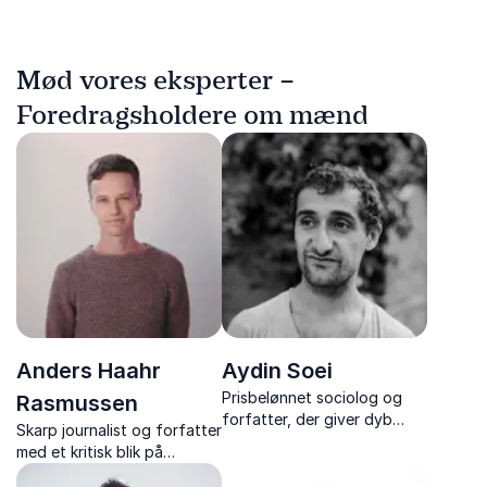
Mød vores eksperter –
Foredragsholdere om mænd
Anders Haahr
Aydin Soei
Prisbelønnet sociolog og
Rasmussen
forfatter, der giver dyb
Skarp journalist og forfatter
indsigt i udsathed,
med et kritisk blik på
integration og ungdommens
samfundet. Engageret
livsvilkår.