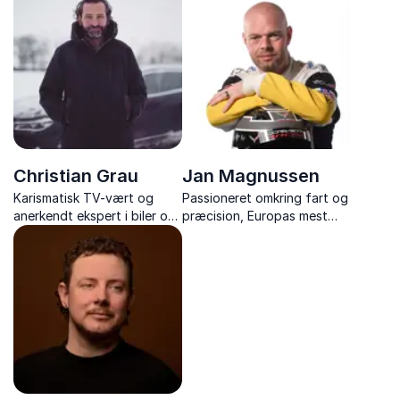
debattør, der dykker ned i
aktuelle emner med indsigt
og nysgerrighed.
Christian Grau
Jan Magnussen
Karismatisk TV-vært og
Passioneret omkring fart og
anerkendt ekspert i biler og
præcision, Europas mest
livsstil. Kendt for sin passion
vindende racerkører. Lever
og evne til at formidle
for adrenalinsus og sejrens
trends indenfor motor og
sødme på asfalten.
moderne livsførelse.