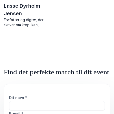
Lasse Dyrholm
Jensen
Forfatter og digter, der
skriver om krop, køn,
identitet og erfaringer som
transperson i Danmark.
Find det perfekte match til dit event
Dit navn
*
E-mail
*