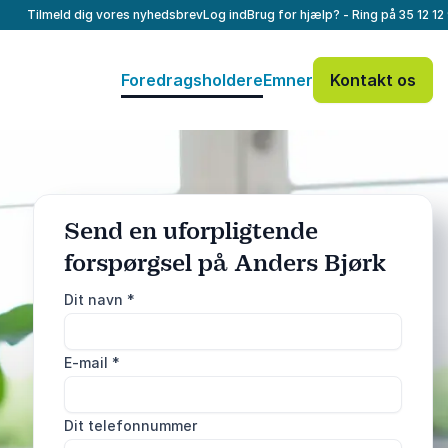
Tilmeld dig vores nyhedsbrev
Log ind
Brug for hjælp? - Ring på
35 12 12
Foredragsholdere
Emner
Kontakt os
Send en uforpligtende
forspørgsel på Anders Bjørk
: @Model.ProfileF
Send forespørgsel
Dit navn
*
Eller ring
E-mail
*
35 12 12 99
Dit telefonnummer