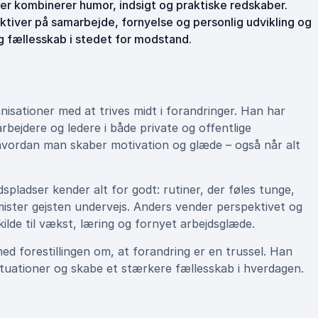
 der kombinerer humor, indsigt og praktiske redskaber.
tiver på samarbejde, fornyelse og personlig udvikling og
 og fællesskab i stedet for modstand.
nisationer med at trives midt i forandringer. Han har
bejdere og ledere i både private og offentlige
 hvordan man skaber motivation og glæde – også når alt
pladser kender alt for godt: rutiner, der føles tunge,
ister gejsten undervejs. Anders vender perspektivet og
ilde til vækst, læring og fornyet arbejdsglæde.
 forestillingen om, at forandring er en trussel. Han
ituationer og skabe et stærkere fællesskab i hverdagen.