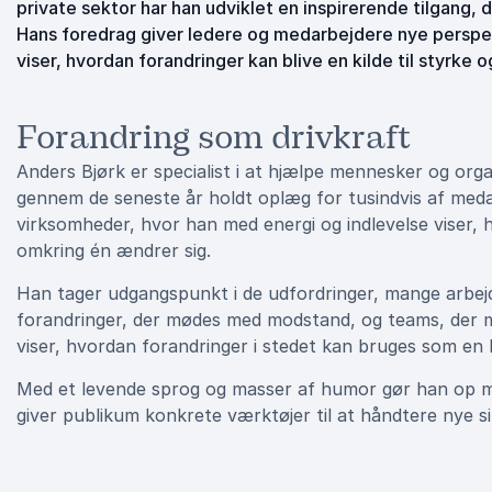
private sektor har han udviklet en inspirerende tilgang,
Hans foredrag giver ledere og medarbejdere nye perspek
viser, hvordan forandringer kan blive en kilde til styrke
Forandring som drivkraft
Anders Bjørk er specialist i at hjælpe mennesker og orga
gennem de seneste år holdt oplæg for tusindvis af medar
virksomheder, hvor han med energi og indlevelse viser,
omkring én ændrer sig.
Han tager udgangspunkt i de udfordringer, mange arbejds
forandringer, der mødes med modstand, og teams, der m
viser, hvordan forandringer i stedet kan bruges som en k
Med et levende sprog og masser af humor gør han op med
giver publikum konkrete værktøjer til at håndtere nye s