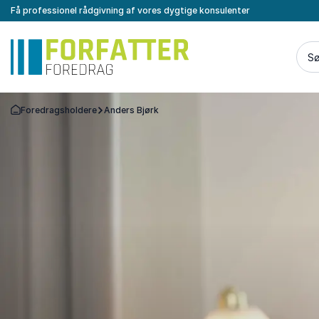
Få professionel rådgivning af vores dygtige konsulenter
Sø
Foredragsholdere
Anders Bjørk
Tilbage til forsiden