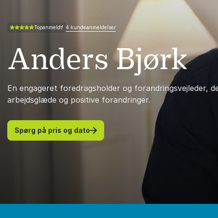
4 kundeanmeldelser
Topanmeldt!
4.50 ud af 5
Anders Bjørk
En engageret foredragsholder og forandringsvejleder, der i
arbejdsglæde og positive forandringer.
Spørg på pris og dato