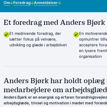
Om
Foredrag
Anmeldelser
Et foredrag med Anders Bjørk g
Et medrivende foredrag, der
En motiverend
sætter fokus på velvære,
opmuntrer tilhø
udvikling og glæde i arbejdslivet
acceptere fora
en lysere fremt
organisation
Anders Bjørk har holdt oplæg f
medarbejdere om arbejdsglæde
Anders Bjørk er en energisk og erfaren forandringsvejle
arbejdsglæde, trivsel og motivation i mødet med forandr