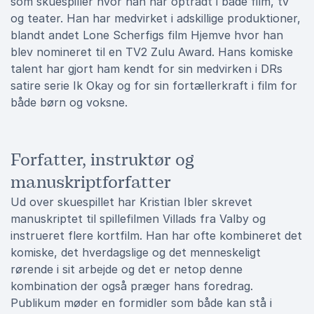
som skuespiller hvor han har optrådt i både film, tv
og teater. Han har medvirket i adskillige produktioner,
blandt andet Lone Scherfigs film Hjemve hvor han
blev nomineret til en TV2 Zulu Award. Hans komiske
talent har gjort ham kendt for sin medvirken i DRs
satire serie Ik Okay og for sin fortællerkraft i film for
både børn og voksne.
Forfatter, instruktør og
manuskriptforfatter
Ud over skuespillet har Kristian Ibler skrevet
manuskriptet til spillefilmen Villads fra Valby og
instrueret flere kortfilm. Han har ofte kombineret det
komiske, det hverdagslige og det menneskeligt
rørende i sit arbejde og det er netop denne
kombination der også præger hans foredrag.
Publikum møder en formidler som både kan stå i