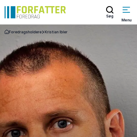
Søg
Menu
Foredragsholdere
Kristian Ibler
Tilbage til forsiden