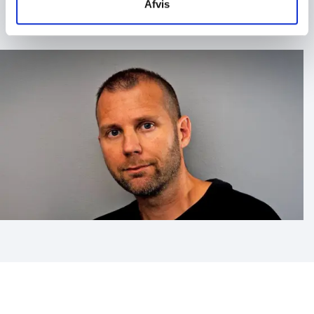
Afvis
faglige fællesskaber, sorggrupper, biblioteker og
organisationer der ønsker et stærkt og
livsbekræftende indblik i en personlig fortælling om
sorg og ny begyndelse.