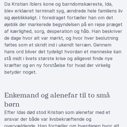
Da Kristian Iblers kone og barndomskæreste, Ida,
blev erklæret terminalt syg, ændrede hele familiens liv
sig øjeblikkeligt. I foredraget fortæller han om det
øjeblik der markerede begyndelsen på en rejse præget
af kærlighed, sorg, desperation og håb. Han beskriver
de dage hvor alt var mørkt, og hvor hver beslutning
føltes som et skridt ind i ukendt terræn. Gennem
hans ord bliver det tydeligt hvordan et menneske kan
stå midt i livets største krise og alligevel finde nye
kræfter og en ny forståelse for hvad der virkelig
betyder noget.
Enkemand og alenefar til to små
børn
Efter Idas død stod Kristian som alenefar med et
ansvar der både var livsbekræftende og
overvældende. Han fortæller om hverdagen hvor alt