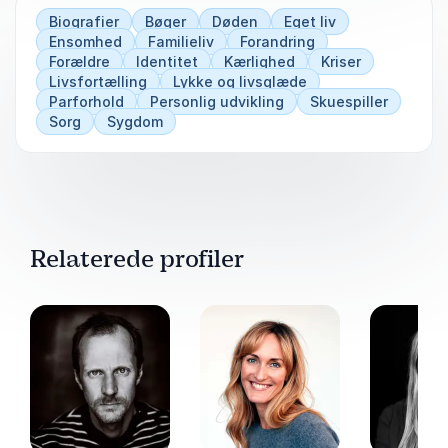
Biografier
Bøger
Døden
Eget liv
Ensomhed
Familieliv
Forandring
Forældre
Identitet
Kærlighed
Kriser
Livsfortælling
Lykke og livsglæde
Parforhold
Personlig udvikling
Skuespiller
Sorg
Sygdom
Relaterede profiler