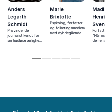
Anders
Marie
Madiso
Legarth
Brixtofte
Henriet
Psykolog, forfatter
Schmidt
Svenss
og folketingsmedlem
Prisvindende
Forfatter, 
med dybdegående
journalist kendt for
"Når mor ha
indblik i mental
sin hudløse ærlighed
demens" de
trivsel for børn,
i fortællinger om tab
hjertevarm 
unge og voksne.
og sorg. Mester i at
om sorg, g
skildre menneskelige
angst, og ly
følelser og
mørket med
erfaringer.
personlige
erfaringer.