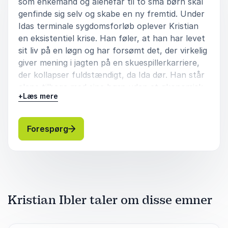
som enkemand og alenefar til to små børn skal
genfinde sig selv og skabe en ny fremtid. Under
Idas terminale sygdomsforløb oplever Kristian
en eksistentiel krise. Han føler, at han har levet
sit liv på en løgn og har forsømt det, der virkelig
giver mening i jagten på en skuespillerkarriere,
der kollapser fuldstændigt, da Ida dør. Han står
alene tilbage med sine børn uden et økonomisk
+
Læs mere
eller personligt fundament og må balancere
imellem en ekstrem trang til at leve livet på
trods af sin sorg og en pligt til at holde fast i
: Kristian Ibler Enkemand
Forespørg
fortiden og støtte børnene i deres sorg.
Forfatteren skriver hudløst ærligt, ofte
humoristisk, og udstiller sig selv som en mand,
der til tider slet ikke forstår, hvordan hans liv
fundamentalt set er ved ændre sig.
Kristian Ibler taler om disse emner