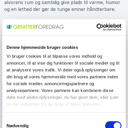
alvorens rum og samtidig give plads til varme, humor
og en lethed der gør de tunge emner håndterbare.
At genfinde sig selv midt i sorg
En central del af foredraget handler om den indre
rejse. Kristian fortæller om den langsomme proces
Denne hjemmeside bruger cookies
med at acceptere livet som det blev, og om de
Vi bruger cookies til at tilpasse vores indhold og
øjeblikke hvor han oplevede at kunne trække vejret
annoncer, til at vise dig funktioner til sociale medier og til
frit igen. Publikum får indblik i hvordan han fandt
at analysere vores trafik. Vi deler også oplysninger om
styrke gennem små skridt, gennem ærlighed over for
din brug af vores hjemmeside med vores partnere inden
sig selv og gennem et stærkt fokus på sine børns
for sociale medier, annonceringspartnere og
trivsel. Hans fortælling berører de øjeblikke hvor
analysepartnere. Vores partnere kan kombinere disse
håbet så småt overtog pladsen fra sorgen og hvor en
data med andre oplysninger, du har givet dem, eller som
ny identitet begyndte at tage form.
de har indsamlet fra din brug af deres tjenester.
Samtykkevalg
Foredrag der skaber genklang
Nødvendig