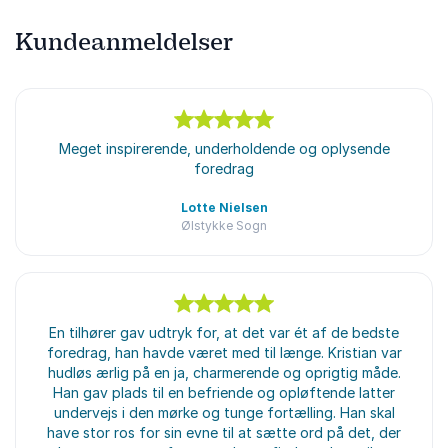
Kundeanmeldelser
5
ud af
Meget inspirerende, underholdende og oplysende
5
foredrag
Lotte Nielsen
Ølstykke Sogn
5
En tilhører gav udtryk for, at det var ét af de bedste
ud af
5
foredrag, han havde været med til længe. Kristian var
hudløs ærlig på en ja, charmerende og oprigtig måde.
Han gav plads til en befriende og opløftende latter
undervejs i den mørke og tunge fortælling. Han skal
have stor ros for sin evne til at sætte ord på det, der