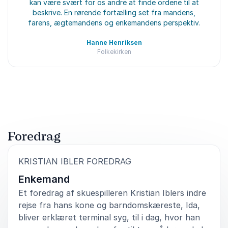
kan være svært for os andre at finde ordene til at
beskrive. En rørende fortælling set fra mandens,
farens, ægtemandens og enkemandens perspektiv.
Hanne Henriksen
Folkekirken
Bedømt
5.00
/5 baseret på
2
kundeanmeldelser
Foredrag
:
KRISTIAN IBLER FOREDRAG
Enkemand
Et foredrag af skuespilleren Kristian Iblers indre
rejse fra hans kone og barndomskæreste, Ida,
bliver erklæret terminal syg, til i dag, hvor han